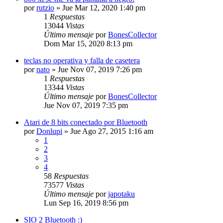
por
rutzio
»
Jue Mar 12, 2020 1:40 pm
1
Respuestas
13044
Vistas
Último mensaje
por
BonesCollector
Dom Mar 15, 2020 8:13 pm
teclas no operativa y falla de casetera
por
nato
»
Jue Nov 07, 2019 7:26 pm
1
Respuestas
13344
Vistas
Último mensaje
por
BonesCollector
Jue Nov 07, 2019 7:35 pm
Atari de 8 bits conectado por Bluetooth
por
Donlupi
»
Jue Ago 27, 2015 1:16 am
1
2
3
4
58
Respuestas
73577
Vistas
Último mensaje
por
japotaku
Lun Sep 16, 2019 8:56 pm
SIO 2 Bluetooth :)