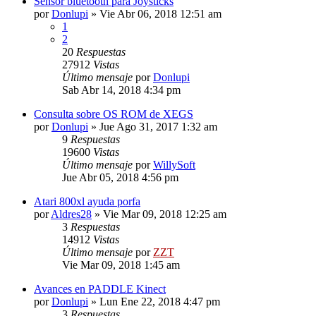
Sensor bluetooth para Joysticks
por
Donlupi
»
Vie Abr 06, 2018 12:51 am
1
2
20
Respuestas
27912
Vistas
Último mensaje
por
Donlupi
Sab Abr 14, 2018 4:34 pm
Consulta sobre OS ROM de XEGS
por
Donlupi
»
Jue Ago 31, 2017 1:32 am
9
Respuestas
19600
Vistas
Último mensaje
por
WillySoft
Jue Abr 05, 2018 4:56 pm
Atari 800xl ayuda porfa
por
Aldres28
»
Vie Mar 09, 2018 12:25 am
3
Respuestas
14912
Vistas
Último mensaje
por
ZZT
Vie Mar 09, 2018 1:45 am
Avances en PADDLE Kinect
por
Donlupi
»
Lun Ene 22, 2018 4:47 pm
3
Respuestas