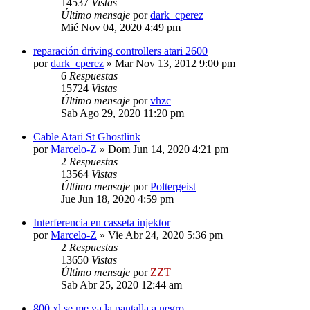
14537
Vistas
Último mensaje
por
dark_cperez
Mié Nov 04, 2020 4:49 pm
reparación driving controllers atari 2600
por
dark_cperez
»
Mar Nov 13, 2012 9:00 pm
6
Respuestas
15724
Vistas
Último mensaje
por
vhzc
Sab Ago 29, 2020 11:20 pm
Cable Atari St Ghostlink
por
Marcelo-Z
»
Dom Jun 14, 2020 4:21 pm
2
Respuestas
13564
Vistas
Último mensaje
por
Poltergeist
Jue Jun 18, 2020 4:59 pm
Interferencia en casseta injektor
por
Marcelo-Z
»
Vie Abr 24, 2020 5:36 pm
2
Respuestas
13650
Vistas
Último mensaje
por
ZZT
Sab Abr 25, 2020 12:44 am
800 xl se me va la pantalla a negro.