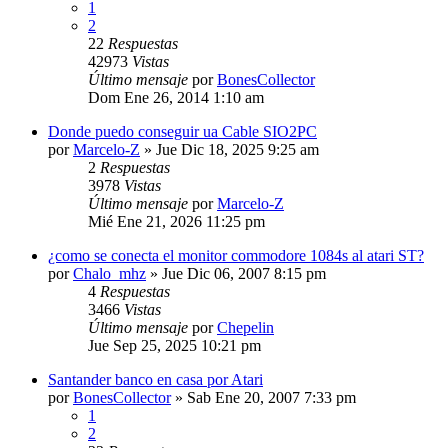
1
2
22
Respuestas
42973
Vistas
Último mensaje
por
BonesCollector
Dom Ene 26, 2014 1:10 am
Donde puedo conseguir ua Cable SIO2PC
por
Marcelo-Z
»
Jue Dic 18, 2025 9:25 am
2
Respuestas
3978
Vistas
Último mensaje
por
Marcelo-Z
Mié Ene 21, 2026 11:25 pm
¿como se conecta el monitor commodore 1084s al atari ST?
por
Chalo_mhz
»
Jue Dic 06, 2007 8:15 pm
4
Respuestas
3466
Vistas
Último mensaje
por
Chepelin
Jue Sep 25, 2025 10:21 pm
Santander banco en casa por Atari
por
BonesCollector
»
Sab Ene 20, 2007 7:33 pm
1
2