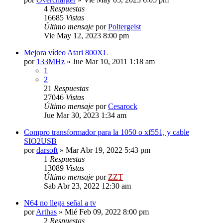
4
Respuestas
16685
Vistas
Último mensaje
por
Poltergeist
Vie May 12, 2023 8:00 pm
Mejora vídeo Atari 800XL
por
133MHz
»
Jue Mar 10, 2011 1:18 am
1
2
21
Respuestas
27046
Vistas
Último mensaje
por
Cesarock
Jue Mar 30, 2023 1:34 am
Compro transformador para la 1050 o xf551, y cable
SIO2USB
por
darsoft
»
Mar Abr 19, 2022 5:43 pm
1
Respuestas
13089
Vistas
Último mensaje
por
ZZT
Sab Abr 23, 2022 12:30 am
N64 no llega señal a tv
por
Arthas
»
Mié Feb 09, 2022 8:00 pm
2
Respuestas