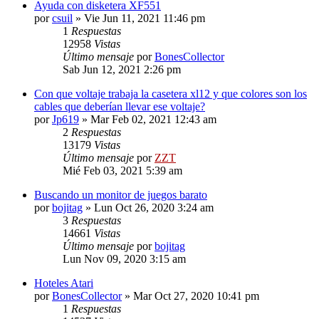
Ayuda con disketera XF551
por
csuil
»
Vie Jun 11, 2021 11:46 pm
1
Respuestas
12958
Vistas
Último mensaje
por
BonesCollector
Sab Jun 12, 2021 2:26 pm
Con que voltaje trabaja la casetera xl12 y que colores son los
cables que deberían llevar ese voltaje?
por
Jp619
»
Mar Feb 02, 2021 12:43 am
2
Respuestas
13179
Vistas
Último mensaje
por
ZZT
Mié Feb 03, 2021 5:39 am
Buscando un monitor de juegos barato
por
bojitag
»
Lun Oct 26, 2020 3:24 am
3
Respuestas
14661
Vistas
Último mensaje
por
bojitag
Lun Nov 09, 2020 3:15 am
Hoteles Atari
por
BonesCollector
»
Mar Oct 27, 2020 10:41 pm
1
Respuestas