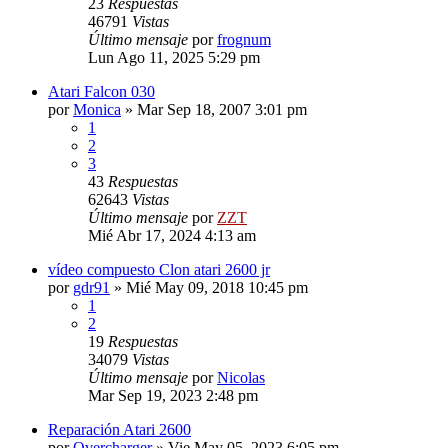
23
Respuestas
46791
Vistas
Último mensaje
por
frognum
Lun Ago 11, 2025 5:29 pm
Atari Falcon 030
por
Monica
»
Mar Sep 18, 2007 3:01 pm
1
2
3
43
Respuestas
62643
Vistas
Último mensaje
por
ZZT
Mié Abr 17, 2024 4:13 am
vídeo compuesto Clon atari 2600 jr
por
gdr91
»
Mié May 09, 2018 10:45 pm
1
2
19
Respuestas
34079
Vistas
Último mensaje
por
Nicolas
Mar Sep 19, 2023 2:48 pm
Reparación Atari 2600
por
Overcharger
»
Vie May 05, 2023 6:05 pm