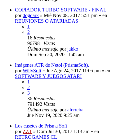
COPIADOR TURBO SOFTWARE - FINAL
por
dogdark
»
Mié Nov 08, 2017 5:51 pm
» en
REUNIONES O ATARIADAS
1
2
16
Respuestas
967981
Vistas
Último mensaje
por
jakko
Dom Sep 20, 2020 11:45 am
Imágenes ATR de Netol (PrismaSoft).
por
WillySoft
»
Jue Ago 24, 2017 11:05 pm
» en
SOFTWARE Y JUEGOS ATARI
1
2
3
36
Respuestas
791492
Vistas
Último mensaje
por
aferreira
Jue Nov 19, 2020 9:25 am
Los casetes de Prisma Soft
por
ZZT
»
Dom Jul 30, 2017 1:13 am
» en
RETROGAMES.CL