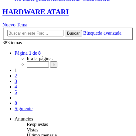
HARDWARE ATARI
Nuevo Tema
Búsqueda avanzada
Buscar
383 temas
Página
1
de
8
Ir a la página:
1
2
3
4
5
…
8
Siguiente
Anuncios
Respuestas
Vistas
Último mensaje