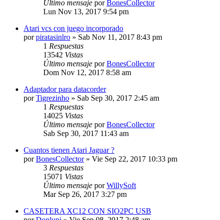
Último mensaje
por
BonesCollector
Lun Nov 13, 2017 9:54 pm
Atari vcs con juego incorporado
por
piratasinlro
»
Sab Nov 11, 2017 8:43 pm
1
Respuestas
13542
Vistas
Último mensaje
por
BonesCollector
Dom Nov 12, 2017 8:58 am
Adaptador para datacorder
por
Tigrezinho
»
Sab Sep 30, 2017 2:45 am
1
Respuestas
14025
Vistas
Último mensaje
por
BonesCollector
Sab Sep 30, 2017 11:43 am
Cuantos tienen Atari Jaguar ?
por
BonesCollector
»
Vie Sep 22, 2017 10:33 pm
3
Respuestas
15071
Vistas
Último mensaje
por
WillySoft
Mar Sep 26, 2017 3:27 pm
CASETERA XC12 CON SIO2PC USB
por
Donlupi
»
Vie Sep 08, 2017 2:48 am