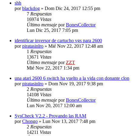
shh
por
blackdog
»
Dom Dic 24, 2017 12:55 pm
7
Respuestas
16974
Vistas
Último mensaje
por
BonesCollector
Lun Dic 25, 2017 7:05 pm
identificar inversor de cartucho vgs para 2600
por
piratasinlro
»
Mié Nov 22, 2017 12:48 am
1
Respuestas
13671
Vistas
Último mensaje
por
ZZT
Mié Nov 22, 2017 1:34 pm
una atari 2600 6 switch ha vuelto a la vida con donante clon
por
piratasinlro
»
Dom Nov 19, 2017 9:38 pm
2
Respuestas
14108
Vistas
Último mensaje
por
BonesCollector
Lun Nov 20, 2017 12:00 am
SysCheck V2.2 - Provando las RAM
por
Chongo
»
Lun Nov 13, 2017 7:48 pm
2
Respuestas
14211
Vistas