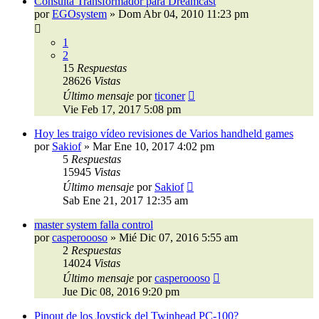
Consulta Transformador para Dreamcast
por
EGOsystem
»
Dom Abr 04, 2010 11:23 pm
1
2
15
Respuestas
28626
Vistas
Último mensaje
por
ticoner
Vie Feb 17, 2017 5:08 pm
Hoy les traigo vídeo revisiones de Varios handheld games
por
Sakiof
»
Mar Ene 10, 2017 4:02 pm
5
Respuestas
15945
Vistas
Último mensaje
por
Sakiof
Sab Ene 21, 2017 12:35 am
master system falla control
por
casperoooso
»
Mié Dic 07, 2016 5:55 am
2
Respuestas
14024
Vistas
Último mensaje
por
casperoooso
Jue Dic 08, 2016 9:20 pm
Pinout de los Joystick del Twinhead PC-100?