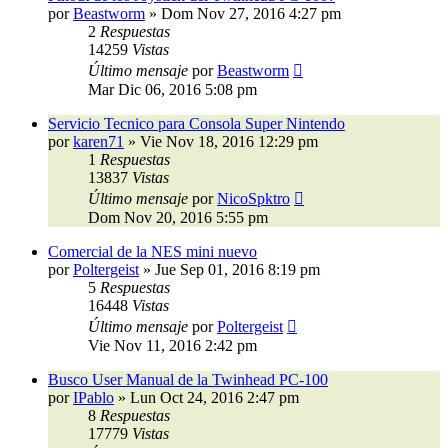
por
Beastworm
»
Dom Nov 27, 2016 4:27 pm
2
Respuestas
14259
Vistas
Último mensaje
por
Beastworm
Mar Dic 06, 2016 5:08 pm
Servicio Tecnico para Consola Super Nintendo
por
karen71
»
Vie Nov 18, 2016 12:29 pm
1
Respuestas
13837
Vistas
Último mensaje
por
NicoSpktro
Dom Nov 20, 2016 5:55 pm
Comercial de la NES mini nuevo
por
Poltergeist
»
Jue Sep 01, 2016 8:19 pm
5
Respuestas
16448
Vistas
Último mensaje
por
Poltergeist
Vie Nov 11, 2016 2:42 pm
Busco User Manual de la Twinhead PC-100
por
IPablo
»
Lun Oct 24, 2016 2:47 pm
8
Respuestas
17779
Vistas