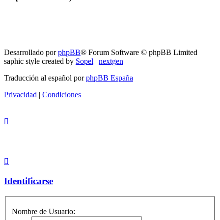
RG
Índice general
Todos los horarios son
UTC-04:00
Borrar cookies
Desarrollado por
phpBB
® Forum Software © phpBB Limited
saphic style created by
Sopel
|
nextgen
Traducción al español por
phpBB España
Privacidad
|
Condiciones
Identificarse
Nombre de Usuario: