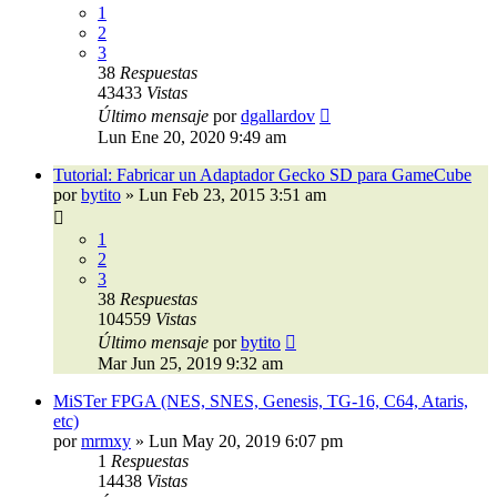
1
2
3
38
Respuestas
43433
Vistas
Último mensaje
por
dgallardov
Lun Ene 20, 2020 9:49 am
Tutorial: Fabricar un Adaptador Gecko SD para GameCube
por
bytito
»
Lun Feb 23, 2015 3:51 am
1
2
3
38
Respuestas
104559
Vistas
Último mensaje
por
bytito
Mar Jun 25, 2019 9:32 am
MiSTer FPGA (NES, SNES, Genesis, TG-16, C64, Ataris,
etc)
por
mrmxy
»
Lun May 20, 2019 6:07 pm
1
Respuestas
14438
Vistas