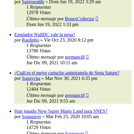
por
Sanjoseattle
»
Dom Jun 19, 2022 3:29 am
1
Respuestas
12978
Vistas
Último mensaje
por
BonesCollector
Dom Jun 19, 2022 1:33 pm
Emulador NullDC vale la pena?
por
Raulinho
»
Vie Oct 23, 2020 8:12 pm
1
Respuestas
13786
Vistas
Último mensaje
por
germancill
Jue Dic 09, 2021 10:11 am
¿Cuál es el mejor cartucho antipiratería de Sega Saturn?
por
Supaycha
»
Mar Nov 30, 2021 6:35 pm
1
Respuestas
12404
Vistas
Último mensaje
por
germancill
Jue Dic 09, 2021 9:55 am
Han jugado New Super Mario Land para SNES?
por
Suppawer
»
Mar Feb 25, 2020 10:05 am
1
Respuestas
14729
Vistas
Último mensaje
por
Suppawer