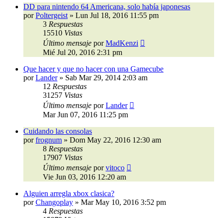
DD para nintendo 64 Americana, solo había japonesas
por
Poltergeist
»
Lun Jul 18, 2016 11:55 pm
3
Respuestas
15510
Vistas
Último mensaje
por
MadKenzi
Mié Jul 20, 2016 2:31 pm
Que hacer y que no hacer con una Gamecube
por
Lander
»
Sab Mar 29, 2014 2:03 am
12
Respuestas
31257
Vistas
Último mensaje
por
Lander
Mar Jun 07, 2016 11:25 pm
Cuidando las consolas
por
frognum
»
Dom May 22, 2016 12:30 am
8
Respuestas
17907
Vistas
Último mensaje
por
vitoco
Vie Jun 03, 2016 12:20 am
Alguien arregla xbox clasica?
por
Changoplay
»
Mar May 10, 2016 3:52 pm
4
Respuestas