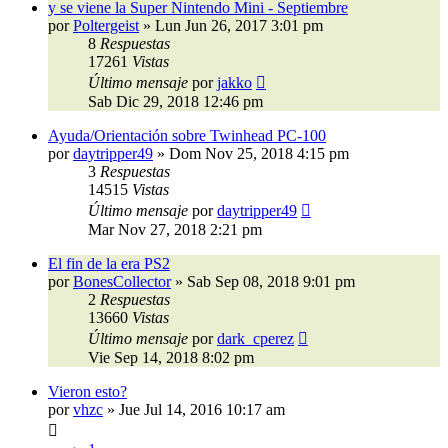
y se viene la Super Nintendo Mini - Septiembre
por
Poltergeist
»
Lun Jun 26, 2017 3:01 pm
8
Respuestas
17261
Vistas
Último mensaje
por
jakko
Sab Dic 29, 2018 12:46 pm
Ayuda/Orientación sobre Twinhead PC-100
por
daytripper49
»
Dom Nov 25, 2018 4:15 pm
3
Respuestas
14515
Vistas
Último mensaje
por
daytripper49
Mar Nov 27, 2018 2:21 pm
El fin de la era PS2
por
BonesCollector
»
Sab Sep 08, 2018 9:01 pm
2
Respuestas
13660
Vistas
Último mensaje
por
dark_cperez
Vie Sep 14, 2018 8:02 pm
Vieron esto?
por
vhzc
»
Jue Jul 14, 2016 10:17 am