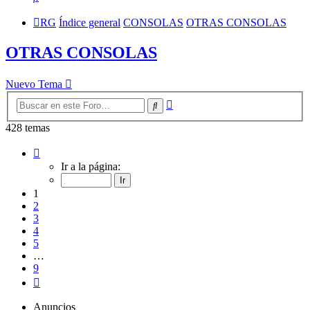
RG
Índice general
CONSOLAS
OTRAS CONSOLAS
OTRAS CONSOLAS
Nuevo Tema
Búsqueda
Buscar
avanzada
428 temas
Página
1
Ir a la página:
de
9
1
2
3
4
5
…
9
Siguiente
Anuncios