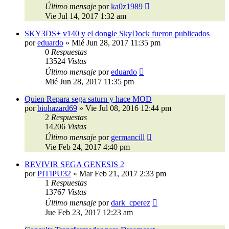
Último mensaje
por
ka0z1989
Vie Jul 14, 2017 1:32 am
SKY3DS+ v140 y el dongle SkyDock fueron publicados
por
eduardo
»
Mié Jun 28, 2017 11:35 pm
0
Respuestas
13524
Vistas
Último mensaje
por
eduardo
Mié Jun 28, 2017 11:35 pm
Quien Repara sega saturn y hace MOD
por
biohazard69
»
Vie Jul 08, 2016 12:44 pm
2
Respuestas
14206
Vistas
Último mensaje
por
germancill
Vie Feb 24, 2017 4:40 pm
REVIVIR SEGA GENESIS 2
por
PITIPU32
»
Mar Feb 21, 2017 2:33 pm
1
Respuestas
13767
Vistas
Último mensaje
por
dark_cperez
Jue Feb 23, 2017 12:23 am