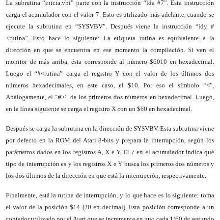
La subrutina “inicia.vbi” parte con la instrucción “lda #7”. Esta instrucción
carga el acumulador con el valor 7. Esto es utilizado más adelante, cuando se
ejecute la subrutina en “SYSVBV”. Después viene la instrucción “ldy #
<rutina”. Esto hace lo siguiente: La etiqueta rutina es equivalente a la
dirección en que se encuentra en ese momento la compilación. Si ven el
monitor de más arriba, ésta corresponde al número $6010 en hexadecimal.
Luego el “#<rutina” carga el registro Y con el valor de los últimos dos
números hexadecimales, en este caso, el $10. Por eso el símbolo “<”.
Análogamente, el “#>” da los primeros dos números en hexadecimal. Luego,
en la línea siguiente se carga el registro X con un $60 en hexadecimal.
Después se carga la subrutina en la dirección de SYSVBV. Esta subrutina viene
por defecto en la ROM del Atari 8-bits y prepara la interrupción, según los
parámetros dados en los registros A, X e Y. El 7 en el acumulador indica qué
tipo de interrupción es y los registros X e Y busca los primeros dos números y
los dos últimos de la dirección en que está la interrupción, respectivamente.
Finalmente, está la rutina de interrupción, y lo que hace es lo siguiente: toma
el valor de la posición $14 (20 en decimal). Esta posición corresponde a un
contador utilizado por el Atari que se incrementa en uno cada 1/60 de segundo