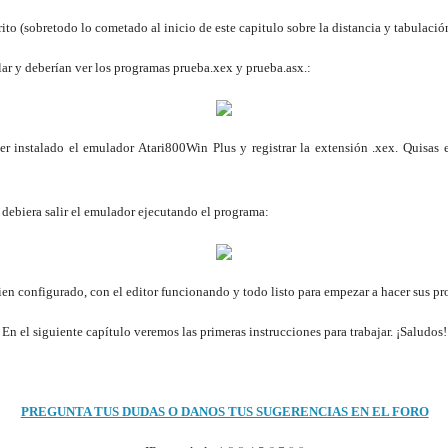
scrito (sobretodo lo cometado al inicio de este capitulo sobre la distancia y tabulaci
ar y deberían ver los programas prueba.xex y prueba.asx.:
ner instalado el emulador Atari800Win Plus y registrar la extensión .xex. Quisa
debiera salir el emulador ejecutando el programa:
bien configurado, con el editor funcionando y todo listo para empezar a hacer sus p
En el siguiente capítulo veremos las primeras instrucciones para trabajar. ¡Saludos!
PREGUNTA TUS DUDAS O DANOS TUS SUGERENCIAS EN EL FORO