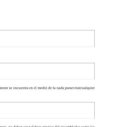
mente se encuentra en el medio de la nada para
evitar
cualquier
ro, no deben ser palabras propias del ensamblador como las