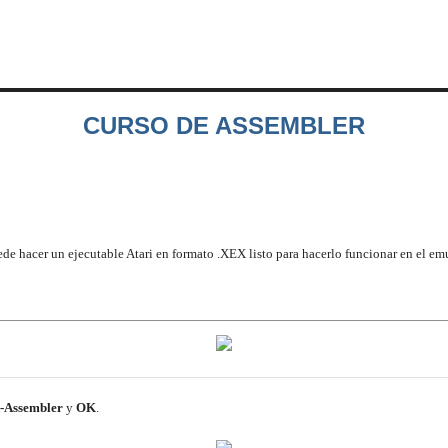
nicio
Atari
Articulos
Proyectos
Clases
Club
Foro
Mus
CURSO DE ASSEMBLER
ede hacer un ejecutable Atari en formato .XEX listo para hacerlo funcionar en el em
-Assembler
y
OK
.