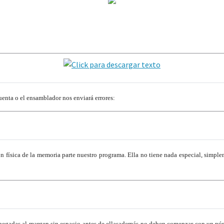
cuenta o el ensamblador nos enviará errores:
n física de la memoria parte nuestro programa. Ella no tiene nada especial, simple
 pegadas al margen sin espacio antes de ellas
además no deben comenzar con un núme