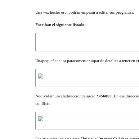
Una vez hecho eso, podrán empezar a editar sus programas.
Escriban el siguiente listado:
Una
pequeña
pausa para
comentar
un
par de detalles a tener en 
No
olvidar
nunca
la
dirección
de
inicio
*=$6000.
En esa direcció
conflicto.
Las etiquetas (en este caso "
Inicio
" y "
mensaje
") deben estar