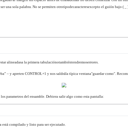
ser una sola palabra. No se permiten otro
tipo
de
caracteres
excepto el guión bajo ( _ )
star alineadas
a la primera tabulación
o
también
tendremos
errores.
rueba” – y apreten CONTROL+1 y nos saldrá
la típica ventana
"guardar como". Recomie
á los parametros del ensamble. Debiera salir algo como esta pantalla:
a está compilado y listo para ser ejecutado.