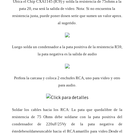
Ubica el Chip
CXA1145 (IC9)
y solda la resistencia de 75
ohms a la
pata 20, esa será la salida de video. Nota: Si no encuentra la
resistencia justa, puede poner dos
en serie que sumen un valor aprox.
al sugerido.
Luego solda un condensador a la pata positiva de la resistencia R59,
la pata negativa es la salida de audio
Perfora la carcasa y coloca 2 enchufes RCA, uno para video y otro
para audio.
Soldar los cables hacia los RCA: La pata que queda
libre de la
resistencia de 75 Ohms debe soldarse con la pata positiva del
condensador de 220uF/25V
y de la pata negativa de
éste
debe
soldarse
un
cable hacia el RCA amarillo para video.
Desde el