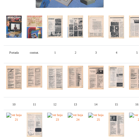
Portada
contrat.
1
2
3
4
5
10
11
12
13
14
15
16