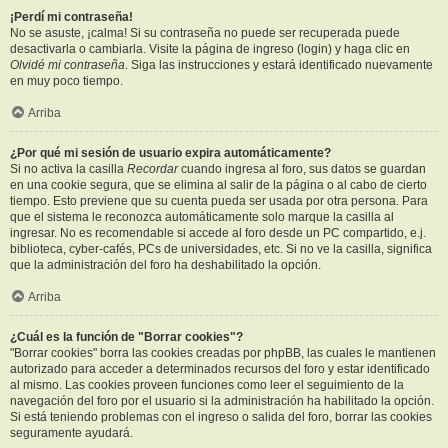
¡Perdí mi contraseña!
No se asuste, ¡calma! Si su contraseña no puede ser recuperada puede
desactivarla o cambiarla. Visite la página de ingreso (login) y haga clic en
Olvidé mi contraseña
. Siga las instrucciones y estará identificado nuevamente
en muy poco tiempo.
Arriba
¿Por qué mi sesión de usuario expira automáticamente?
Si no activa la casilla
Recordar
cuando ingresa al foro, sus datos se guardan
en una cookie segura, que se elimina al salir de la página o al cabo de cierto
tiempo. Esto previene que su cuenta pueda ser usada por otra persona. Para
que el sistema le reconozca automáticamente solo marque la casilla al
ingresar. No es recomendable si accede al foro desde un PC compartido, e.j.
biblioteca, cyber-cafés, PCs de universidades, etc. Si no ve la casilla, significa
que la administración del foro ha deshabilitado la opción.
Arriba
¿Cuál es la función de "Borrar cookies"?
"Borrar cookies" borra las cookies creadas por phpBB, las cuales le mantienen
autorizado para acceder a determinados recursos del foro y estar identificado
al mismo. Las cookies proveen funciones como leer el seguimiento de la
navegación del foro por el usuario si la administración ha habilitado la opción.
Si está teniendo problemas con el ingreso o salida del foro, borrar las cookies
seguramente ayudará.