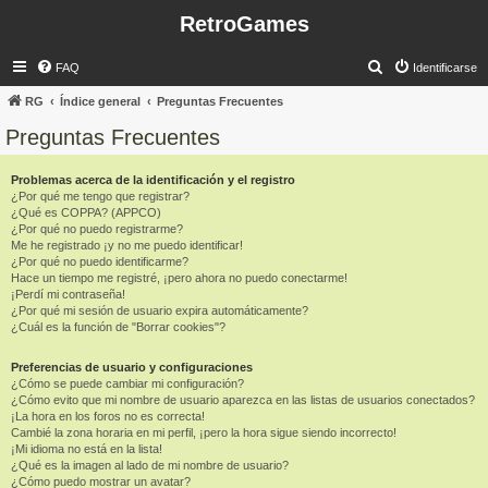
RetroGames
B
FAQ
Identificarse
u
RG
Índice general
Preguntas Frecuentes
s
Preguntas Frecuentes
c
a
Problemas acerca de la identificación y el registro
¿Por qué me tengo que registrar?
r
¿Qué es COPPA? (APPCO)
¿Por qué no puedo registrarme?
Me he registrado ¡y no me puedo identificar!
¿Por qué no puedo identificarme?
Hace un tiempo me registré, ¡pero ahora no puedo conectarme!
¡Perdí mi contraseña!
¿Por qué mi sesión de usuario expira automáticamente?
¿Cuál es la función de "Borrar cookies"?
Preferencias de usuario y configuraciones
¿Cómo se puede cambiar mi configuración?
¿Cómo evito que mi nombre de usuario aparezca en las listas de usuarios conectados?
¡La hora en los foros no es correcta!
Cambié la zona horaria en mi perfil, ¡pero la hora sigue siendo incorrecto!
¡Mi idioma no está en la lista!
¿Qué es la imagen al lado de mi nombre de usuario?
¿Cómo puedo mostrar un avatar?