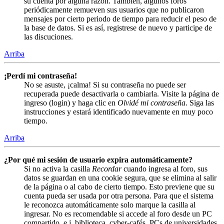
su cuenta por alguna razón. También, algunos foros
periódicamente remueven sus usuarios que no publicaron
mensajes por cierto periodo de tiempo para reducir el peso de
la base de datos. Si es así, registrese de nuevo y participe de
las discuciones.
Arriba
¡Perdí mi contraseña!
No se asuste, ¡calma! Si su contraseña no puede ser
recuperada puede desactivarla o cambiarla. Visite la página de
ingreso (login) y haga clic en
Olvidé mi contraseña
. Siga las
instrucciones y estará identificado nuevamente en muy poco
tiempo.
Arriba
¿Por qué mi sesión de usuario expira automáticamente?
Si no activa la casilla
Recordar
cuando ingresa al foro, sus
datos se guardan en una cookie segura, que se elimina al salir
de la página o al cabo de cierto tiempo. Esto previene que su
cuenta pueda ser usada por otra persona. Para que el sistema
le reconozca automáticamente solo marque la casilla al
ingresar. No es recomendable si accede al foro desde un PC
compartido, e.j. biblioteca, cyber-cafés, PCs de universidades,