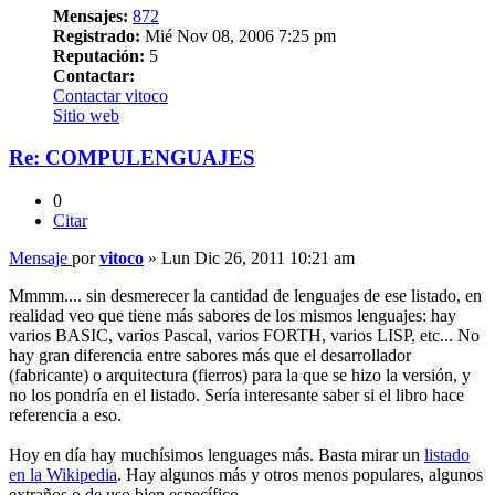
Mensajes:
872
Registrado:
Mié Nov 08, 2006 7:25 pm
Reputación:
5
Contactar:
Contactar vitoco
Sitio web
Re: COMPULENGUAJES
0
Citar
Mensaje
por
vitoco
»
Lun Dic 26, 2011 10:21 am
Mmmm.... sin desmerecer la cantidad de lenguajes de ese listado, en
realidad veo que tiene más sabores de los mismos lenguajes: hay
varios BASIC, varios Pascal, varios FORTH, varios LISP, etc... No
hay gran diferencia entre sabores más que el desarrollador
(fabricante) o arquitectura (fierros) para la que se hizo la versión, y
no los pondría en el listado. Sería interesante saber si el libro hace
referencia a eso.
Hoy en día hay muchísimos lenguages más. Basta mirar un
listado
en la Wikipedia
. Hay algunos más y otros menos populares, algunos
extraños o de uso bien específico.