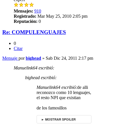
Mensajes:
910
Registrado:
Mar May 25, 2010 2:05 pm
Reputación:
0
Re: COMPULENGUAJES
0
Citar
Mensaje
por
bighead
»
Sab Dic 24, 2011 2:17 pm
Manuelink64 escribió:
bighead escribió:
Manuelink64 escribió:
de alli
reconozco como 10 lenguajes,
el resto NPI que existian
de los famosillos
► MOSTRAR SPOILER