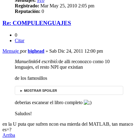
Mensajes:
910
Registrado:
Mar May 25, 2010 2:05 pm
Reputación:
0
Re: COMPULENGUAJES
0
Citar
Mensaje
por
bighead
»
Sab Dic 24, 2011 12:00 pm
Manuelink64 escribió:
de alli reconozco como 10
lenguajes, el resto NPI que existian
de los famosillos
► MOSTRAR SPOILER
deberias escanear el libro completo
Saludos!
en la U puta que sufren ncon esa mierda del MATLAB, tan maraco
es=?
Arriba