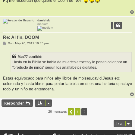
Pq me recuerdan que quiero el Doom de N64.
s
a
j
e
danielsk
medium
Re: Al fin, DOOM
M
Dom May 20, 2012 10:45 pm
e
n
s
Mae77 escribió:
a
j
Hasta en la Biblia se habla de muertes atroces y le ponen color por un
e
"producto de niños" segun los analfabetos digitales.
Estas equivocado para niños ahy libros de moises,david,Jesus etc
coloreado y hasta libros para pintar la biblia en si es una historia q incluye
todo y un niño no entemderia.
Responder
1
2
Anterior
26 mensajes
Ir a