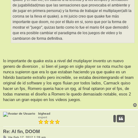
de jugabilidad(mas que las sensaciones que provocaba el ambiente y
de jugar en primera persona) y la forma de trabajar el multiplayer(alli la
corona se la lleva el quake). a mi juicio creo que quake fue más
importante que doom, no por el título en si, sono que por la forma de
mostrar el "juego", quizas tanto como lo fue el mario 64 que demostró
que era posible cambiar el paradigma de los juegos de video y lo
cambiaron de forma definitiva.
lo importante de quake esta a nivel del mutiplayer invento un nuevo
genero de diversion , si bien el juego en sigle player se nota mucho que
nunca supieron que era lo que estaban haciendo ya que quake es un
hibrido bastante extraño pero increible, se estaba desintengrando el team
original de id software y los egos fluian por todos lados, Carmack quiso
hacer un fps, Romero queria hace un rpg, al final optaron por el fps, de
todas maneras el diseño a Romero le quedo demasiado notable, esos 2
hacian un gran equipo en los videos juegos.
bighead
expert
Re: Al fin, DOOM
M
Vie Feb 17, 2012 1:28 am