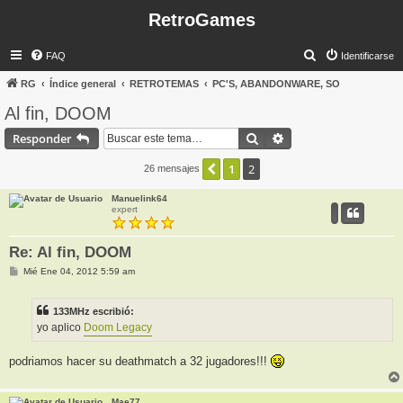
RetroGames
B
FAQ
Identificarse
u
RG
Índice general
RETROTEMAS
PC'S, ABANDONWARE, SO
s
Al fin, DOOM
c
Buscar
Búsqueda avanzada
Responder
a
r
1
2
Anterior
26 mensajes
Manuelink64
expert
Re: Al fin, DOOM
M
Mié Ene 04, 2012 5:59 am
e
n
s
133MHz escribió:
a
j
yo aplico
Doom Legacy
e
podriamos hacer su deathmatch a 32 jugadores!!!
Mae77