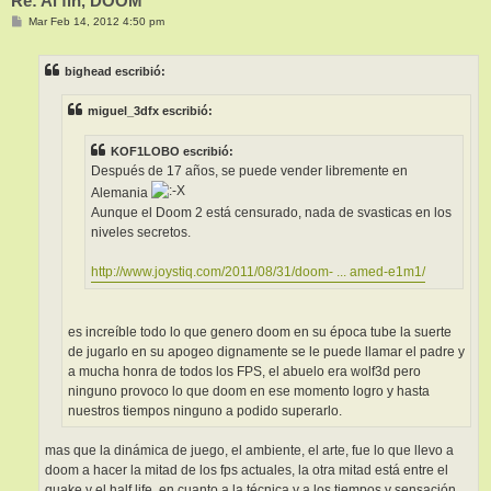
Re: Al fin, DOOM
M
Mar Feb 14, 2012 4:50 pm
e
n
s
bighead escribió:
a
j
e
miguel_3dfx escribió:
KOF1LOBO escribió:
Después de 17 años, se puede vender libremente en
Alemania
Aunque el Doom 2 está censurado, nada de svasticas en los
niveles secretos.
http://www.joystiq.com/2011/08/31/doom- ... amed-e1m1/
es increíble todo lo que genero doom en su época tube la suerte
de jugarlo en su apogeo dignamente se le puede llamar el padre y
a mucha honra de todos los FPS, el abuelo era wolf3d pero
ninguno provoco lo que doom en ese momento logro y hasta
nuestros tiempos ninguno a podido superarlo.
mas que la dinámica de juego, el ambiente, el arte, fue lo que llevo a
doom a hacer la mitad de los fps actuales, la otra mitad está entre el
quake y el half life, en cuanto a la técnica y a los tiempos y sensación