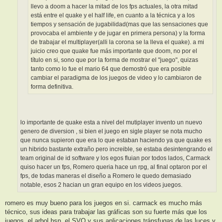
llevo a doom a hacer la mitad de los fps actuales, la otra mitad
está entre el quake y el half life, en cuanto a la técnica y a los
tiempos y sensación de jugabilidad(mas que las sensaciones que
provocaba el ambiente y de jugar en primera persona) y la forma
de trabajar el multiplayer(alli la corona se la lleva el quake). a mi
juicio creo que quake fue más importante que doom, no por el
título en si, sono que por la forma de mostrar el "juego", quizas
tanto como lo fue el mario 64 que demostró que era posible
cambiar el paradigma de los juegos de video y lo cambiaron de
forma definitiva.
lo importante de quake esta a nivel del mutiplayer invento un nuevo
genero de diversion , si bien el juego en sigle player se nota mucho
que nunca supieron que era lo que estaban haciendo ya que quake es
un hibrido bastante extraño pero increible, se estaba desintengrando el
team original de id software y los egos fluian por todos lados, Carmack
quiso hacer un fps, Romero queria hace un rpg, al final optaron por el
fps, de todas maneras el diseño a Romero le quedo demasiado
notable, esos 2 hacian un gran equipo en los videos juegos.
romero es muy bueno para los juegos en si. carmack es mucho más
técnico, sus ideas para trabajar las gráficas son su fuerte más que los
juegos, el arbol bsp, el SVO y sus aplicaciones tránsfugas de las luces y