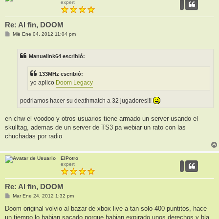
expert
Re: Al fin, DOOM
M
Mié Ene 04, 2012 11:04 pm
e
n
s
Manuelink64 escribió:
a
j
e
133MHz escribió:
yo aplico
Doom Legacy
podriamos hacer su deathmatch a 32 jugadores!!!
en chw el voodoo y otros usuarios tiene armado un server usando el
skulltag, ademas de un server de TS3 pa webiar un rato con las
chuchadas por radio
ElPotro
expert
Re: Al fin, DOOM
M
Mar Ene 24, 2012 1:32 pm
e
n
Doom original volvio al bazar de xbox live a tan solo 400 puntitos, hace
s
un tiempo lo habian sacado porque habian expirado unos derechos y bla
a