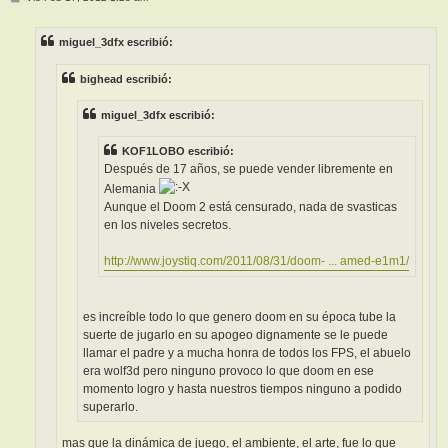
e
n
s
miguel_3dfx escribió:
a
j
e
bighead escribió:
miguel_3dfx escribió:
KOF1LOBO escribió:
Después de 17 años, se puede vender libremente en
Alemania
Aunque el Doom 2 está censurado, nada de svasticas
en los niveles secretos.
http://www.joystiq.com/2011/08/31/doom- ... amed-e1m1/
es increíble todo lo que genero doom en su época tube la
suerte de jugarlo en su apogeo dignamente se le puede
llamar el padre y a mucha honra de todos los FPS, el abuelo
era wolf3d pero ninguno provoco lo que doom en ese
momento logro y hasta nuestros tiempos ninguno a podido
superarlo.
mas que la dinámica de juego, el ambiente, el arte, fue lo que