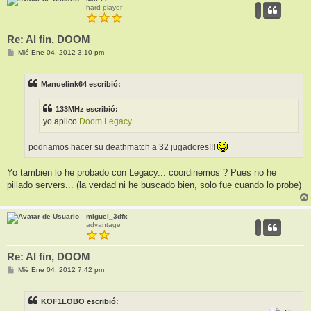
hard player
Re: Al fin, DOOM
M
Mié Ene 04, 2012 3:10 pm
e
n
s
Manuelink64 escribió:
a
j
e
133MHz escribió:
yo aplico
Doom Legacy
podriamos hacer su deathmatch a 32 jugadores!!!
Yo tambien lo he probado con Legacy... coordinemos ? Pues no he
pillado servers... (la verdad ni he buscado bien, solo fue cuando lo probe)
miguel_3dfx
advantage
Re: Al fin, DOOM
M
Mié Ene 04, 2012 7:42 pm
e
n
s
KOF1LOBO escribió:
a
j