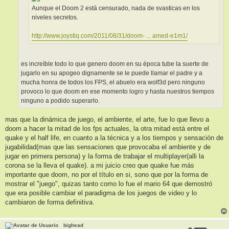
Aunque el Doom 2 está censurado, nada de svasticas en los
niveles secretos.
http://www.joystiq.com/2011/08/31/doom- ... amed-e1m1/
es increíble todo lo que genero doom en su época tube la suerte de
jugarlo en su apogeo dignamente se le puede llamar el padre y a
mucha honra de todos los FPS, el abuelo era wolf3d pero ninguno
provoco lo que doom en ese momento logro y hasta nuestros tiempos
ninguno a podido superarlo.
mas que la dinámica de juego, el ambiente, el arte, fue lo que llevo a
doom a hacer la mitad de los fps actuales, la otra mitad está entre el
quake y el half life, en cuanto a la técnica y a los tiempos y sensación de
jugabilidad(mas que las sensaciones que provocaba el ambiente y de
jugar en primera persona) y la forma de trabajar el multiplayer(alli la
corona se la lleva el quake). a mi juicio creo que quake fue más
importante que doom, no por el título en si, sono que por la forma de
mostrar el "juego", quizas tanto como lo fue el mario 64 que demostró
que era posible cambiar el paradigma de los juegos de video y lo
cambiaron de forma definitiva.
bighead