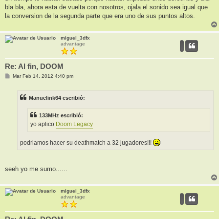
j
bla bla, ahora esta de vuelta con nosotros, ojala el sonido sea igual que
e
la conversion de la segunda parte que era uno de sus puntos altos.
miguel_3dfx
advantage
Re: Al fin, DOOM
M
Mar Feb 14, 2012 4:40 pm
e
n
s
Manuelink64 escribió:
a
j
e
133MHz escribió:
yo aplico
Doom Legacy
podriamos hacer su deathmatch a 32 jugadores!!!
seeh yo me sumo......
miguel_3dfx
advantage