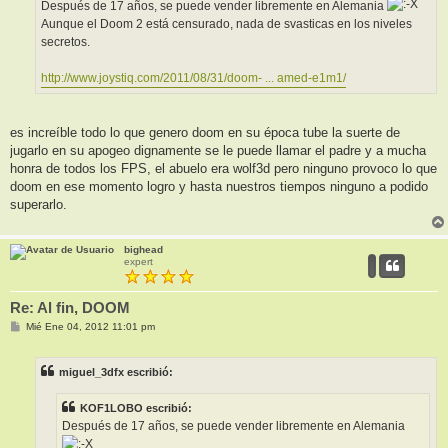
Después de 17 años, se puede vender libremente en Alemania
e
Aunque el Doom 2 está censurado, nada de svasticas en los niveles
secretos.
http://www.joystiq.com/2011/08/31/doom- ... amed-e1m1/
es increíble todo lo que genero doom en su época tube la suerte de
jugarlo en su apogeo dignamente se le puede llamar el padre y a mucha
honra de todos los FPS, el abuelo era wolf3d pero ninguno provoco lo que
doom en ese momento logro y hasta nuestros tiempos ninguno a podido
superarlo.
bighead
expert
Re: Al fin, DOOM
M
Mié Ene 04, 2012 11:01 pm
e
n
s
miguel_3dfx escribió:
a
j
e
KOF1LOBO escribió:
Después de 17 años, se puede vender libremente en Alemania