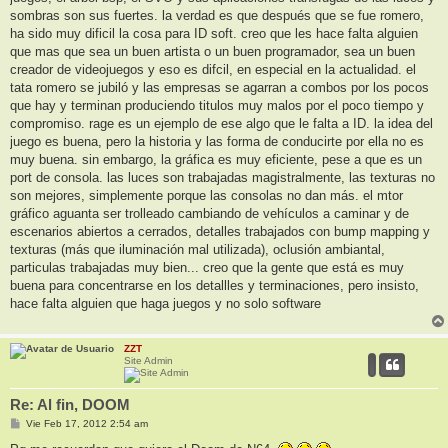
sombras son sus fuertes. la verdad es que después que se fue romero,
ha sido muy dificil la cosa para ID soft. creo que les hace falta alguien
que mas que sea un buen artista o un buen programador, sea un buen
creador de videojuegos y eso es difcil, en especial en la actualidad. el
tata romero se jubiló y las empresas se agarran a combos por los pocos
que hay y terminan produciendo titulos muy malos por el poco tiempo y
compromiso. rage es un ejemplo de ese algo que le falta a ID. la idea del
juego es buena, pero la historia y las forma de conducirte por ella no es
muy buena. sin embargo, la gráfica es muy eficiente, pese a que es un
port de consola. las luces son trabajadas magistralmente, las texturas no
son mejores, simplemente porque las consolas no dan más. el mtor
gráfico aguanta ser trolleado cambiando de vehículos a caminar y de
escenarios abiertos a cerrados, detalles trabajados con bump mapping y
texturas (más que iluminación mal utilizada), oclusión ambiantal,
particulas trabajadas muy bien... creo que la gente que está es muy
buena para concentrarse en los detallles y terminaciones, pero insisto,
hace falta alguien que haga juegos y no solo software
ZZT
Site Admin
Re: Al fin, DOOM
M
Vie Feb 17, 2012 2:54 am
e
n