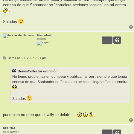
s
certesa de que Santander no "estudiara acciones legales" en mi contra
a
j
.
e
Saludos
Marcelo-Z
expert
0
M
Dom Ene 21, 2007 7:31 pm
e
n
s
BonesCollector escribió:
a
j
No tengo problemas en dumpear y publicar la rom , siempre que tenga
e
certesa de que Santander no "estudiara acciones legales" en mi contra
.
Saludos
pues bien no creo que el willy te delate.....
NEUTRA
hard player
0