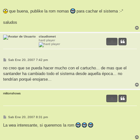
que buena, publike la rom nomas
para cachar el sistema :-°
saludos
claudiomet
hard player
0
M
Sab Ene 20, 2007 7:42 pm
e
n
no creo que se pueda hacer mucho con el cartucho... de mas que el
s
santander ha cambiado todo el sistema desde aquella época... no
a
j
tendrían porqué enojarse...
e
miltonshows
0
M
Sab Ene 20, 2007 8:31 pm
e
n
La wea interesante, si queremos la rom
s
a
j
e