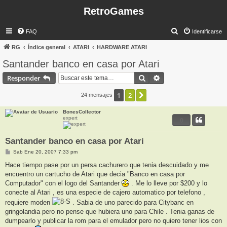
RetroGames
B
FAQ
Identificarse
u
RG
Índice general
ATARI
HARDWARE ATARI
s
Santander banco en casa por Atari
c
Buscar
Búsqueda avanzada
Responder
a
r
1
2
Siguiente
24 mensajes
BonesCollector
expert
0
Santander banco en casa por Atari
M
Sab Ene 20, 2007 7:33 pm
e
n
Hace tiempo pase por un persa cachurero que tenia descuidado y me
s
encuentro un cartucho de Atari que decia "Banco en casa por
a
j
Computador" con el logo del Santander
. Me lo lleve por $200 y lo
e
conecte al Atari , es una especie de cajero automatico por telefono ,
requiere moden
. Sabia de uno parecido para Citybanc en
gringolandia pero no pense que hubiera uno para Chile . Tenia ganas de
dumpearlo y publicar la rom para el emulador pero no quiero tener lios con