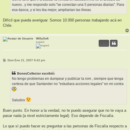
nuevo.. y me respondo solo:"se conectan una 5 personas diarias". Para
esa época, y si les iba mejor, ampliarian las líneas.
Difícil que pueda averiguar. Somos 10.000 personas trabajando acá en
Chile.
WillySoft
expert
0
M
Dom Ene 21, 2007 9:42 pm
e
n
s
BonesCollector escribió:
a
j
No tengo problemas en dumpear y publicar la rom , siempre que tenga
e
certesa de que Santander no "estudiara acciones legales" en mi contra
.
Saludos
Buen punto. En honor a la verdad, no te puedo asegurar que no te vaya a
pasar nada (a nivel estrictamente legal). Eso depende de Fiscalía.
Lo que sí puedo hacer es preguntar a las personas de Fiscalía respecto a