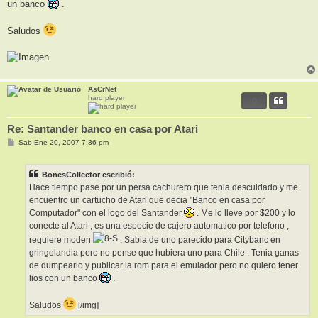
un banco
.
Saludos
AsCrNet
hard player
0
Re: Santander banco en casa por Atari
M
Sab Ene 20, 2007 7:36 pm
e
n
s
BonesCollector escribió:
a
j
Hace tiempo pase por un persa cachurero que tenia descuidado y me
e
encuentro un cartucho de Atari que decia "Banco en casa por
Computador" con el logo del Santander
. Me lo lleve por $200 y lo
conecte al Atari , es una especie de cajero automatico por telefono ,
requiere moden
. Sabia de uno parecido para Citybanc en
gringolandia pero no pense que hubiera uno para Chile . Tenia ganas
de dumpearlo y publicar la rom para el emulador pero no quiero tener
lios con un banco
.
Saludos
[/img]