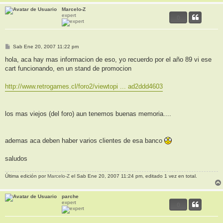
Marcelo-Z
expert
0
M
Sab Ene 20, 2007 11:22 pm
e
n
hola, aca hay mas informacion de eso, yo recuerdo por el año 89 vi ese
s
cart funcionando, en un stand de promocion
a
j
e
http://www.retrogames.cl/foro2/viewtopi ... ad2ddd4603
los mas viejos (del foro) aun tenemos buenas memoria....
ademas aca deben haber varios clientes de esa banco
saludos
Última edición por
Marcelo-Z
el Sab Ene 20, 2007 11:24 pm, editado 1 vez en total.
parche
expert
0