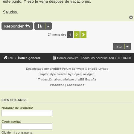
este punto. Y eso le vería después de vacaciones.
Saludos.
Responder
1
2
Siguiente
24 mensajes
Ir a
RG
Índice general
Borrar cookies
Todos los horarios son
UTC-04:00
Desarrollado por
phpBB
® Forum Software © phpBB Limited
saphic style created by
Sopel
|
nextgen
Traducción al español por
phpBB España
Privacidad
|
Condiciones
IDENTIFICARSE
Nombre de Usuario:
Contraseña:
Olvidé mi contraseña