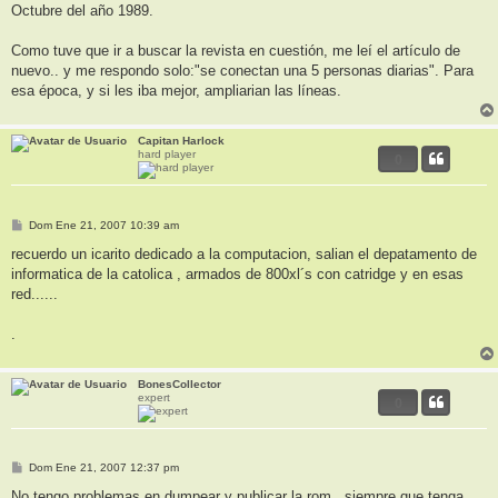
Octubre del año 1989.
Como tuve que ir a buscar la revista en cuestión, me leí el artículo de
nuevo.. y me respondo solo:"se conectan una 5 personas diarias". Para
esa época, y si les iba mejor, ampliarian las líneas.
Capitan Harlock
hard player
0
M
Dom Ene 21, 2007 10:39 am
e
n
recuerdo un icarito dedicado a la computacion, salian el depatamento de
s
informatica de la catolica , armados de 800xl´s con catridge y en esas
a
j
red......
e
.
BonesCollector
expert
0
M
Dom Ene 21, 2007 12:37 pm
e
n
No tengo problemas en dumpear y publicar la rom , siempre que tenga