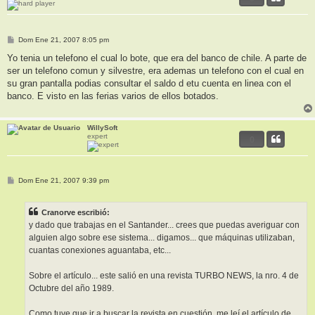
M
Dom Ene 21, 2007 8:05 pm
e
n
Yo tenia un telefono el cual lo bote, que era del banco de chile. A parte de
s
ser un telefono comun y silvestre, era ademas un telefono con el cual en
a
j
su gran pantalla podias consultar el saldo d etu cuenta en linea con el
e
banco. E visto en las ferias varios de ellos botados.
WillySoft
expert
0
M
Dom Ene 21, 2007 9:39 pm
e
n
s
Cranorve escribió:
a
j
y dado que trabajas en el Santander... crees que puedas averiguar con
e
alguien algo sobre ese sistema... digamos... que máquinas utilizaban,
cuantas conexiones aguantaba, etc...
Sobre el artículo... este salió en una revista TURBO NEWS, la nro. 4 de
Octubre del año 1989.
Como tuve que ir a buscar la revista en cuestión, me leí el artículo de