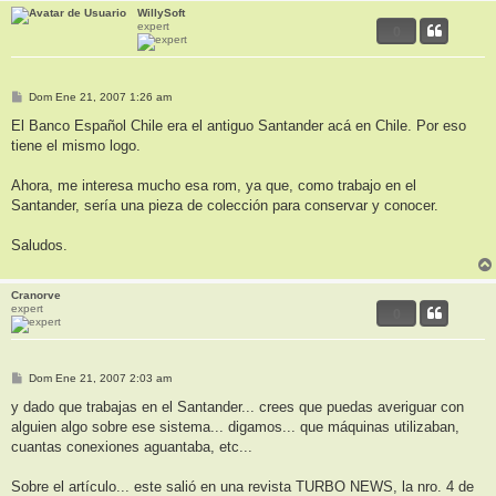
WillySoft
expert
0
M
Dom Ene 21, 2007 1:26 am
e
n
El Banco Español Chile era el antiguo Santander acá en Chile. Por eso
s
tiene el mismo logo.
a
j
e
Ahora, me interesa mucho esa rom, ya que, como trabajo en el
Santander, sería una pieza de colección para conservar y conocer.
Saludos.
Cranorve
expert
0
M
Dom Ene 21, 2007 2:03 am
e
n
y dado que trabajas en el Santander... crees que puedas averiguar con
s
alguien algo sobre ese sistema... digamos... que máquinas utilizaban,
a
j
cuantas conexiones aguantaba, etc...
e
Sobre el artículo... este salió en una revista TURBO NEWS, la nro. 4 de