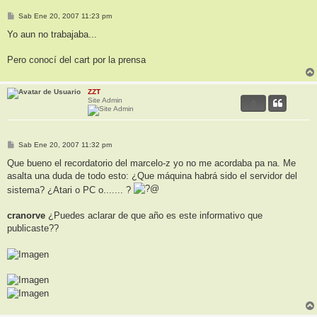
M
Sab Ene 20, 2007 11:23 pm
e
n
Yo aun no trabajaba...
s
a
j
Pero conocí del cart por la prensa
e
ZZT
Site Admin
0
M
Sab Ene 20, 2007 11:32 pm
e
n
Que bueno el recordatorio del marcelo-z yo no me acordaba pa na. Me
s
asalta una duda de todo esto: ¿Que máquina habrá sido el servidor del
a
j
sistema? ¿Atari o PC o....... ?
e
cranorve
¿Puedes aclarar de que año es este informativo que
publicaste??