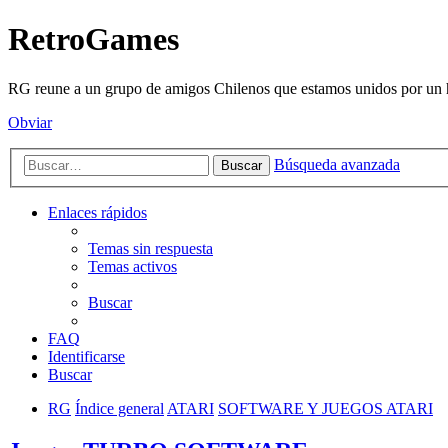
RetroGames
RG reune a un grupo de amigos Chilenos que estamos unidos por un h
Obviar
Búsqueda avanzada
Buscar
Enlaces rápidos
Temas sin respuesta
Temas activos
Buscar
FAQ
Identificarse
Buscar
RG
Índice general
ATARI
SOFTWARE Y JUEGOS ATARI