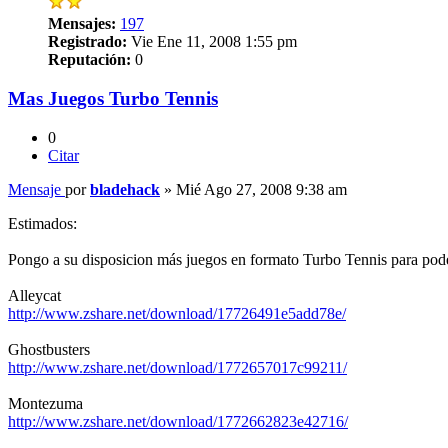
Mensajes:
197
Registrado:
Vie Ene 11, 2008 1:55 pm
Reputación:
0
Mas Juegos Turbo Tennis
0
Citar
Mensaje
por
bladehack
»
Mié Ago 27, 2008 9:38 am
Estimados:
Pongo a su disposicion más juegos en formato Turbo Tennis para pod
Alleycat
http://www.zshare.net/download/17726491e5add78e/
Ghostbusters
http://www.zshare.net/download/1772657017c99211/
Montezuma
http://www.zshare.net/download/1772662823e42716/