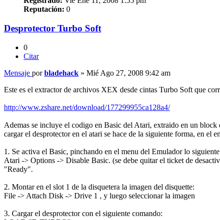
Registrado:
Vie Ene 11, 2008 1:55 pm
Reputación:
0
Desprotector Turbo Soft
0
Citar
Mensaje
por
bladehack
»
Mié Ago 27, 2008 9:42 am
Este es el extractor de archivos XEX desde cintas Turbo Soft que corr
http://www.zshare.net/download/177299955ca128a4/
Ademas se incluye el codigo en Basic del Atari, extraido en un block 
cargar el desprotector en el atari se hace de la siguiente forma, en e
1. Se activa el Basic, pinchando en el menu del Emulador lo siguiente
Atari -> Options -> Disable Basic. (se debe quitar el ticket de desact
"Ready".
2. Montar en el slot 1 de la disquetera la imagen del disquette:
File -> Attach Disk -> Drive 1 , y luego seleccionar la imagen
3. Cargar el desprotector con el siguiente comando: