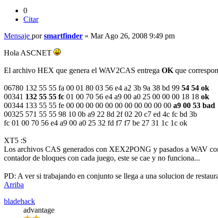
0
Citar
Mensaje
por
smartfinder
»
Mar Ago 26, 2008 9:49 pm
Hola ASCNET
El archivo HEX que genera el WAV2CAS entrega
OK
que correspon
06780 132 55 55 fa 00 01 80 03 56 e4 a2 3b 9a 38 bd 99
54 54 ok
00341
132 55 55 fc
01 00 70 56 e4 a9 00 a0 25 00 00 00 18 18
ok
00344 133 55 55 fe 00 00 00 00 00 00 00 00 00 00 00
a9 00 53 bad
00325 571 55 55 98 10 0b a9 22 8d 2f 02 20 c7 ed 4c fc bd 3b
fc 01 00 70 56 e4 a9 00 a0 25 32 fd f7 f7 be 27 31 1c 1c ok
XT5 :S
Los archivos CAS generados con XEX2PONG y pasados a WAV con CAS2
contador de bloques con cada juego, este se cae y no funciona...
PD: A ver si trabajando en conjunto se llega a una solucion de restaur
Arriba
bladehack
advantage