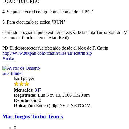
LOAD "D:TURBO"
4. Se puede ver el codigo con el comando "LIST"
5. Para ejecutarlo se teclea "RUN"
Con este programa pude extraer el XEX de la cinta Turbo Soft del 
restaurada funciona en el Atari Real)
PD:El desprotector fue obtenido desde el blog de F. Catrin
http://www.tuxpan.com/fcatrin/files/atr-fcatrin.zip
Arriba
smartfinder
hard player
Mensajes:
347
Registrado:
Lun Nov 13, 2006 11:20 am
Reputación:
0
Ubicación:
Entre Quilpué y la NETCOM
Mas Juegos Turbo Tennis
0