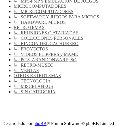
↳ MP5-PMP Y EMULACIÓN DE JUEGOS
MICROCOMPUTADORES
↳ MICROCOMPUTADORES
↳ SOFTWARE Y JUEGOS PARA MICROS
↳ HARDWARE MICROS
RETROTEMAS
↳ REUNIONES O ATARIADAS
↳ COLECCIONES PERSONALES
↳ RINCON DEL CACHURERO
↳ PROYECTOS
↳ VIDEOS FLIPPERS y MAME
↳ PC'S, ABANDONWARE, SO
↳ RETRO-MUSEO
↳ VENTAS
OTROS RETROTEMAS
↳ TECNOLOGIA
↳ MISCELANEOS
↳ SIN CATEGORIA
RG
Índice general
Todos los horarios son
UTC-04:00
Borrar cookies
Desarrollado por
phpBB
® Forum Software © phpBB Limited