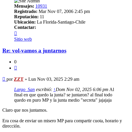
Mensajes:
10931
Registrado:
Mar Nov 07, 2006 2:45 pm
Reputación:
11
Ubicación:
La Florida-Santiago-Chile
Contactar:
Contactar
ZZT
Sitio web
Re: vol-vamos a juntarnos
0
Citar
Mensaje
por
ZZT
»
Lun Nov 03, 2025 2:29 am
Largo_San
escribió:
↑
Dom Nov 02, 2025 6:06 pm
Al
final en que quedo la junta? se juntaron? al final todo
quedo en puro MP y la junta medio "secreta" jajajaja
Claro que nos juntamos.
Era cosa de enviar un misero MP para compartir cuota, horario y
dirección.