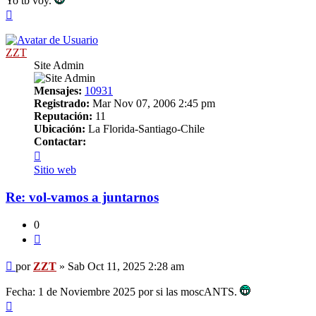
Yo tb voy.
Arriba
ZZT
Site Admin
Mensajes:
10931
Registrado:
Mar Nov 07, 2006 2:45 pm
Reputación:
11
Ubicación:
La Florida-Santiago-Chile
Contactar:
Contactar
ZZT
Sitio web
Re: vol-vamos a juntarnos
0
Citar
Mensaje
por
ZZT
»
Sab Oct 11, 2025 2:28 am
Fecha: 1 de Noviembre 2025 por si las moscANTS.
Arriba