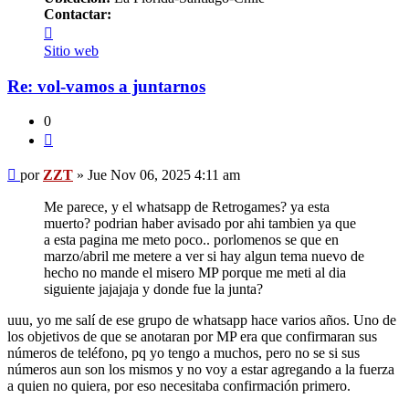
Contactar:
Contactar
ZZT
Sitio web
Re: vol-vamos a juntarnos
0
Citar
Mensaje
por
ZZT
»
Jue Nov 06, 2025 4:11 am
Me parece, y el whatsapp de Retrogames? ya esta
muerto? podrian haber avisado por ahi tambien ya que
a esta pagina me meto poco.. porlomenos se que en
marzo/abril me metere a ver si hay algun tema nuevo de
hecho no mande el misero MP porque me meti al dia
siguiente jajajaja y donde fue la junta?
uuu, yo me salí de ese grupo de whatsapp hace varios años. Uno de
los objetivos de que se anotaran por MP era que confirmaran sus
números de teléfono, pq yo tengo a muchos, pero no se si sus
números aun son los mismos y no voy a estar agregando a la fuerza
a quien no quiera, por eso necesitaba confirmación primero.