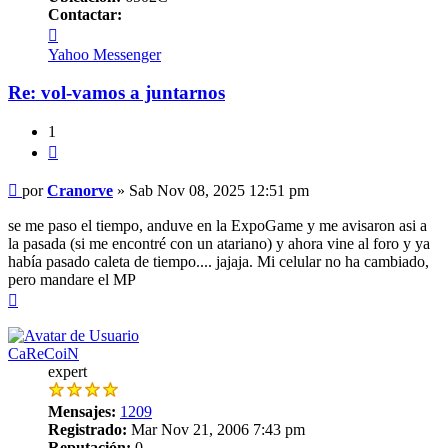
Contactar:
Contactar
Cranorve
Yahoo Messenger
Re: vol-vamos a juntarnos
1
Citar
Mensaje
por
Cranorve
»
Sab Nov 08, 2025 12:51 pm
se me paso el tiempo, anduve en la ExpoGame y me avisaron asi a
la pasada (si me encontré con un atariano) y ahora vine al foro y ya
había pasado caleta de tiempo.... jajaja. Mi celular no ha cambiado,
pero mandare el MP
Arriba
CaReCoiN
expert
Mensajes:
1209
Registrado:
Mar Nov 21, 2006 7:43 pm
Reputación:
0