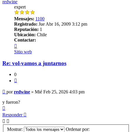
redwine
expert
Mensajes:
1100
Registrado:
Jue Abr 16, 2009 3:12 pm
Reputación:
1
Ubicación:
Chile
Contactar:
Contactar
redwine
Sitio web
Re: vol-vamos a juntarnos
0
Citar
Mensaje
por
redwine
»
Mié Feb 25, 2026 4:03 pm
y fueron?
Arriba
Responder
Mostrar:
Ordenar por: