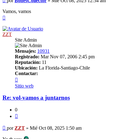
por
BonesCollector
»
Mié Oct 08, 2025 12:54 am
Vamos, vamos
Arriba
ZZT
Site Admin
Mensajes:
10931
Registrado:
Mar Nov 07, 2006 2:45 pm
Reputación:
11
Ubicación:
La Florida-Santiago-Chile
Contactar:
Contactar
ZZT
Sitio web
Re: vol-vamos a juntarnos
0
Citar
Mensaje
por
ZZT
»
Mié Oct 08, 2025 1:50 am