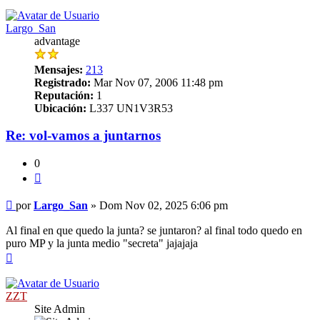
Largo_San
advantage
Mensajes:
213
Registrado:
Mar Nov 07, 2006 11:48 pm
Reputación:
1
Ubicación:
L337 UN1V3R53
Re: vol-vamos a juntarnos
0
Citar
Mensaje
por
Largo_San
»
Dom Nov 02, 2025 6:06 pm
Al final en que quedo la junta? se juntaron? al final todo quedo en
puro MP y la junta medio "secreta" jajajaja
Arriba
ZZT
Site Admin