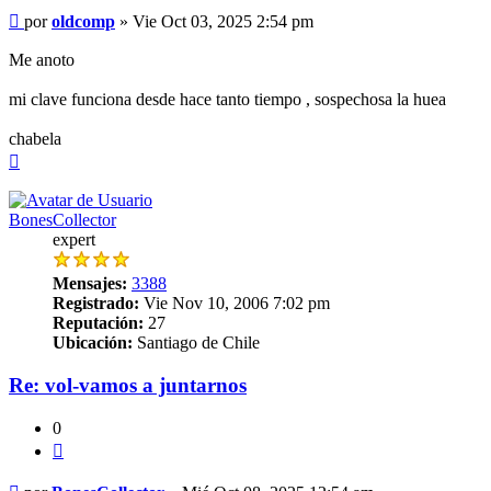
Mensaje
por
oldcomp
»
Vie Oct 03, 2025 2:54 pm
Me anoto
mi clave funciona desde hace tanto tiempo , sospechosa la huea
chabela
Arriba
BonesCollector
expert
Mensajes:
3388
Registrado:
Vie Nov 10, 2006 7:02 pm
Reputación:
27
Ubicación:
Santiago de Chile
Re: vol-vamos a juntarnos
0
Citar
Mensaje