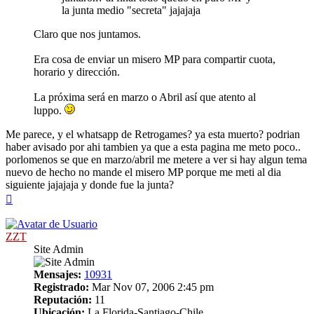
la junta medio "secreta" jajajaja
Claro que nos juntamos.
Era cosa de enviar un misero MP para compartir cuota,
horario y dirección.
La próxima será en marzo o Abril así que atento al
luppo.
Me parece, y el whatsapp de Retrogames? ya esta muerto? podrian
haber avisado por ahi tambien ya que a esta pagina me meto poco..
porlomenos se que en marzo/abril me metere a ver si hay algun tema
nuevo de hecho no mande el misero MP porque me meti al dia
siguiente jajajaja y donde fue la junta?
Arriba
ZZT
Site Admin
Mensajes:
10931
Registrado:
Mar Nov 07, 2006 2:45 pm
Reputación:
11
Ubicación:
La Florida-Santiago-Chile