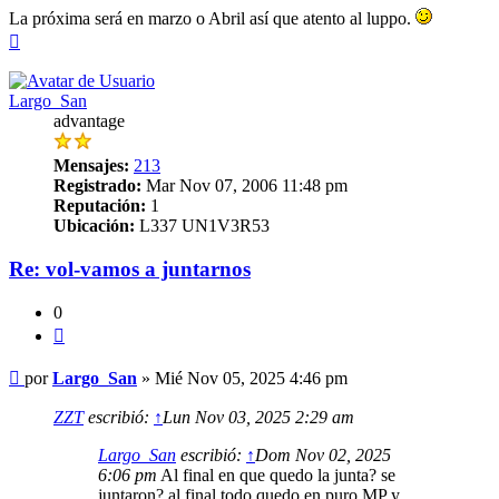
La próxima será en marzo o Abril así que atento al luppo.
Arriba
Largo_San
advantage
Mensajes:
213
Registrado:
Mar Nov 07, 2006 11:48 pm
Reputación:
1
Ubicación:
L337 UN1V3R53
Re: vol-vamos a juntarnos
0
Citar
Mensaje
por
Largo_San
»
Mié Nov 05, 2025 4:46 pm
ZZT
escribió:
↑
Lun Nov 03, 2025 2:29 am
Largo_San
escribió:
↑
Dom Nov 02, 2025
6:06 pm
Al final en que quedo la junta? se
juntaron? al final todo quedo en puro MP y