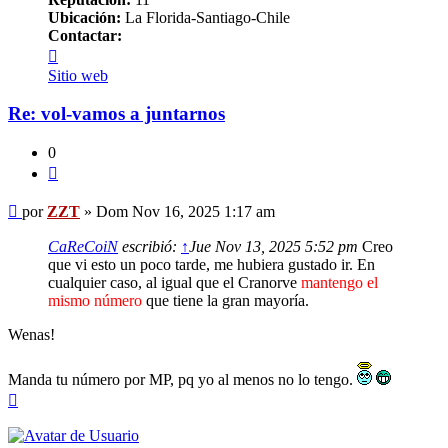
Ubicación:
La Florida-Santiago-Chile
Contactar:
Contactar
ZZT
Sitio web
Re: vol-vamos a juntarnos
0
Citar
Mensaje
por
ZZT
»
Dom Nov 16, 2025 1:17 am
CaReCoiN
escribió:
↑
Jue Nov 13, 2025 5:52 pm
Creo
que vi esto un poco tarde, me hubiera gustado ir. En
cualquier caso, al igual que el Cranorve
mantengo el
mismo número
que tiene la gran mayoría.
Wenas!
Manda tu número por MP, pq yo al menos no lo tengo.
Arriba