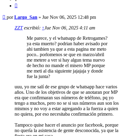
Citar
Mensaje
por
Largo_San
»
Jue Nov 06, 2025 12:48 pm
ZZT
escribió:
↑
Jue Nov 06, 2025 4:11 am
Me parece, y el whatsapp de Retrogames?
ya esta muerto? podrian haber avisado por
ahi tambien ya que a esta pagina me meto
poco.. porlomenos se que en marzo/abril
me metere a ver si hay algun tema nuevo
de hecho no mande el misero MP porque
me meti al dia siguiente jajajaja y donde
fue la junta?
uuu, yo me salí de ese grupo de whatsapp hace varios
años. Uno de los objetivos de que se anotaran por MP
era que confirmaran sus números de teléfono, pq yo
tengo a muchos, pero no se si sus números aun son los
mismos y no voy a estar agregando a la fuerza a quien
no quiera, por eso necesitaba confirmación primero.
Tampoco quise hacer el anuncio por facebook, porque
no quería la asistencia de gente desconocida, ya que la
fiesta era en mi casa.