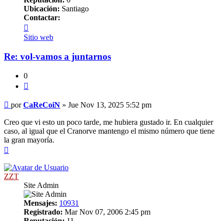
Ubicación:
Santiago
Contactar:
Contactar
CaReCoiN
Sitio web
Re: vol-vamos a juntarnos
0
Citar
Mensaje
por
CaReCoiN
»
Jue Nov 13, 2025 5:52 pm
Creo que vi esto un poco tarde, me hubiera gustado ir. En cualquier
caso, al igual que el Cranorve mantengo el mismo número que tiene
la gran mayoría.
Arriba
ZZT
Site Admin
Mensajes:
10931
Registrado:
Mar Nov 07, 2006 2:45 pm
Reputación:
11