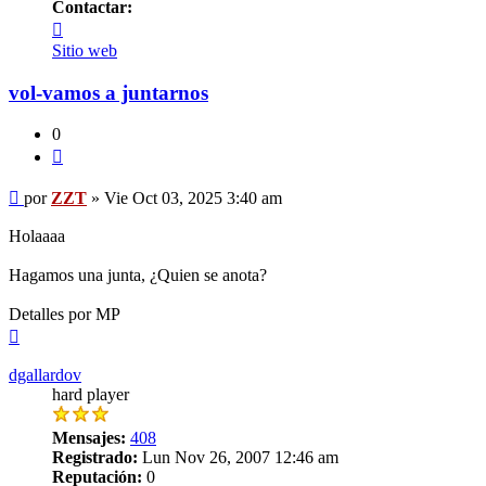
Contactar:
Contactar
ZZT
Sitio web
vol-vamos a juntarnos
0
Citar
Mensaje
por
ZZT
»
Vie Oct 03, 2025 3:40 am
Holaaaa
Hagamos una junta, ¿Quien se anota?
Detalles por MP
Arriba
dgallardov
hard player
Mensajes:
408
Registrado:
Lun Nov 26, 2007 12:46 am
Reputación:
0