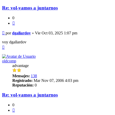
Re: vol-vamos a juntarnos
0
Citar
Mensaje
por
dgallardov
»
Vie Oct 03, 2025 1:07 pm
voy dgallardov
Arriba
oldcomp
advantage
Mensajes:
138
Registrado:
Mar Nov 07, 2006 4:03 pm
Reputación:
0
Re: vol-vamos a juntarnos
0
Citar