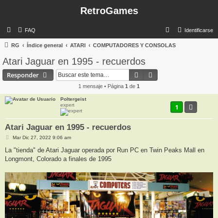
RetroGames
B
FAQ
Identificarse
u
RG
Índice general
ATARI
COMPUTADORES Y CONSOLAS
s
Atari Jaguar en 1995 - recuerdos
c
Buscar
Búsqueda avanzada
Responder
a
1 mensaje • Página
1
de
1
r
Poltergeist
expert
1
Atari Jaguar en 1995 - recuerdos
M
Mar Dic 27, 2022 9:06 am
e
n
La "tienda" de Atari Jaguar operada por Run PC en Twin Peaks Mall en
s
Longmont, Colorado a finales de 1995
a
j
e