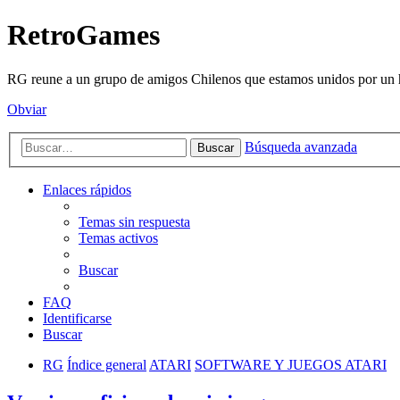
RetroGames
RG reune a un grupo de amigos Chilenos que estamos unidos por un h
Obviar
Búsqueda avanzada
Buscar
Enlaces rápidos
Temas sin respuesta
Temas activos
Buscar
FAQ
Identificarse
Buscar
RG
Índice general
ATARI
SOFTWARE Y JUEGOS ATARI