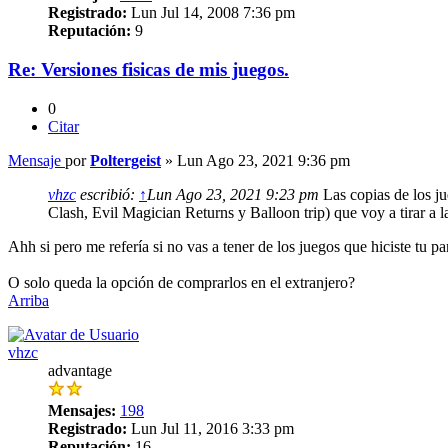
Registrado:
Lun Jul 14, 2008 7:36 pm
Reputación:
9
Re: Versiones fisicas de mis juegos.
0
Citar
Mensaje
por
Poltergeist
»
Lun Ago 23, 2021 9:36 pm
vhzc
escribió:
↑
Lun Ago 23, 2021 9:23 pm
Las copias de los ju
Clash, Evil Magician Returns y Balloon trip) que voy a tirar a l
Ahh si pero me refería si no vas a tener de los juegos que hiciste tu p
O solo queda la opción de comprarlos en el extranjero?
Arriba
vhzc
advantage
Mensajes:
198
Registrado:
Lun Jul 11, 2016 3:33 pm
Reputación:
16