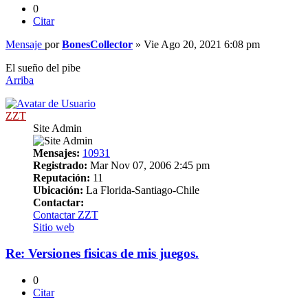
0
Citar
Mensaje
por
BonesCollector
»
Vie Ago 20, 2021 6:08 pm
El sueño del pibe
Arriba
ZZT
Site Admin
Mensajes:
10931
Registrado:
Mar Nov 07, 2006 2:45 pm
Reputación:
11
Ubicación:
La Florida-Santiago-Chile
Contactar:
Contactar ZZT
Sitio web
Re: Versiones fisicas de mis juegos.
0
Citar