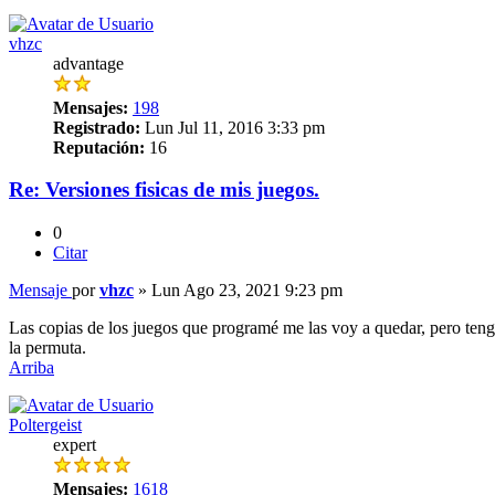
vhzc
advantage
Mensajes:
198
Registrado:
Lun Jul 11, 2016 3:33 pm
Reputación:
16
Re: Versiones fisicas de mis juegos.
0
Citar
Mensaje
por
vhzc
»
Lun Ago 23, 2021 9:23 pm
Las copias de los juegos que programé me las voy a quedar, pero tengo
la permuta.
Arriba
Poltergeist
expert
Mensajes:
1618