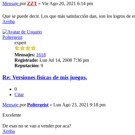
Mensaje
por
ZZT
»
Vie Ago 20, 2021 6:14 pm
Que se puede decir. Los que más satisfacción dan, son los logros de e
Arriba
Poltergeist
expert
Mensajes:
1618
Registrado:
Lun Jul 14, 2008 7:36 pm
Reputación:
9
Re: Versiones fisicas de mis juegos.
0
Citar
Mensaje
por
Poltergeist
»
Lun Ago 23, 2021 9:18 pm
Excelente
De esas no se van a vender por aca?
Arriba