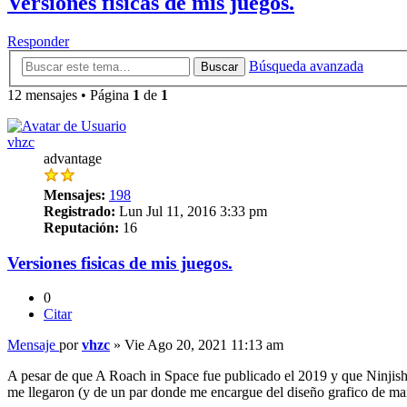
Versiones fisicas de mis juegos.
Responder
Búsqueda avanzada
Buscar
12 mensajes • Página
1
de
1
vhzc
advantage
Mensajes:
198
Registrado:
Lun Jul 11, 2016 3:33 pm
Reputación:
16
Versiones fisicas de mis juegos.
0
Citar
Mensaje
por
vhzc
»
Vie Ago 20, 2021 11:13 am
A pesar de que A Roach in Space fue publicado el 2019 y que Ninjish 
me llegaron (y de un par donde me encargue del diseño grafico de manu