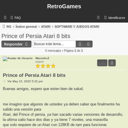
RetroGames
B
FAQ
Identificarse
u
RG
Índice general
ATARI
SOFTWARE Y JUEGOS ATARI
s
Prince of Persia Atari 8 bits
c
Buscar
Búsqueda avanzada
Responder
a
5 mensajes • Página
1
de
1
r
Marcelo-Z
expert
0
Prince of Persia Atari 8 bits
M
Vie May 15, 2020 5:32 pm
e
n
Buenas amigos, espero que esten bien de salud,
s
a
j
e
me imagino que algunos de ustedes ya deben saber que finalmente ha
salido una versión para
Atari, del Prince of persia, ya han sacado varias versiones de desarrollo,
la ultima salio hace dos dias y ya tiene 7 niveles, una maravilla
que solo requiere de un Atari con 128KB de ram para funcionar.