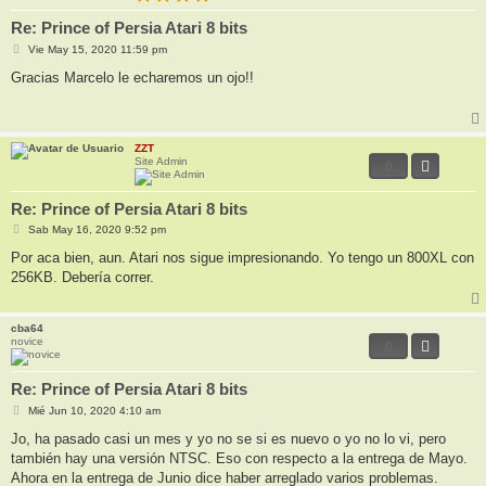
Re: Prince of Persia Atari 8 bits
M
Vie May 15, 2020 11:59 pm
e
n
Gracias Marcelo le echaremos un ojo!!
s
a
j
e
ZZT
Site Admin
0
Re: Prince of Persia Atari 8 bits
M
Sab May 16, 2020 9:52 pm
e
n
Por aca bien, aun. Atari nos sigue impresionando. Yo tengo un 800XL con
s
256KB. Debería correr.
a
j
e
cba64
novice
0
Re: Prince of Persia Atari 8 bits
M
Mié Jun 10, 2020 4:10 am
e
n
Jo, ha pasado casi un mes y yo no se si es nuevo o yo no lo vi, pero
s
también hay una versión NTSC. Eso con respecto a la entrega de Mayo.
a
j
Ahora en la entrega de Junio dice haber arreglado varios problemas.