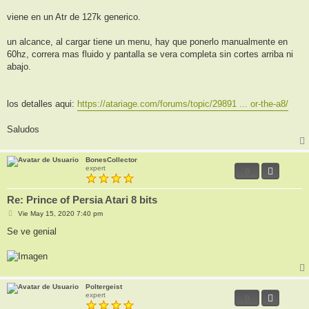
viene en un Atr de 127k generico.
un alcance, al cargar tiene un menu, hay que ponerlo manualmente en
60hz, correra mas fluido y pantalla se vera completa sin cortes arriba ni
abajo.
los detalles aqui:
https://atariage.com/forums/topic/29891 ... or-the-a8/
Saludos
BonesCollector
expert
0
Re: Prince of Persia Atari 8 bits
M
Vie May 15, 2020 7:40 pm
e
n
Se ve genial
s
a
j
e
Poltergeist
expert
0