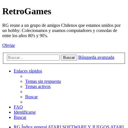
RetroGames
RG reune a un grupo de amigos Chilenos que estamos unidos por
un hobby: Colecionamos y usamos computadores y consolas de
entre los años 80's y 90's.
Obviar
Búsqueda avanzada
Buscar
Enlaces rápidos
Temas sin respuesta
Temas activos
Buscar
FAQ
Identificarse
Buscar
RG
Índice general
ATARI
SOFTWARE Y JUEGOS ATARI