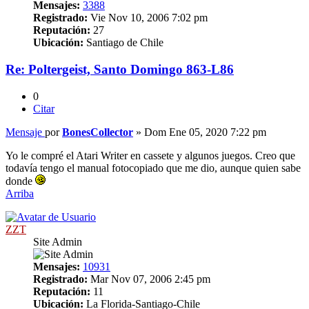
Mensajes:
3388
Registrado:
Vie Nov 10, 2006 7:02 pm
Reputación:
27
Ubicación:
Santiago de Chile
Re: Poltergeist, Santo Domingo 863-L86
0
Citar
Mensaje
por
BonesCollector
»
Dom Ene 05, 2020 7:22 pm
Yo le compré el Atari Writer en cassete y algunos juegos. Creo que
todavía tengo el manual fotocopiado que me dio, aunque quien sabe
donde
Arriba
ZZT
Site Admin
Mensajes:
10931
Registrado:
Mar Nov 07, 2006 2:45 pm
Reputación:
11
Ubicación:
La Florida-Santiago-Chile