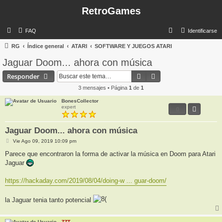
RetroGames
B
FAQ
Identificarse
u
RG
Índice general
ATARI
SOFTWARE Y JUEGOS ATARI
s
Jaguar Doom... ahora con música
c
Buscar
Búsqueda avanzada
Responder
a
3 mensajes • Página
1
de
1
r
BonesCollector
expert
0
Jaguar Doom... ahora con música
M
Vie Ago 09, 2019 10:09 pm
e
n
Parece que encontraron la forma de activar la música en Doom para Atari
s
Jaguar
a
j
e
https://hackaday.com/2019/08/04/doing-w ... guar-doom/
la Jaguar tenia tanto potencial
ZZT