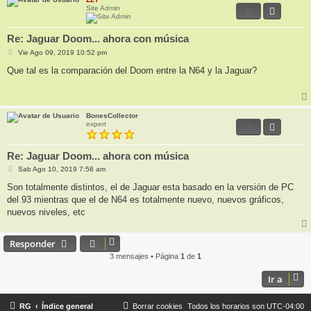
Site Admin
0
Re: Jaguar Doom... ahora con música
M
Vie Ago 09, 2019 10:52 pm
e
n
Que tal es la comparación del Doom entre la N64 y la Jaguar?
s
a
j
e
BonesCollector
expert
0
Re: Jaguar Doom... ahora con música
M
Sab Ago 10, 2019 7:56 am
e
n
Son totalmente distintos, el de Jaguar esta basado en la versión de PC
s
del 93 mientras que el de N64 es totalmente nuevo, nuevos gráficos,
a
j
nuevos niveles, etc
e
Responder
3 mensajes • Página
1
de
1
Ir a
RG
Índice general
Borrar cookies
Todos los horarios son
UTC-04:00