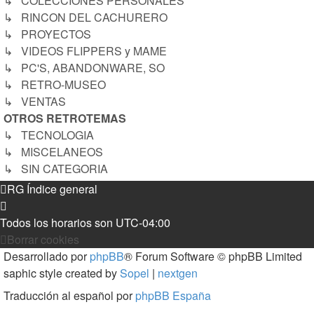
↳ COLECCIONES PERSONALES
↳ RINCON DEL CACHURERO
↳ PROYECTOS
↳ VIDEOS FLIPPERS y MAME
↳ PC'S, ABANDONWARE, SO
↳ RETRO-MUSEO
↳ VENTAS
OTROS RETROTEMAS
↳ TECNOLOGIA
↳ MISCELANEOS
↳ SIN CATEGORIA
RG
Índice general
Todos los horarios son
UTC-04:00
Borrar cookies
Desarrollado por
phpBB
® Forum Software © phpBB Limited
saphic style created by
Sopel
|
nextgen
Traducción al español por
phpBB España