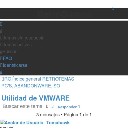
RetroGames
Buscar
Temas sin respuesta
Temas activos
Buscar
FAQ
Identificarse
Buscar
RG
Índice general
RETROTEMAS
PC'S, ABANDONWARE, SO
Utilidad de VMWARE
Buscar
Búsqueda avanzada
Responder
3 mensajes • Página
1
de
1
Tomahawk
novice