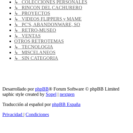
↳ COLECCIONES PERSONALES
↳ RINCON DEL CACHURERO
↳ PROYECTOS
↳ VIDEOS FLIPPERS y MAME
↳ PC'S, ABANDONWARE, SO
↳ RETRO-MUSEO
↳ VENTAS
OTROS RETROTEMAS
↳ TECNOLOGIA
↳ MISCELANEOS
↳ SIN CATEGORIA
RG
Índice general
Todos los horarios son
UTC-04:00
Borrar cookies
Desarrollado por
phpBB
® Forum Software © phpBB Limited
saphic style created by
Sopel
|
nextgen
Traducción al español por
phpBB España
Privacidad
|
Condiciones