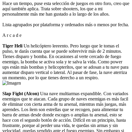
Hace un tiempo, puse esta selección de juegos en otro foro, creo que
aquí también aplica. Trata sobre shooters, los que a mi
personalmente más me han gustado a lo largo de los años.
Lista agrupados por plataforma y ordenados más o menos por fecha.
A r c a d e
Tiger Heli
Un helicóptero leeeento. Pero luego que le tomas el
pulso, te darás cuenta que se puede sobrevivir más de 2 minutos.
Tienes disparo y bomba. En ocasiones al verte cercado de fuego
enemigo, la bomba se activa sola y te salva la vida. Como power
ups están más bombas y helicopterítos, que se adosan a tu nave para
aumentar disparo vertical o lateral. Al pasar de fase, la nave aterriza
un momento, por lo que tienes derecho a un respiro.
Slap Fight (Alcon)
Una nave multiarmas expandible. Con variados
enemigos que te atacan. Cada grupo de naves enemigas es más facil
de eliminar con cierta arma de tu arsenal, mientras más juegas, más
aprendes. Los ítem son estrellas que se recogen, para alimentar tu
barra de armas desde donde escoges o amplias tu arsenal, esto se
hace con el segundo botón de acción. Difícil en un principio, hasta
frustrante, porque al perder una vida, te quedas sin armas y sin
velocidad, quedas vendido ante el fuego enemigo. Sin embargo si