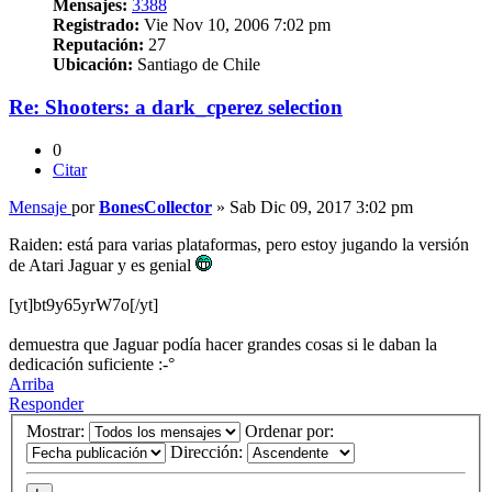
Mensajes:
3388
Registrado:
Vie Nov 10, 2006 7:02 pm
Reputación:
27
Ubicación:
Santiago de Chile
Re: Shooters: a dark_cperez selection
0
Citar
Mensaje
por
BonesCollector
»
Sab Dic 09, 2017 3:02 pm
Raiden: está para varias plataformas, pero estoy jugando la versión
de Atari Jaguar y es genial
[yt]bt9y65yrW7o[/yt]
demuestra que Jaguar podía hacer grandes cosas si le daban la
dedicación suficiente :-°
Arriba
Responder
Mostrar:
Ordenar por:
Dirección: