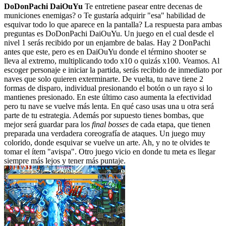
DoDonPachi DaiOuYu
Te entretiene pasear entre decenas de
municiones enemigas? o Te gustaría adquirir "esa" habilidad de
esquivar todo lo que aparece en la pantalla? La respuesta para ambas
preguntas es DoDonPachi DaiOuYu. Un juego en el cual desde el
nivel 1 serás recibido por un enjambre de balas. Hay 2 DonPachi
antes que este, pero es en DaiOuYu donde el término shooter se
lleva al extremo, multiplicando todo x10 o quizás x100. Veamos. Al
escoger personaje e iniciar la partida, serás recibido de inmediato por
naves que solo quieren exterminarte. De vuelta, tu nave tiene 2
formas de disparo, individual presionando el botón o un rayo si lo
mantienes presionado. En este último caso aumenta la efectividad
pero tu nave se vuelve más lenta. En qué caso usas una u otra será
parte de tu estrategia. Además por supuesto tienes bombas, que
mejor será guardar para los
final bosses
de cada etapa, que tienen
preparada una verdadera coreografía de ataques. Un juego muy
colorido, donde esquivar se vuelve un arte. Ah, y no te olvides te
tomar el ítem "avispa". Otro juego vicio en donde tu meta es llegar
siempre más lejos y tener más puntaje.