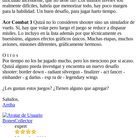
dificultad ascendente, que no tiene fin! Los últimos niveles son
realmente difíciles, habría que memorizar todo, hay poco margen
para la habilidad. Un buen desafío, para jugar harto tiempo.
Ace Combat 3
Quizá no lo consideren shooter sino un simulador de
vuelo. Sí, hay que volar pero luego el juego se reduce a disparar
misiles. Lo incluyo en la lista además por que técnicamente es
buenísimo, algunos efectos gráficos únicos. Muchas etapas, muchos
aviones, misiones diferentes, gráficamente hermoso.
O t r o s
Por tiempo no los he jugado mucho, pero los menciono por si acaso.
Quizá alguno pueda investigar y encuentra un nuevo desafío
shooter: border down - radiant silvergun - finalizer - act fancer -
einhander - g darius - esp ra de - legendary wings
¿Les gustan estos juegos? ¿Tienen alguno que agregar?
Saludos.
Arriba
BonesCollector
expert