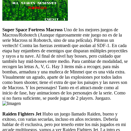
Super Space Fortress Macross
Uno de los mejores juegos de
Macross/Robotech (Aunque rigurosamente este juego no es de la
serie Macross ni Robotech, sino de una película). Piloteas un
veritech! Contra las fuerzas zentraedi que asolan al SDF-1. En cada
etapa hay enjambres de enemigos que disparan múltiples proyectiles
y rayos a tu nave. Al final de nivel hay bosses, pero cuidado que
también hay mid-bosses entre medio. Para cambiar de modalidad, se
recogen las letras A, V, G. Hay 3 items más a recoger, para más
bombas, armadura y una muñeca de Minmei que es una vida extra.
Visualmente un agrado, aparte de las explosiones por todos lados
como buen shooter, tiene el extra de que los paisajes y las naves son
de Macross. Y los personajes! Tanto en el attract-mode como al
inicio de fase, hay animaciones de los personajes de la serie. Como
si no fuera suficiente, se puede jugar de 2 players. Juegazo.
Raiden Fighters Jet
Hubo un juego llamado Raiden, bueno y
exitoso, con varias secuelas, incluso en años recientes. Debería
hablar de él exclusiva, pero por tenerlo entre los más jugados en mi
arcade multijuegos, vamos a ver Raiden Fighters Jet. La intro es