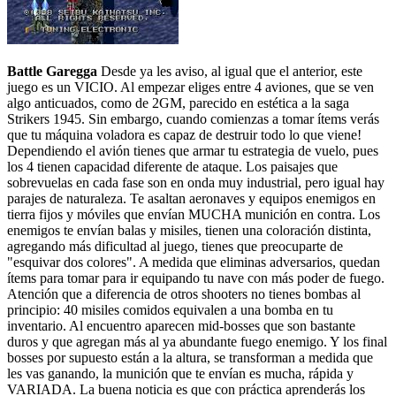
Battle Garegga
Desde ya les aviso, al igual que el anterior, este
juego es un VICIO. Al empezar eliges entre 4 aviones, que se ven
algo anticuados, como de 2GM, parecido en estética a la saga
Strikers 1945. Sin embargo, cuando comienzas a tomar ítems verás
que tu máquina voladora es capaz de destruir todo lo que viene!
Dependiendo el avión tienes que armar tu estrategia de vuelo, pues
los 4 tienen capacidad diferente de ataque. Los paisajes que
sobrevuelas en cada fase son en onda muy industrial, pero igual hay
parajes de naturaleza. Te asaltan aeronaves y equipos enemigos en
tierra fijos y móviles que envían MUCHA munición en contra. Los
enemigos te envían balas y misiles, tienen una coloración distinta,
agregando más dificultad al juego, tienes que preocuparte de
"esquivar dos colores". A medida que eliminas adversarios, quedan
ítems para tomar para ir equipando tu nave con más poder de fuego.
Atención que a diferencia de otros shooters no tienes bombas al
principio: 40 misiles comidos equivalen a una bomba en tu
inventario. Al encuentro aparecen mid-bosses que son bastante
duros y que agregan más al ya abundante fuego enemigo. Y los final
bosses por supuesto están a la altura, se transforman a medida que
les vas ganando, la munición que te envían es mucha, rápida y
VARIADA. La buena noticia es que con práctica aprenderás los