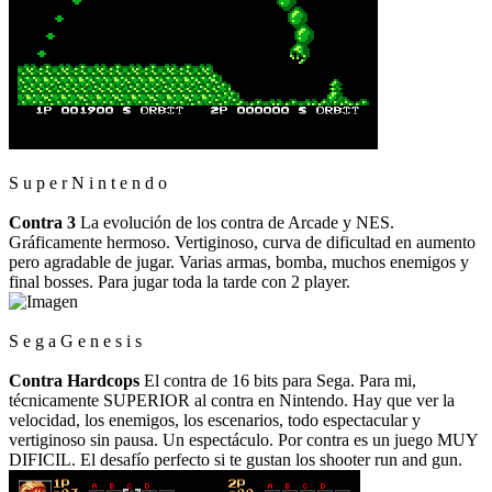
S u p e r N i n t e n d o
Contra 3
La evolución de los contra de Arcade y NES.
Gráficamente hermoso. Vertiginoso, curva de dificultad en aumento
pero agradable de jugar. Varias armas, bomba, muchos enemigos y
final bosses. Para jugar toda la tarde con 2 player.
S e g a G e n e s i s
Contra Hardcops
El contra de 16 bits para Sega. Para mi,
técnicamente SUPERIOR al contra en Nintendo. Hay que ver la
velocidad, los enemigos, los escenarios, todo espectacular y
vertiginoso sin pausa. Un espectáculo. Por contra es un juego MUY
DIFICIL. El desafío perfecto si te gustan los shooter run and gun.