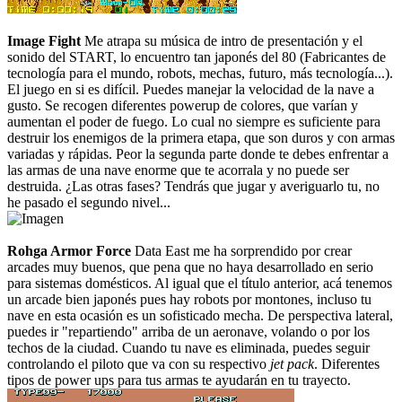
Image Fight
Me atrapa su música de intro de presentación y el
sonido del START, lo encuentro tan japonés del 80 (Fabricantes de
tecnología para el mundo, robots, mechas, futuro, más tecnología...).
El juego en si es difícil. Puedes manejar la velocidad de la nave a
gusto. Se recogen diferentes powerup de colores, que varían y
aumentan el poder de fuego. Lo cual no siempre es suficiente para
destruir los enemigos de la primera etapa, que son duros y con armas
variadas y rápidas. Peor la segunda parte donde te debes enfrentar a
las armas de una nave enorme que te acorrala y no puede ser
destruida. ¿Las otras fases? Tendrás que jugar y averiguarlo tu, no
he pasado el segundo nivel...
Rohga Armor Force
Data East me ha sorprendido por crear
arcades muy buenos, que pena que no haya desarrollado en serio
para sistemas domésticos. Al igual que el título anterior, acá tenemos
un arcade bien japonés pues hay robots por montones, incluso tu
nave en esta ocasión es un sofisticado mecha. De perspectiva lateral,
puedes ir "repartiendo" arriba de un aeronave, volando o por los
techos de la ciudad. Cuando tu nave es eliminada, puedes seguir
controlando el piloto que va con su respectivo
jet pack
. Diferentes
tipos de power ups para tus armas te ayudarán en tu trayecto.