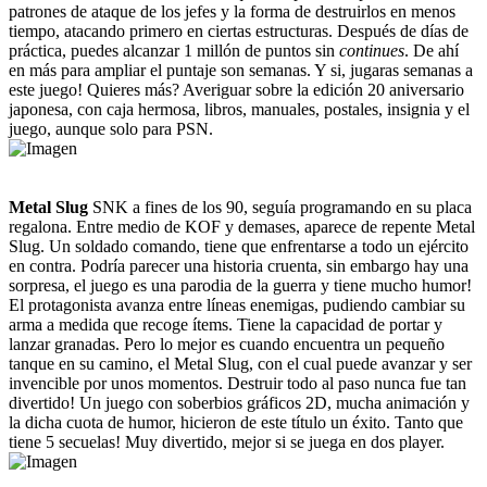
patrones de ataque de los jefes y la forma de destruirlos en menos
tiempo, atacando primero en ciertas estructuras. Después de días de
práctica, puedes alcanzar 1 millón de puntos sin
continues
. De ahí
en más para ampliar el puntaje son semanas. Y si, jugaras semanas a
este juego! Quieres más? Averiguar sobre la edición 20 aniversario
japonesa, con caja hermosa, libros, manuales, postales, insignia y el
juego, aunque solo para PSN.
Metal Slug
SNK a fines de los 90, seguía programando en su placa
regalona. Entre medio de KOF y demases, aparece de repente Metal
Slug. Un soldado comando, tiene que enfrentarse a todo un ejército
en contra. Podría parecer una historia cruenta, sin embargo hay una
sorpresa, el juego es una parodia de la guerra y tiene mucho humor!
El protagonista avanza entre líneas enemigas, pudiendo cambiar su
arma a medida que recoge ítems. Tiene la capacidad de portar y
lanzar granadas. Pero lo mejor es cuando encuentra un pequeño
tanque en su camino, el Metal Slug, con el cual puede avanzar y ser
invencible por unos momentos. Destruir todo al paso nunca fue tan
divertido! Un juego con soberbios gráficos 2D, mucha animación y
la dicha cuota de humor, hicieron de este título un éxito. Tanto que
tiene 5 secuelas! Muy divertido, mejor si se juega en dos player.