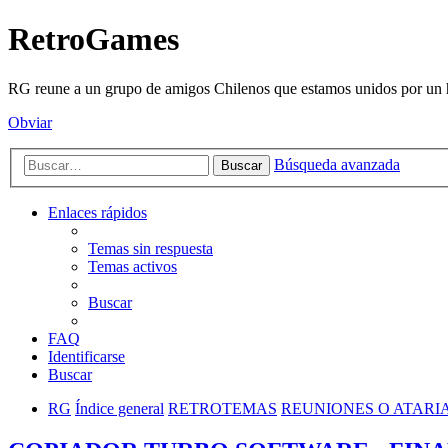
RetroGames
RG reune a un grupo de amigos Chilenos que estamos unidos por un h
Obviar
Búsqueda avanzada
Buscar
Enlaces rápidos
Temas sin respuesta
Temas activos
Buscar
FAQ
Identificarse
Buscar
RG
Índice general
RETROTEMAS
REUNIONES O ATARI