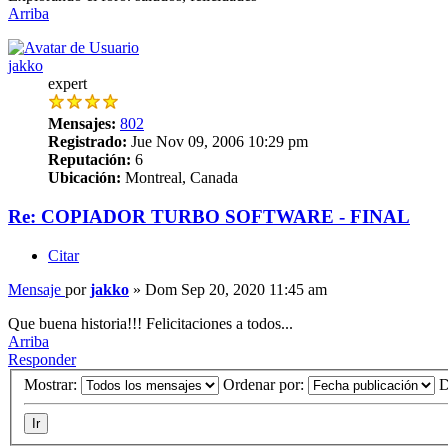
Arriba
jakko
expert
Mensajes:
802
Registrado:
Jue Nov 09, 2006 10:29 pm
Reputación:
6
Ubicación:
Montreal, Canada
Re: COPIADOR TURBO SOFTWARE - FINAL
Citar
Mensaje
por
jakko
»
Dom Sep 20, 2020 11:45 am
Que buena historia!!! Felicitaciones a todos...
Arriba
Responder
Mostrar:
Ordenar por:
D