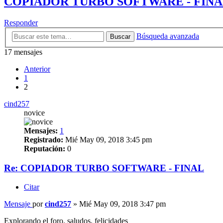
COPIADOR TURBO SOFTWARE - FIN
Responder
Búsqueda avanzada
Buscar
17 mensajes
Anterior
1
2
cind257
novice
Mensajes:
1
Registrado:
Mié May 09, 2018 3:45 pm
Reputación:
0
Re: COPIADOR TURBO SOFTWARE - FINAL
Citar
Mensaje
por
cind257
»
Mié May 09, 2018 3:47 pm
Explorando el foro. saludos, felicidades