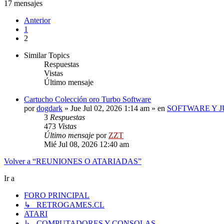
17 mensajes
Anterior
1
2
Similar Topics
Respuestas
Vistas
Último mensaje
Cartucho Colección oro Turbo Software
por
dogdark
»
Jue Jul 02, 2026 1:14 am
» en
SOFTWARE Y J
3
Respuestas
473
Vistas
Último mensaje
por
ZZT
Mié Jul 08, 2026 12:40 am
Volver a “REUNIONES O ATARIADAS”
Ir a
FORO PRINCIPAL
↳ RETROGAMES.CL
ATARI
↳ COMPUTADORES Y CONSOLAS