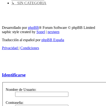
↳ SIN CATEGORIA
RG
Índice general
Todos los horarios son
UTC-04:00
Borrar cookies
Desarrollado por
phpBB
® Forum Software © phpBB Limited
saphic style created by
Sopel
|
nextgen
Traducción al español por
phpBB España
Privacidad
|
Condiciones
Identificarse
Nombre de Usuario:
Contraseña: