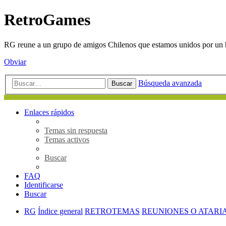
RetroGames
RG reune a un grupo de amigos Chilenos que estamos unidos por un h
Obviar
Búsqueda avanzada
Buscar
Enlaces rápidos
Temas sin respuesta
Temas activos
Buscar
FAQ
Identificarse
Buscar
RG
Índice general
RETROTEMAS
REUNIONES O ATARI