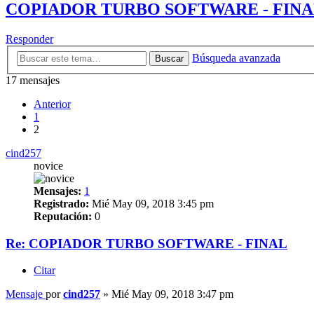
COPIADOR TURBO SOFTWARE - FIN
Responder
Búsqueda avanzada
Buscar
17 mensajes
Anterior
1
2
cind257
novice
Mensajes:
1
Registrado:
Mié May 09, 2018 3:45 pm
Reputación:
0
Re: COPIADOR TURBO SOFTWARE - FINAL
Citar
Mensaje
por
cind257
»
Mié May 09, 2018 3:47 pm