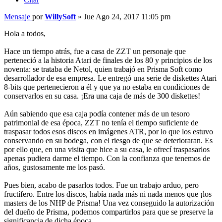
Mensaje
por
WillySoft
»
Jue Ago 24, 2017 11:05 pm
Hola a todos,
Hace un tiempo atrás, fue a casa de ZZT un personaje que
perteneció a la historia Atari de finales de los 80 y principios de los
noventa: se trataba de Netol, quien trabajó en Prisma Soft como
desarrollador de esa empresa. Le entregó una serie de diskettes Atari
8-bits que pertenecieron a él y que ya no estaba en condiciones de
conservarlos en su casa. ¡Era una caja de más de 300 diskettes!
Aún sabiendo que esa caja podía contener más de un tesoro
patrimonial de esa época, ZZT no tenía el tiempo suficiente de
traspasar todos esos discos en imágenes ATR, por lo que los estuvo
conservando en su bodega, con el riesgo de que se deterioraran. Es
por ello que, en una visita que hice a su casa, le ofrecí traspasarlos
apenas pudiera darme el tiempo. Con la confianza que tenemos de
años, gustosamente me los pasó.
Pues bien, acabo de pasarlos todos. Fue un trabajo arduo, pero
fructífero. Entre los discos, había nada más ni nada menos que ¡los
masters de los NHP de Prisma! Una vez conseguido la autorización
del dueño de Prisma, podemos compartirlos para que se preserve la
significancia de dicha época.