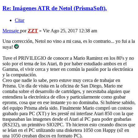
Re: Imágenes ATR de Netol (PrismaSoft).
Citar
Mensaje
por
ZZT
»
Vie Ago 25, 2017 12:38 am
Una corrección, Netol no vino a mi casa, es lo contrario... yo fui a la
suya!
Tuve el PRIVILEGIO de conocer a Mario Ramirez en los 80's y no
solo por el tema de los Atari, tb por haber estudiado ambos en el
Gamma, el vivir cerca y tener en común la pasión por la electrónica
y la computación.
Creo que nadie lo sabe, pero estuve muy cerca de trabajar en
Prisma. Un día de visita en la oficina de San Diego, Mario me
contaba sobre el desarrollo de cartridges, y necesitaba alguien que
entendiera la electrónica de ellos y particularmente como grabar
eproms, cosa que en ese instante yo no dominaba. Si hubiese sabido,
del equipo Prisma abría sido. Finalmente Mario compró un costoso
grabado para PC (XT) y les presté mi interfase Atari 850 con la que
traspasaban las imagenes desde el Atari al PC para poder grabarlas
(RS232), un primitivo SIO2PC. Tb hicieron esto creando discos que
se leían en el PC utilizando una disketera 1050 con Happy (sí! en
una 1050 creaban discos en formato PC).