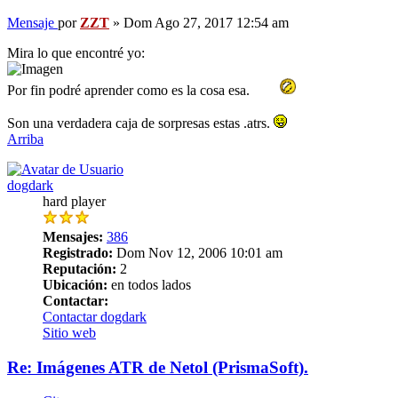
Mensaje
por
ZZT
»
Dom Ago 27, 2017 12:54 am
Mira lo que encontré yo:
Por fin podré aprender como es la cosa esa.
Son una verdadera caja de sorpresas estas .atrs.
Arriba
dogdark
hard player
Mensajes:
386
Registrado:
Dom Nov 12, 2006 10:01 am
Reputación:
2
Ubicación:
en todos lados
Contactar:
Contactar dogdark
Sitio web
Re: Imágenes ATR de Netol (PrismaSoft).