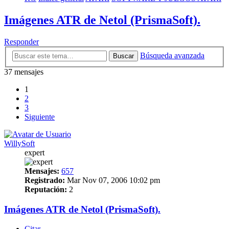
Imágenes ATR de Netol (PrismaSoft).
Responder
Búsqueda avanzada
Buscar
37 mensajes
1
2
3
Siguiente
WillySoft
expert
Mensajes:
657
Registrado:
Mar Nov 07, 2006 10:02 pm
Reputación:
2
Imágenes ATR de Netol (PrismaSoft).
Citar