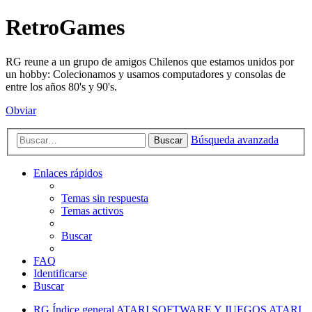
RetroGames
RG reune a un grupo de amigos Chilenos que estamos unidos por
un hobby: Colecionamos y usamos computadores y consolas de
entre los años 80's y 90's.
Obviar
Búsqueda avanzada
Buscar
Enlaces rápidos
Temas sin respuesta
Temas activos
Buscar
FAQ
Identificarse
Buscar
RG
Índice general
ATARI
SOFTWARE Y JUEGOS ATARI