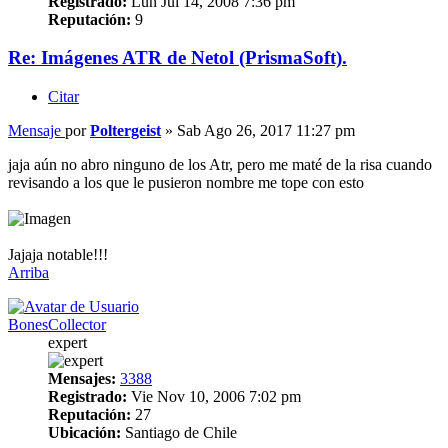
Registrado:
Lun Jul 14, 2008 7:36 pm
Reputación:
9
Re: Imágenes ATR de Netol (PrismaSoft).
Citar
Mensaje
por
Poltergeist
»
Sab Ago 26, 2017 11:27 pm
jaja aún no abro ninguno de los Atr, pero me maté de la risa cuando
revisando a los que le pusieron nombre me tope con esto
Jajaja notable!!!
Arriba
BonesCollector
expert
Mensajes:
3388
Registrado:
Vie Nov 10, 2006 7:02 pm
Reputación:
27
Ubicación:
Santiago de Chile