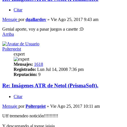
Citar
Mensaje
por
dgallardov
»
Vie Ago 25, 2017 9:43 am
Genial aporte, voy a pasar juegos a casette :D
Arriba
Poltergeist
expert
Mensajes:
1618
Registrado:
Lun Jul 14, 2008 7:36 pm
Reputación:
9
Re: Imágenes ATR de Netol (PrismaSoft).
Citar
Mensaje
por
Poltergeist
»
Vie Ago 25, 2017 10:11 am
Uff tremendeo notición!!!!!!!!!!
Y descargando al toque jajaja