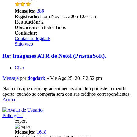
Mensajes:
386
Registrado:
Dom Nov 12, 2006 10:01 am
Reputación:
2
Ubicación:
en todos lados
Contactar:
Contactar dogdark
Sitio web
Re: Imágenes ATR de Netol (PrismaSoft).
Citar
Mensaje
por
dogdark
»
Vie Ago 25, 2017 2:52 pm
Nada mas que decir, agradecimientos a millón por este tremendo
aporte. cuando se comparta será con sus créditos correspondientes.
Arriba
Poltergeist
expert
Mensajes:
1618