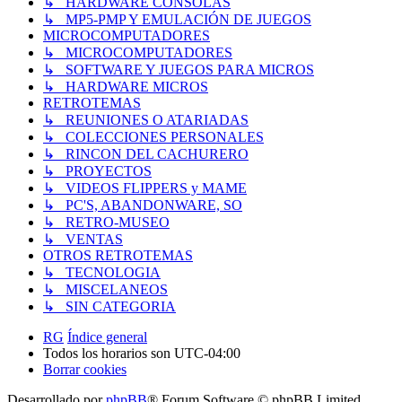
↳ HARDWARE CONSOLAS
↳ MP5-PMP Y EMULACIÓN DE JUEGOS
MICROCOMPUTADORES
↳ MICROCOMPUTADORES
↳ SOFTWARE Y JUEGOS PARA MICROS
↳ HARDWARE MICROS
RETROTEMAS
↳ REUNIONES O ATARIADAS
↳ COLECCIONES PERSONALES
↳ RINCON DEL CACHURERO
↳ PROYECTOS
↳ VIDEOS FLIPPERS y MAME
↳ PC'S, ABANDONWARE, SO
↳ RETRO-MUSEO
↳ VENTAS
OTROS RETROTEMAS
↳ TECNOLOGIA
↳ MISCELANEOS
↳ SIN CATEGORIA
RG
Índice general
Todos los horarios son
UTC-04:00
Borrar cookies
Desarrollado por
phpBB
® Forum Software © phpBB Limited