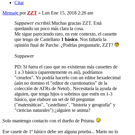
Citar
Mensaje
por
ZZT
»
Lun Ene 15, 2018 2:26 am
Suppawer escribió:
Muchas gracias ZZT. Está
quedando un poco más clara la cosa.
Me sigue pareciendo raro, en este contexto, el cassette
que tengo de Castellano
1 básico
. Nos faltaría la
opinión final de Parche. ¿Podrías preguntarle, ZZT?
Suppawer
PD: Si fuera el caso que no existieran más cassettes de
1 a 3 básico (aparentemente es así), podríamos
"crearlos". Yo podría hacerlo con un editor hexadecimal
(aún no domino el "editor de cuestionarios" de la
colección de ATRs de Netol) . Necesitaría la ayuda de
alguien, que tenga hijos o sobrinos que estén en 1-3
básico, que elabore un set de 60 preguntas
("matemáticas", "castellano", "historia y geografía" y
"ciencias naturales") ¿alguien se anima?
Solo mantengo contacto con el dueño de Prisma.
Ese casete de 1º básico debe ser alguna prueba... Mario no lo