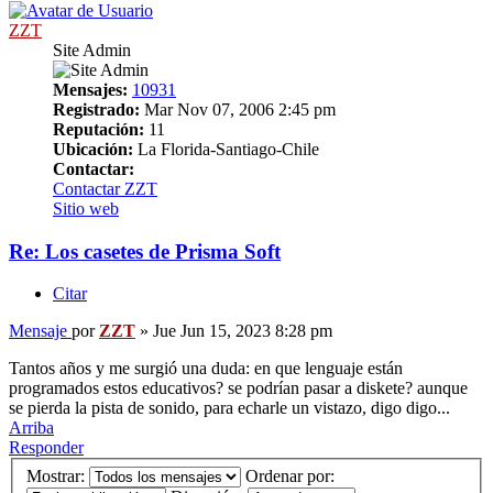
ZZT
Site Admin
Mensajes:
10931
Registrado:
Mar Nov 07, 2006 2:45 pm
Reputación:
11
Ubicación:
La Florida-Santiago-Chile
Contactar:
Contactar ZZT
Sitio web
Re: Los casetes de Prisma Soft
Citar
Mensaje
por
ZZT
»
Jue Jun 15, 2023 8:28 pm
Tantos años y me surgió una duda: en que lenguaje están
programados estos educativos? se podrían pasar a diskete? aunque
se pierda la pista de sonido, para echarle un vistazo, digo digo...
Arriba
Responder
Mostrar:
Ordenar por: