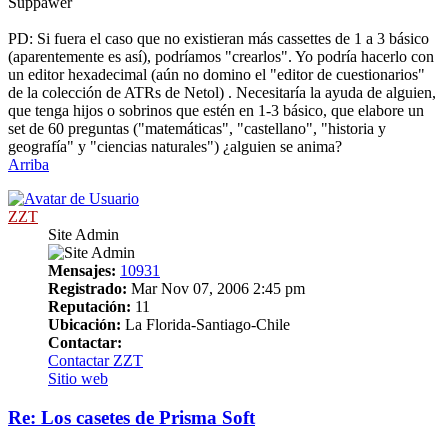
Suppawer
PD: Si fuera el caso que no existieran más cassettes de 1 a 3 básico
(aparentemente es así), podríamos "crearlos". Yo podría hacerlo con
un editor hexadecimal (aún no domino el "editor de cuestionarios"
de la colección de ATRs de Netol) . Necesitaría la ayuda de alguien,
que tenga hijos o sobrinos que estén en 1-3 básico, que elabore un
set de 60 preguntas ("matemáticas", "castellano", "historia y
geografía" y "ciencias naturales") ¿alguien se anima?
Arriba
ZZT
Site Admin
Mensajes:
10931
Registrado:
Mar Nov 07, 2006 2:45 pm
Reputación:
11
Ubicación:
La Florida-Santiago-Chile
Contactar:
Contactar ZZT
Sitio web
Re: Los casetes de Prisma Soft