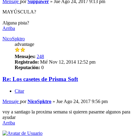
Mensaje
por
Suppawer
»
Jue Ago 24, 2017 9:13 pm
MAYÚSCULA?
Alguna pista?
Arriba
NicoSpktro
advantage
Mensajes:
248
Registrado:
Mié Nov 12, 2014 12:52 pm
Reputación:
0
Re: Los casetes de Prisma Soft
Citar
Mensaje
por
NicoSpktro
»
Jue Ago 24, 2017 9:56 pm
voy a santiago la proxima semana si quieren pasarme algunos para
ayudar
Arriba