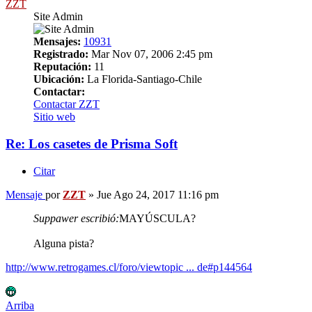
ZZT
Site Admin
Mensajes:
10931
Registrado:
Mar Nov 07, 2006 2:45 pm
Reputación:
11
Ubicación:
La Florida-Santiago-Chile
Contactar:
Contactar ZZT
Sitio web
Re: Los casetes de Prisma Soft
Citar
Mensaje
por
ZZT
»
Jue Ago 24, 2017 11:16 pm
Suppawer escribió:
MAYÚSCULA?
Alguna pista?
http://www.retrogames.cl/foro/viewtopic ... de#p144564
Arriba