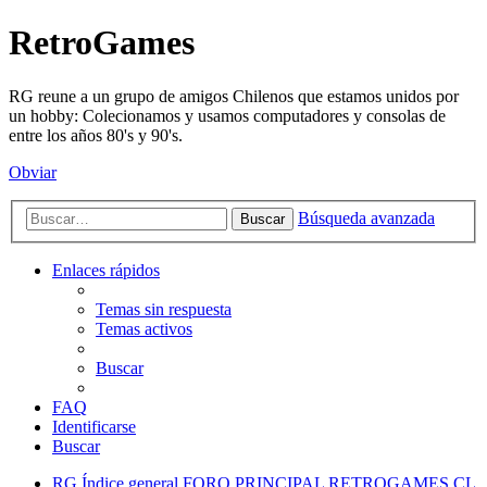
RetroGames
RG reune a un grupo de amigos Chilenos que estamos unidos por
un hobby: Colecionamos y usamos computadores y consolas de
entre los años 80's y 90's.
Obviar
Búsqueda avanzada
Buscar
Enlaces rápidos
Temas sin respuesta
Temas activos
Buscar
FAQ
Identificarse
Buscar
RG
Índice general
FORO PRINCIPAL
RETROGAMES.CL