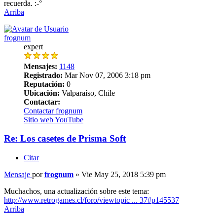
recuerda. :-°
Arriba
frognum
expert
Mensajes:
1148
Registrado:
Mar Nov 07, 2006 3:18 pm
Reputación:
0
Ubicación:
Valparaíso, Chile
Contactar:
Contactar frognum
Sitio web
YouTube
Re: Los casetes de Prisma Soft
Citar
Mensaje
por
frognum
»
Vie May 25, 2018 5:39 pm
Muchachos, una actualización sobre este tema:
http://www.retrogames.cl/foro/viewtopic ... 37#p145537
Arriba