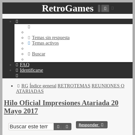
RetroGames
Buscar
Temas sin respuesta
Temas activos
Buscar
FAQ
Identificarse
Buscar
RG
Índice general
RETROTEMAS
REUNIONES O
ATARIADAS
Hilo Oficial Impresiones Atariada 20
Mayo 2017
Responder
Buscar
Búsqueda avanzada