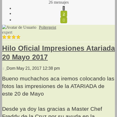
26 mensajes
1
2
Siguiente
Poltergeist
expert
Hilo Oficial Impresiones Atariada
20 Mayo 2017
Mensaje
Dom May 21, 2017 12:38 pm
Bueno muchachos aca iremos colocando las
fotos las impresiones de la ATARIADA de
este 20 de Mayo
Desde ya doy las gracias a Master Chef
Freddy de la Cruz por su ayuda en la