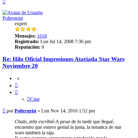
Arriba
Poltergeist
expert
Mensajes:
1618
Registrado:
Lun Jul 14, 2008 7:36 pm
Reputación:
9
Re: Hilo Oficial Impresiones Atariada Star Wars
Noviembre 20
0
Citar
Citar
Mensaje
por
Poltergeist
»
Lun Nov 14, 2016 1:52 pm
Chalo_mhz escribió:
A pesar de lo tarde que llegué,
encuentro que estuvo genial la junta, la tematica de star
wars tambien la raja.