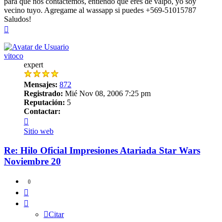
para que nos contactemos, entiendo que eres de valpo, yo soy
vecino tuyo. Agregame al wassapp si puedes +569-51015787
Saludos!
Arriba
vitoco
expert
Mensajes:
872
Registrado:
Mié Nov 08, 2006 7:25 pm
Reputación:
5
Contactar:
Contactar
vitoco
Sitio web
Re: Hilo Oficial Impresiones Atariada Star Wars
Noviembre 20
0
Citar
Citar