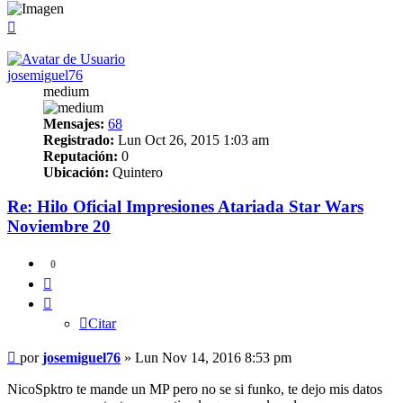
Arriba
josemiguel76
medium
Mensajes:
68
Registrado:
Lun Oct 26, 2015 1:03 am
Reputación:
0
Ubicación:
Quintero
Re: Hilo Oficial Impresiones Atariada Star Wars
Noviembre 20
0
Citar
Citar
Mensaje
por
josemiguel76
»
Lun Nov 14, 2016 8:53 pm
NicoSpktro te mande un MP pero no se si funko, te dejo mis datos