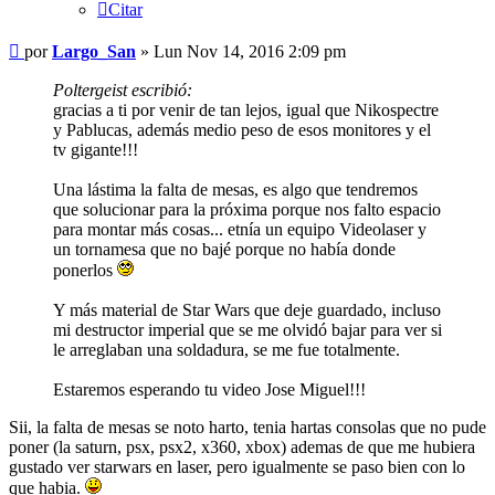
Citar
Mensaje
por
Largo_San
»
Lun Nov 14, 2016 2:09 pm
Poltergeist escribió:
gracias a ti por venir de tan lejos, igual que Nikospectre
y Pablucas, además medio peso de esos monitores y el
tv gigante!!!
Una lástima la falta de mesas, es algo que tendremos
que solucionar para la próxima porque nos falto espacio
para montar más cosas... etnía un equipo Videolaser y
un tornamesa que no bajé porque no había donde
ponerlos
Y más material de Star Wars que deje guardado, incluso
mi destructor imperial que se me olvidó bajar para ver si
le arreglaban una soldadura, se me fue totalmente.
Estaremos esperando tu video Jose Miguel!!!
Sii, la falta de mesas se noto harto, tenia hartas consolas que no pude
poner (la saturn, psx, psx2, x360, xbox) ademas de que me hubiera
gustado ver starwars en laser, pero igualmente se paso bien con lo
que habia.