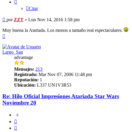
Citar
Mensaje
por
ZZT
»
Lun Nov 14, 2016 1:58 pm
Muy buena la Atariada. Los monos a tamaño real espectaculares.
Arriba
Largo_San
advantage
Mensajes:
213
Registrado:
Mar Nov 07, 2006 11:48 pm
Reputación:
1
Ubicación:
L337 UN1V3R53
Re: Hilo Oficial Impresiones Atariada Star Wars
Noviembre 20
0
Citar