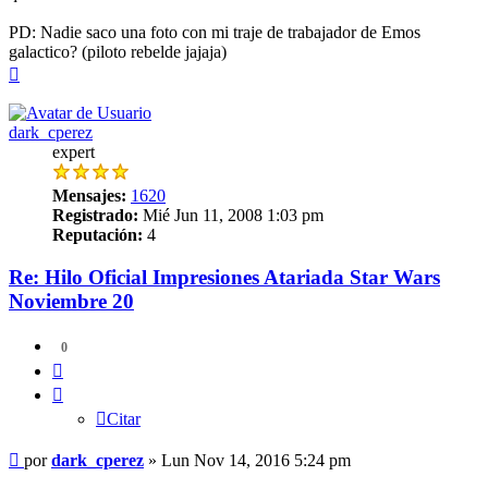
PD: Nadie saco una foto con mi traje de trabajador de Emos
galactico? (piloto rebelde jajaja)
Arriba
dark_cperez
expert
Mensajes:
1620
Registrado:
Mié Jun 11, 2008 1:03 pm
Reputación:
4
Re: Hilo Oficial Impresiones Atariada Star Wars
Noviembre 20
0
Citar
Citar
Mensaje
por
dark_cperez
»
Lun Nov 14, 2016 5:24 pm