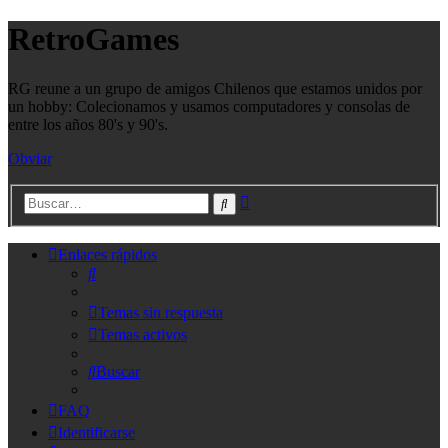
RetroGames
RG reune a un grupo de amigos Chilenos que estamos unidos por
un hobby: Colecionamos y usamos computadores y consolas de
entre los años 80's y 90's.
Obviar
Búsqueda
Buscar
avanzada
Enlaces rápidos
Buscar
Temas sin respuesta
Temas activos
Buscar
FAQ
Identificarse