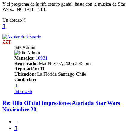
Y el programa de la rifa estuvo genial, hasta con la música de Star
Wars... NOTABLE!!!!!
Un abrazo!!!
Arriba
ZZT
Site Admin
Mensajes:
10931
Registrado:
Mar Nov 07, 2006 2:45 pm
Reputación:
11
Ubicación:
La Florida-Santiago-Chile
Contactar:
Contactar
ZZT
Sitio web
Re: Hilo Oficial Impresiones Atariada Star Wars
Noviembre 20
0
Citar