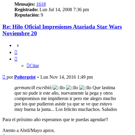
Mensajes:
1618
Registrado:
Lun Jul 14, 2008 7:36 pm
Reputación:
9
Re: Hilo Oficial Impresiones Atariada Star Wars
Noviembre 20
0
Citar
Citar
Mensaje
por
Poltergeist
»
Lun Nov 14, 2016 1:49 pm
germancill escribió:
Que lastima
que no pude ir este año, nuevamente la pega y otros
compromisos me impidieron ir pero me alegro mucho
por los que pudieron asistir ya que se ve que estuvo
muy buena la junta... Los felicito muchachos. Saludos
Para el próximo año esperamos que te puedas agendar!!
Atento a Abril/Mayo aprox.