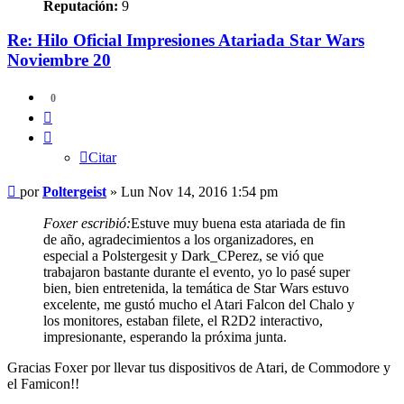
Reputación:
9
Re: Hilo Oficial Impresiones Atariada Star Wars
Noviembre 20
0
Citar
Citar
Mensaje
por
Poltergeist
»
Lun Nov 14, 2016 1:54 pm
Foxer escribió:
Estuve muy buena esta atariada de fin
de año, agradecimientos a los organizadores, en
especial a Polstergesit y Dark_CPerez, se vió que
trabajaron bastante durante el evento, yo lo pasé super
bien, bien entretenida, la temática de Star Wars estuvo
excelente, me gustó mucho el Atari Falcon del Chalo y
los monitores, estaban filete, el R2D2 interactivo,
impresionante, esperando la próxima junta.
Gracias Foxer por llevar tus dispositivos de Atari, de Commodore y
el Famicon!!