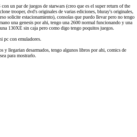
on un par de juegos de starwars (creo que es el super return of the
lone trooper, dvd's originales de varias ediciones, bluray's originales,
r eso solicite estacionamiento), consolas que puedo llevar pero no tengo
a mano una genesis por ahi, tengo una 2600 normal funcionando y una
y una 130XE sin caja pero como digo tengo poquitos juegos.
ini pc con emuladores.
ios y llegarian desarmados, tengo algunos libros por ahi, comics de
sea para mostrarlo.