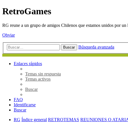
RetroGames
RG reune a un grupo de amigos Chilenos que estamos unidos por un h
Obviar
Búsqueda avanzada
Buscar
Enlaces rápidos
Temas sin respuesta
Temas activos
Buscar
FAQ
Identificarse
Buscar
RG
Índice general
RETROTEMAS
REUNIONES O ATARI