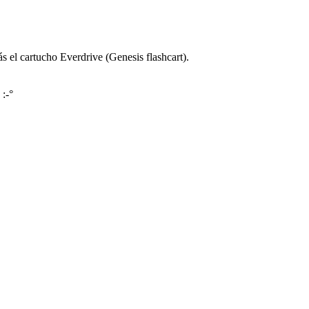
el cartucho Everdrive (Genesis flashcart).
 :-°