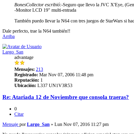
BonesCollector escribió:
-Seguro que llevo la JVC X'Eye, (Gene
-Monitor LCD 19" multi-entrada
También puedo llevar la N64 con tres juegos de StarWars si hace
Dale perfecto, trae la N64 también!!
Arriba
Largo_San
advantage
Mensajes:
213
Registrado:
Mar Nov 07, 2006 11:48 pm
Reputación:
1
Ubicación:
L337 UN1V3R53
Re: Atariada 12 de Noviembre que consola traeras?
0
Citar
Mensaje
por
Largo_San
»
Lun Nov 07, 2016 11:27 pm