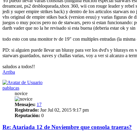
Yo puedo llevar varias consolas (ninguna edicion especial starwars eso
dreamcast, ps2 desbloqueada,xbox 360, wii con rouge leader y rebel s
jedi y super empire strikes back) y dentro de los articulos starwars no 
vhs original de empire stikes back (version eeuu) y varias figuras de d
juegos o muy pocos pero no de starwars, pero si estan funcionando: 
darth vader que no la he revisado si esta buena (deberia estar ok y 
todo esto con una monitor tv de 19" con multiples entradas (la misma 
PD: si alguien puede llevar un bluray para ver los dvd's y blurays en v
starwars guardados, naves y challas varias, voy a ver si alcanzo a ter
saludos a todos!!
Arriba
pablucas
novice
Mensajes:
17
Registrado:
Jue Jul 02, 2015 9:17 pm
Reputación:
0
Re: Atariada 12 de Noviembre que consola traeras?