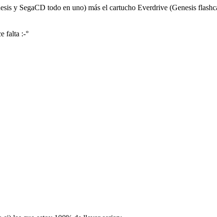
sis y SegaCD todo en uno) más el cartucho Everdrive (Genesis flashca
 falta :-°