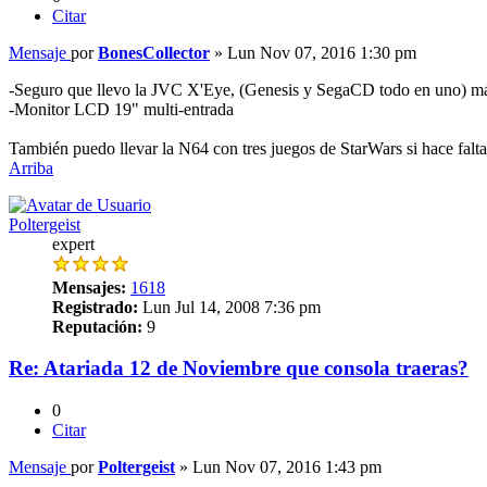
Citar
Mensaje
por
BonesCollector
»
Lun Nov 07, 2016 1:30 pm
-Seguro que llevo la JVC X'Eye, (Genesis y SegaCD todo en uno) más 
-Monitor LCD 19" multi-entrada
También puedo llevar la N64 con tres juegos de StarWars si hace falta
Arriba
Poltergeist
expert
Mensajes:
1618
Registrado:
Lun Jul 14, 2008 7:36 pm
Reputación:
9
Re: Atariada 12 de Noviembre que consola traeras?
0
Citar
Mensaje
por
Poltergeist
»
Lun Nov 07, 2016 1:43 pm