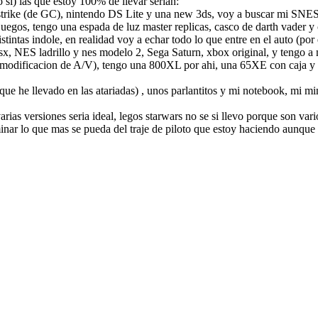
 si) las que estoy 100% de llevar serian:
trike (de GC), nintendo DS Lite y una new 3ds, voy a buscar mi SNES c
juegos, tengo una espada de luz master replicas, casco de darth vader y c
istintas indole, en realidad voy a echar todo lo que entre en el auto (po
psx, NES ladrillo y nes modelo 2, Sega Saturn, xbox original, y tengo 
sin modificacion de A/V), tengo una 800XL por ahi, una 65XE con caja 
que he llevado en las atariadas) , unos parlantitos y mi notebook, mi m
arias versiones seria ideal, legos starwars no se si llevo porque son var
minar lo que mas se pueda del traje de piloto que estoy haciendo aunque 