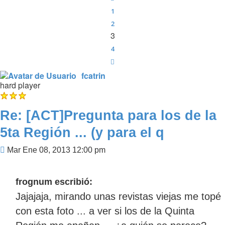
1
2
3
4
Siguiente
fcatrin
hard player
Re: [ACT]Pregunta para los de la
5ta Región ... (y para el q
Mensaje
Mar Ene 08, 2013 12:00 pm
frognum escribió:
Jajajaja, mirando unas revistas viejas me topé
con esta foto ... a ver si los de la Quinta