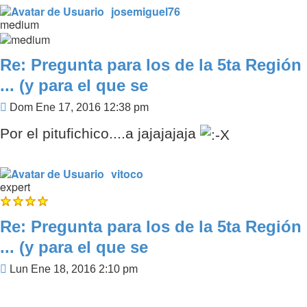
josemiguel76
medium
Re: Pregunta para los de la 5ta Región
... (y para el que se
Mensaje
Dom Ene 17, 2016 12:38 pm
Por el pitufichico....a jajajajaja
vitoco
expert
Re: Pregunta para los de la 5ta Región
... (y para el que se
Mensaje
Lun Ene 18, 2016 2:10 pm