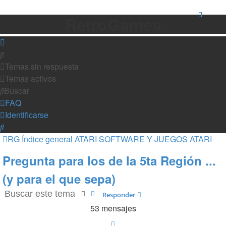
RetroGames
Buscar
Temas sin respuesta
Temas activos
Buscar
FAQ
Identificarse
Buscar
RG
Índice general
ATARI
SOFTWARE Y JUEGOS ATARI
Pregunta para los de la 5ta Región ...
(y para el que sepa)
Buscar
Búsqueda avanzada
Responder
53 mensajes
Anterior