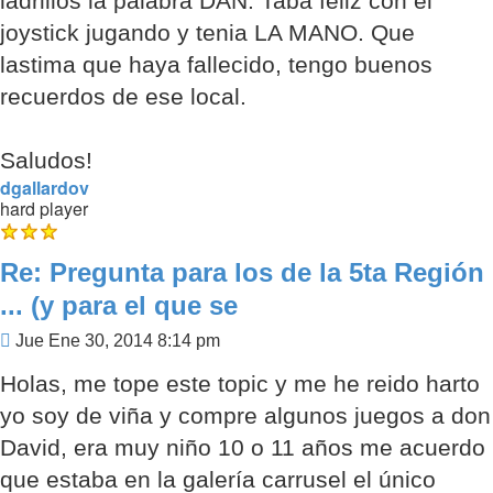
ladrillos la palabra DAN. Taba feliz con el
joystick jugando y tenia LA MANO. Que
lastima que haya fallecido, tengo buenos
recuerdos de ese local.
Saludos!
dgallardov
hard player
Re: Pregunta para los de la 5ta Región
... (y para el que se
Mensaje
Jue Ene 30, 2014 8:14 pm
Holas, me tope este topic y me he reido harto
yo soy de viña y compre algunos juegos a don
David, era muy niño 10 o 11 años me acuerdo
que estaba en la galería carrusel el único