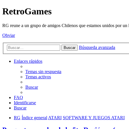
RetroGames
RG reune a un grupo de amigos Chilenos que estamos unidos por un h
Obviar
Búsqueda avanzada
Buscar
Enlaces rápidos
Temas sin respuesta
Temas activos
Buscar
FAQ
Identificarse
Buscar
RG
Índice general
ATARI
SOFTWARE Y JUEGOS ATARI