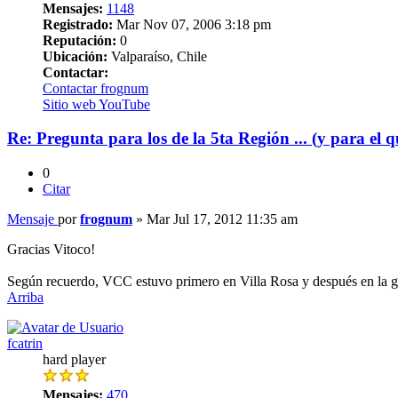
Mensajes:
1148
Registrado:
Mar Nov 07, 2006 3:18 pm
Reputación:
0
Ubicación:
Valparaíso, Chile
Contactar:
Contactar frognum
Sitio web
YouTube
Re: Pregunta para los de la 5ta Región ... (y para el q
0
Citar
Mensaje
por
frognum
»
Mar Jul 17, 2012 11:35 am
Gracias Vitoco!
Según recuerdo, VCC estuvo primero en Villa Rosa y después en la gal
Arriba
fcatrin
hard player
Mensajes:
470