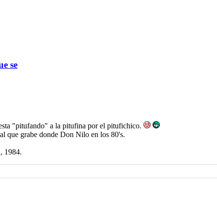
ue se
ta "pitufando" a la pitufina por el pitufichico.
nal que grabe donde Don Nilo en los 80's.
n, 1984.