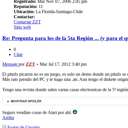
Registrado:
Mar Nov 07, 2006 2:45 pm
Reputación:
11
Ubicación:
La Florida-Santiago-Chile
Contactar:
Contactar ZZT
Sitio web
Re: Pregunta para los de la 5ta Región ... (y para el q
0
Citar
Mensaje
por
ZZT
»
Mar Jul 17, 2012 3:40 pm
El pitufo picaron no es un juego, es solo un demo donde un pitufo se es
Más rato prendo del PC y te hago una .atr. Aun tengo el diskete origi
Tengo una revista donde salen varias casas electronicas de la 5ª regió
► MOSTRAR SPOILER
Seguro vendían cosas de Atari por ahí.
Arriba