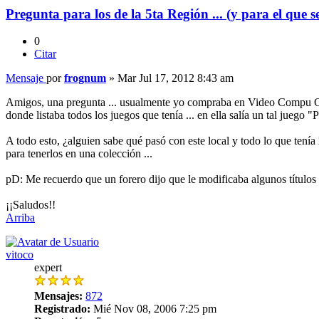
Pregunta para los de la 5ta Región ... (y para el que s
0
Citar
Mensaje
por
frognum
»
Mar Jul 17, 2012 8:43 am
Amigos, una pregunta ... usualmente yo compraba en Video Compu Club 
donde listaba todos los juegos que tenía ... en ella salía un tal juego
A todo esto, ¿alguien sabe qué pasó con este local y todo lo que tenía
para tenerlos en una colección ...
pD: Me recuerdo que un forero dijo que le modificaba algunos título
¡¡Saludos!!
Arriba
vitoco
expert
Mensajes:
872
Registrado:
Mié Nov 08, 2006 7:25 pm