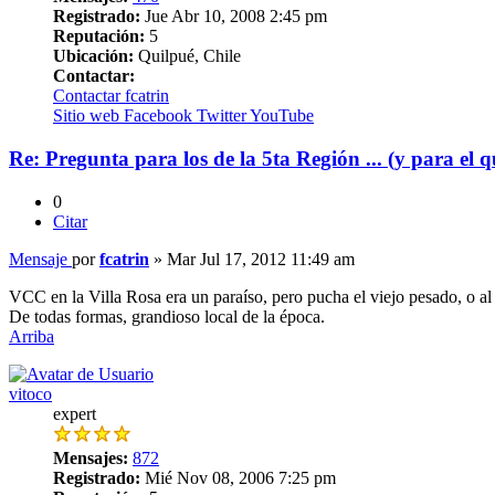
Registrado:
Jue Abr 10, 2008 2:45 pm
Reputación:
5
Ubicación:
Quilpué, Chile
Contactar:
Contactar fcatrin
Sitio web
Facebook
Twitter
YouTube
Re: Pregunta para los de la 5ta Región ... (y para el q
0
Citar
Mensaje
por
fcatrin
»
Mar Jul 17, 2012 11:49 am
VCC en la Villa Rosa era un paraíso, pero pucha el viejo pesado, o a
De todas formas, grandioso local de la época.
Arriba
vitoco
expert
Mensajes:
872
Registrado:
Mié Nov 08, 2006 7:25 pm