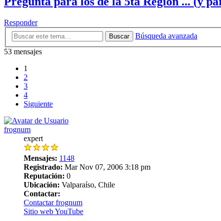
Pregunta para los de la 5ta Región ... (y pa
Responder
Búsqueda avanzada
Buscar
53 mensajes
1
2
3
4
Siguiente
frognum
expert
Mensajes:
1148
Registrado:
Mar Nov 07, 2006 3:18 pm
Reputación:
0
Ubicación:
Valparaíso, Chile
Contactar:
Contactar frognum
Sitio web
YouTube