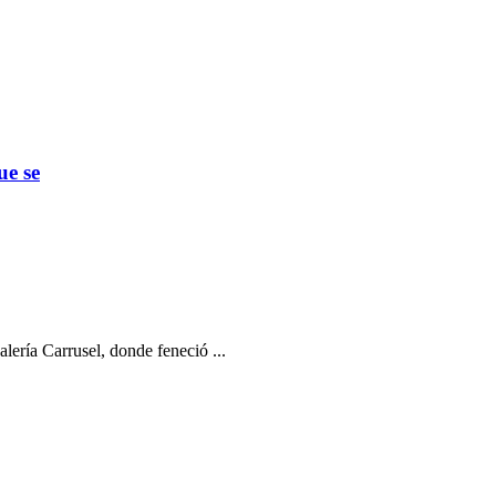
ue se
ería Carrusel, donde feneció ...