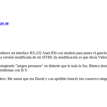
ue se
 obtuve mi interface RS-232 Atari 850 con modem para poner el gancho d
de una versión modificada de mi SITRE (la modificación es que decía V
egiendo "juegos peruanos" en diskette que le traía la Sra. Blanca desd
problemas con B.Y.
llero. Me suena que era David y con apellido francés (no conservo ning