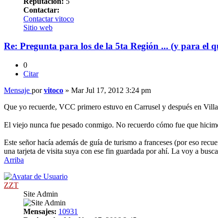
Reputación:
5
Contactar:
Contactar vitoco
Sitio web
Re: Pregunta para los de la 5ta Región ... (y para el q
0
Citar
Mensaje
por
vitoco
»
Mar Jul 17, 2012 3:24 pm
Que yo recuerde, VCC primero estuvo en Carrusel y después en Villa
El viejo nunca fue pesado conmigo. No recuerdo cómo fue que hicimos
Este señor hacía además de guía de turismo a franceses (por eso recuer
una tarjeta de visita suya con ese fin guardada por ahí. La voy a busca
Arriba
ZZT
Site Admin
Mensajes:
10931