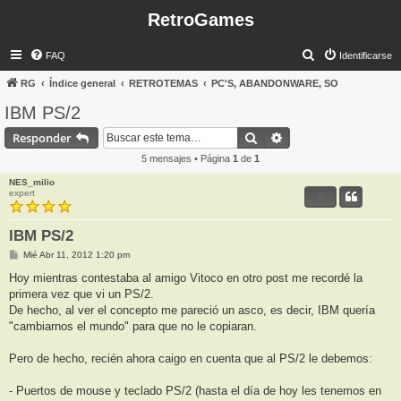
RetroGames
B
FAQ
Identificarse
u
RG
Índice general
RETROTEMAS
PC'S, ABANDONWARE, SO
s
IBM PS/2
c
Buscar
Búsqueda avanzada
Responder
a
5 mensajes • Página
1
de
1
r
NES_milio
expert
0
IBM PS/2
M
Mié Abr 11, 2012 1:20 pm
e
n
Hoy mientras contestaba al amigo Vitoco en otro post me recordé la
s
primera vez que vi un PS/2.
a
j
De hecho, al ver el concepto me pareció un asco, es decir, IBM quería
e
"cambiarnos el mundo" para que no le copiaran.
Pero de hecho, recién ahora caigo en cuenta que al PS/2 le debemos:
- Puertos de mouse y teclado PS/2 (hasta el día de hoy les tenemos en