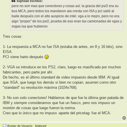
bighead escribió:
a
j
pero no son mas que conectores y cosas así. la gracia del ps/2 era su
e
bus MCA, pero todos los mandaron ala cresta con ISA y pci salió al
baile después con el alto auspicio de intel. vga a lo mejro, pero no era
algo "propio" de los ps/2, prueba de eso eran las camionadas de vgas y
svgas isa que hubieron
Tres cosas:
1- La respuesta a MCA no fue ISA (estaba de antes, en 8 y 16 bits), sino
EISA.
PCI viene harto después
2- VGA se introduce en los PS2, claro, luego es masificado por muchos
fabricantes, pero parte por ahí.
De hecho, es el último standard de video impuesto desde IBM. Al igual
que XGA, que luego los demás si bien no copian, asumen como otro
"standard" su resolución máxima (1024x768).
3- No son solo conectores! Hablamos de que fue la última gran patada de
IBM y siempre consideramos que fue un fiasco, pero nos impuso un
montón de cosas que luego fueron la norma.
Creo que lo único que no impuso -aparte del pricetag- fue el MCA.
bighead