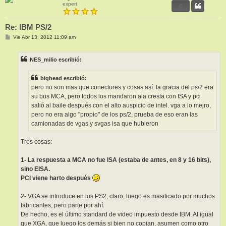
expert
0
Re: IBM PS/2
M
Vie Abr 13, 2012 11:09 am
e
n
s
NES_milio escribió:
a
j
e
bighead escribió:
pero no son mas que conectores y cosas así. la gracia del ps/2 era
su bus MCA, pero todos los mandaron ala cresta con ISA y pci
salió al baile después con el alto auspicio de intel. vga a lo mejro,
pero no era algo "propio" de los ps/2, prueba de eso eran las
camionadas de vgas y svgas isa que hubieron
Tres cosas:
1- La respuesta a MCA no fue ISA (estaba de antes, en 8 y 16 bits),
sino EISA.
PCI viene harto después
2- VGA se introduce en los PS2, claro, luego es masificado por muchos
fabricantes, pero parte por ahí.
De hecho, es el último standard de video impuesto desde IBM. Al igual
que XGA, que luego los demás si bien no copian, asumen como otro