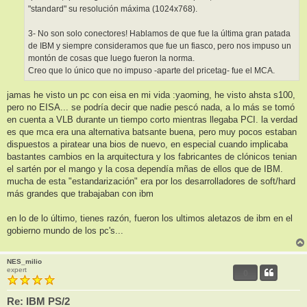
"standard" su resolución máxima (1024x768).
3- No son solo conectores! Hablamos de que fue la última gran patada
de IBM y siempre consideramos que fue un fiasco, pero nos impuso un
montón de cosas que luego fueron la norma.
Creo que lo único que no impuso -aparte del pricetag- fue el MCA.
jamas he visto un pc con eisa en mi vida :yaoming, he visto ahsta s100,
pero no EISA... se podría decir que nadie pescó nada, a lo más se tomó
en cuenta a VLB durante un tiempo corto mientras llegaba PCI. la verdad
es que mca era una alternativa batsante buena, pero muy pocos estaban
dispuestos a piratear una bios de nuevo, en especial cuando implicaba
bastantes cambios en la arquitectura y los fabricantes de clónicos tenian
el sartén por el mango y la cosa dependía mñas de ellos que de IBM.
mucha de esta "estandarización" era por los desarrolladores de soft/hard
más grandes que trabajaban con ibm
en lo de lo último, tienes razón, fueron los ultimos aletazos de ibm en el
gobierno mundo de los pc's...
NES_milio
expert
0
Re: IBM PS/2