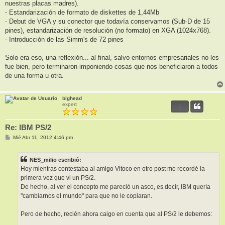
nuestras placas madres).
- Estandarización de formato de diskettes de 1,44Mb
- Debut de VGA y su conector que todavía conservamos (Sub-D de 15
pines), estandarización de resolución (no formato) en XGA (1024x768).
- Introducción de las Simm's de 72 pines
Solo era eso, una reflexión... al final, salvo entornos empresariales no les
fue bien, pero terminaron imponiendo cosas que nos beneficiaron a todos
de una forma u otra.
bighead
expert
0
Re: IBM PS/2
M
Mié Abr 11, 2012 4:46 pm
e
n
s
NES_milio escribió:
a
j
Hoy mientras contestaba al amigo Vitoco en otro post me recordé la
e
primera vez que vi un PS/2.
De hecho, al ver el concepto me pareció un asco, es decir, IBM quería
"cambiarnos el mundo" para que no le copiaran.
Pero de hecho, recién ahora caigo en cuenta que al PS/2 le debemos: