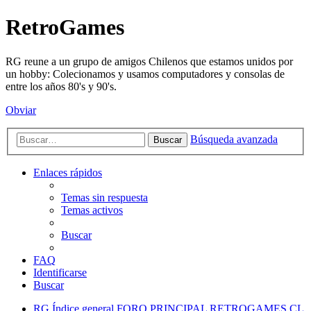
RetroGames
RG reune a un grupo de amigos Chilenos que estamos unidos por
un hobby: Colecionamos y usamos computadores y consolas de
entre los años 80's y 90's.
Obviar
Búsqueda avanzada
Buscar
Enlaces rápidos
Temas sin respuesta
Temas activos
Buscar
FAQ
Identificarse
Buscar
RG
Índice general
FORO PRINCIPAL
RETROGAMES.CL