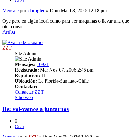
Citar
Mensaje
por
slamgler
»
Dom Mar 08, 2026 12:18 pm
Oye pero en algún local como para ver maquinas o llevar una que
otra consola.
Arriba
ZZT
Site Admin
Mensajes:
10931
Registrado:
Mar Nov 07, 2006 2:45 pm
Reputación:
11
Ubicación:
La Florida-Santiago-Chile
Contactar:
Contactar ZZT
Sitio web
Re: vol-vamos a juntarnos
0
Citar
Mensaje
por
ZZT
»
Dom Mar 08, 2026 12:39 pm