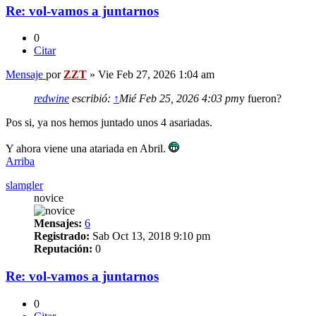
Re: vol-vamos a juntarnos
0
Citar
Mensaje
por
ZZT
»
Vie Feb 27, 2026 1:04 am
redwine
escribió:
↑
Mié Feb 25, 2026 4:03 pm
y fueron?
Pos si, ya nos hemos juntado unos 4 asariadas.
Y ahora viene una atariada en Abril.
Arriba
slamgler
novice
Mensajes:
6
Registrado:
Sab Oct 13, 2018 9:10 pm
Reputación:
0
Re: vol-vamos a juntarnos
0