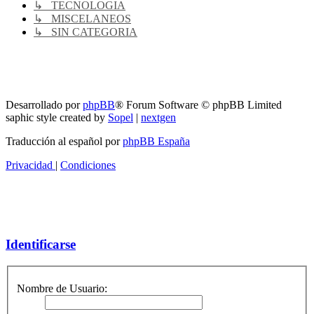
↳ TECNOLOGIA
↳ MISCELANEOS
↳ SIN CATEGORIA
RG
Índice general
Todos los horarios son
UTC-04:00
Borrar cookies
Desarrollado por
phpBB
® Forum Software © phpBB Limited
saphic style created by
Sopel
|
nextgen
Traducción al español por
phpBB España
Privacidad
|
Condiciones
Identificarse
Nombre de Usuario: