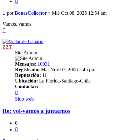
Mensaje
por
BonesCollector
»
Mié Oct 08, 2025 12:54 am
Vamos, vamos
Arriba
ZZT
Site Admin
Mensajes:
10931
Registrado:
Mar Nov 07, 2006 2:45 pm
Reputación:
11
Ubicación:
La Florida-Santiago-Chile
Contactar:
Contactar
ZZT
Sitio web
Re: vol-vamos a juntarnos
0
Citar