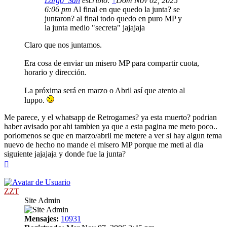
Largo_San
escribió:
↑
Dom Nov 02, 2025
6:06 pm
Al final en que quedo la junta? se
juntaron? al final todo quedo en puro MP y
la junta medio "secreta" jajajaja
Claro que nos juntamos.
Era cosa de enviar un misero MP para compartir cuota,
horario y dirección.
La próxima será en marzo o Abril así que atento al
luppo.
Me parece, y el whatsapp de Retrogames? ya esta muerto? podrian
haber avisado por ahi tambien ya que a esta pagina me meto poco..
porlomenos se que en marzo/abril me metere a ver si hay algun tema
nuevo de hecho no mande el misero MP porque me meti al dia
siguiente jajajaja y donde fue la junta?
Arriba
ZZT
Site Admin
Mensajes:
10931