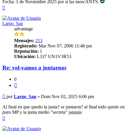
Fecha: 1 de Noviembre 2025 por si las moscANTS.
Arriba
Largo_San
advantage
Mensajes:
213
Registrado:
Mar Nov 07, 2006 11:48 pm
Reputación:
1
Ubicación:
L337 UN1V3R53
Re: vol-vamos a juntarnos
0
Citar
Mensaje
por
Largo_San
»
Dom Nov 02, 2025 6:06 pm
Al final en que quedo la junta? se juntaron? al final todo quedo en
puro MP y la junta medio "secreta" jajajaja
Arriba