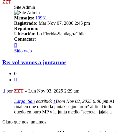
ZZT
Site Admin
Mensajes:
10931
Registrado:
Mar Nov 07, 2006 2:45 pm
Reputación:
11
Ubicación:
La Florida-Santiago-Chile
Contactar:
Contactar
ZZT
Sitio web
Re: vol-vamos a juntarnos
0
Citar
Mensaje
por
ZZT
»
Lun Nov 03, 2025 2:29 am
Largo_San
escribió:
↑
Dom Nov 02, 2025 6:06 pm
Al
final en que quedo la junta? se juntaron? al final todo
quedo en puro MP y la junta medio "secreta" jajajaja
Claro que nos juntamos.