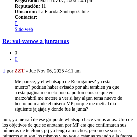
Registrado:
Mar Nov 07, 2006 2:45 pm
Reputación:
11
Ubicación:
La Florida-Santiago-Chile
Contactar:
Contactar
ZZT
Sitio web
Re: vol-vamos a juntarnos
0
Citar
Mensaje
por
ZZT
»
Jue Nov 06, 2025 4:11 am
Me parece, y el whatsapp de Retrogames? ya esta
muerto? podrian haber avisado por ahi tambien ya que
a esta pagina me meto poco.. porlomenos se que en
marzo/abril me metere a ver si hay algun tema nuevo de
hecho no mande el misero MP porque me meti al dia
siguiente jajajaja y donde fue la junta?
uuu, yo me salí de ese grupo de whatsapp hace varios años. Uno de
los objetivos de que se anotaran por MP era que confirmaran sus
números de teléfono, pq yo tengo a muchos, pero no se si sus
números aun son los mismos y no voy a estar agregando a la fuerza