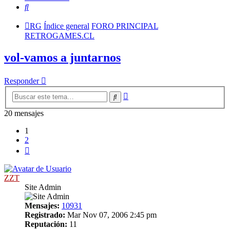
Buscar
RG
Índice general
FORO PRINCIPAL
RETROGAMES.CL
vol-vamos a juntarnos
Responder
Búsqueda
Buscar
avanzada
20 mensajes
1
2
Siguiente
ZZT
Site Admin
Mensajes:
10931
Registrado:
Mar Nov 07, 2006 2:45 pm
Reputación:
11