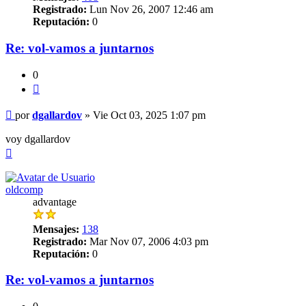
Registrado:
Lun Nov 26, 2007 12:46 am
Reputación:
0
Re: vol-vamos a juntarnos
0
Citar
Mensaje
por
dgallardov
»
Vie Oct 03, 2025 1:07 pm
voy dgallardov
Arriba
oldcomp
advantage
Mensajes:
138
Registrado:
Mar Nov 07, 2006 4:03 pm
Reputación:
0
Re: vol-vamos a juntarnos