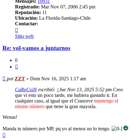
Mensajes:
10931
Registrado:
Mar Nov 07, 2006 2:45 pm
Reputación:
11
Ubicación:
La Florida-Santiago-Chile
Contactar:
Contactar
ZZT
Sitio web
Re: vol-vamos a juntarnos
0
Citar
Mensaje
por
ZZT
»
Dom Nov 16, 2025 1:17 am
CaReCoiN
escribió:
↑
Jue Nov 13, 2025 5:52 pm
Creo
que vi esto un poco tarde, me hubiera gustado ir. En
cualquier caso, al igual que el Cranorve
mantengo el
mismo número
que tiene la gran mayoría.
Wenas!
Manda tu número por MP, pq yo al menos no lo tengo.
Arriba