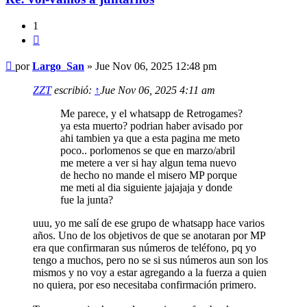
1
Citar
Mensaje
por
Largo_San
»
Jue Nov 06, 2025 12:48 pm
ZZT
escribió:
↑
Jue Nov 06, 2025 4:11 am
Me parece, y el whatsapp de Retrogames?
ya esta muerto? podrian haber avisado por
ahi tambien ya que a esta pagina me meto
poco.. porlomenos se que en marzo/abril
me metere a ver si hay algun tema nuevo
de hecho no mande el misero MP porque
me meti al dia siguiente jajajaja y donde
fue la junta?
uuu, yo me salí de ese grupo de whatsapp hace varios
años. Uno de los objetivos de que se anotaran por MP
era que confirmaran sus números de teléfono, pq yo
tengo a muchos, pero no se si sus números aun son los
mismos y no voy a estar agregando a la fuerza a quien
no quiera, por eso necesitaba confirmación primero.