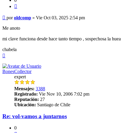
0
Citar
Mensaje
por
oldcomp
»
Vie Oct 03, 2025 2:54 pm
Me anoto
mi clave funciona desde hace tanto tiempo , sospechosa la huea
chabela
Arriba
BonesCollector
expert
Mensajes:
3388
Registrado:
Vie Nov 10, 2006 7:02 pm
Reputación:
27
Ubicación:
Santiago de Chile
Re: vol-vamos a juntarnos
0
Citar