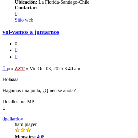
Ubicación:
La Florida-Santiago-Chile
Contactar:
Contactar
ZZT
Sitio web
vol-vamos a juntarnos
0
Citar
Mensaje
por
ZZT
»
Vie Oct 03, 2025 3:40 am
Holaaaa
Hagamos una junta, ¿Quien se anota?
Detalles por MP
Arriba
dgallardov
hard player
Mensajes:
408