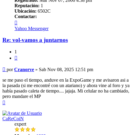
Registrado:
Mar Nov 07, 2006 4:38 pm
Reputación:
1
Ubicación:
6502C
Contactar:
Contactar
Cranorve
Yahoo Messenger
Re: vol-vamos a juntarnos
1
Citar
Mensaje
por
Cranorve
»
Sab Nov 08, 2025 12:51 pm
se me paso el tiempo, anduve en la ExpoGame y me avisaron asi a
la pasada (si me encontré con un atariano) y ahora vine al foro y ya
había pasado caleta de tiempo.... jajaja. Mi celular no ha cambiado,
pero mandare el MP
Arriba
CaReCoiN
expert