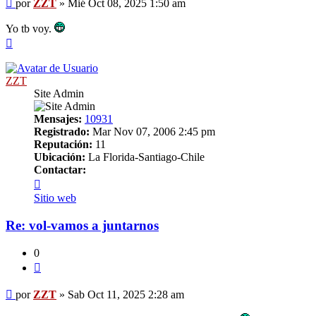
Mensaje
por
ZZT
»
Mié Oct 08, 2025 1:50 am
Yo tb voy.
Arriba
ZZT
Site Admin
Mensajes:
10931
Registrado:
Mar Nov 07, 2006 2:45 pm
Reputación:
11
Ubicación:
La Florida-Santiago-Chile
Contactar:
Contactar
ZZT
Sitio web
Re: vol-vamos a juntarnos
0
Citar
Mensaje
por
ZZT
»
Sab Oct 11, 2025 2:28 am