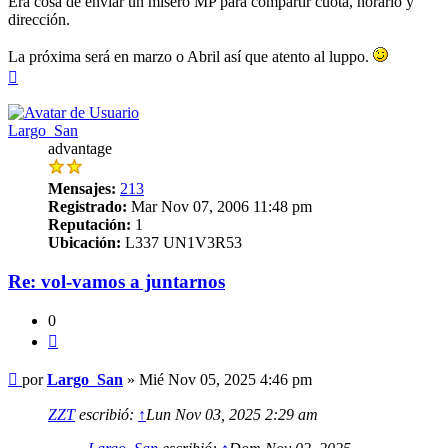
Era cosa de enviar un misero MP para compartir cuota, horario y
dirección.
La próxima será en marzo o Abril así que atento al luppo.
Arriba
Largo_San
advantage
Mensajes:
213
Registrado:
Mar Nov 07, 2006 11:48 pm
Reputación:
1
Ubicación:
L337 UN1V3R53
Re: vol-vamos a juntarnos
0
Citar
Mensaje
por
Largo_San
»
Mié Nov 05, 2025 4:46 pm
ZZT
escribió:
↑
Lun Nov 03, 2025 2:29 am