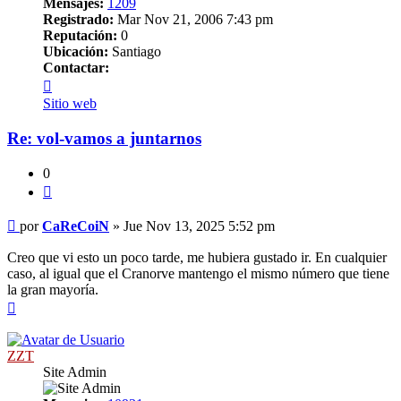
Mensajes:
1209
Registrado:
Mar Nov 21, 2006 7:43 pm
Reputación:
0
Ubicación:
Santiago
Contactar:
Contactar
CaReCoiN
Sitio web
Re: vol-vamos a juntarnos
0
Citar
Mensaje
por
CaReCoiN
»
Jue Nov 13, 2025 5:52 pm
Creo que vi esto un poco tarde, me hubiera gustado ir. En cualquier
caso, al igual que el Cranorve mantengo el mismo número que tiene
la gran mayoría.
Arriba
ZZT
Site Admin