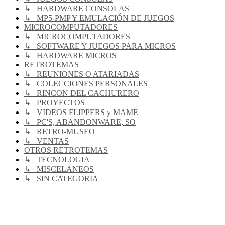
↳ HARDWARE CONSOLAS
↳ MP5-PMP Y EMULACIÓN DE JUEGOS
MICROCOMPUTADORES
↳ MICROCOMPUTADORES
↳ SOFTWARE Y JUEGOS PARA MICROS
↳ HARDWARE MICROS
RETROTEMAS
↳ REUNIONES O ATARIADAS
↳ COLECCIONES PERSONALES
↳ RINCON DEL CACHURERO
↳ PROYECTOS
↳ VIDEOS FLIPPERS y MAME
↳ PC'S, ABANDONWARE, SO
↳ RETRO-MUSEO
↳ VENTAS
OTROS RETROTEMAS
↳ TECNOLOGIA
↳ MISCELANEOS
↳ SIN CATEGORIA
RG
Índice general
Todos los horarios son
UTC-04:00
Borrar cookies