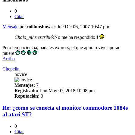
0
Citar
Mensaje
por
miltonshows
»
Jue Dic 06, 2007 10:47 pm
Chalo_mhz escribió:
No me ha respondido!!
Pero ten paciencia, nada es express, el que apurao vive apurao
muere
Arriba
Chepelin
novice
Mensajes:
7
Registrado:
Lun May 07, 2018 10:08 pm
Reputación:
0
Re: ¿como se conecta el monitor commodore 1084s
al atari ST?
0
Citar