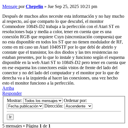
Mensaje
por
Chepelin
»
Jue Sep 25, 2025 10:21 pm
Después de muchos años necesite esta información y no hay mucho
al respecto, así que comparto lo que descubrí, el monitor
Commodore 1084S-D2 trabaja a la perfección con el Atari ST en
resoluciones baja y media a color, tener en cuenta que es una
conexión RGB que requiere Csyn (sincronización compuesta) que
no esta disponible en todos los ST que no tienen modulador de RF,
como en mi caso un Atari 1040STF por lo que debí de abrirlo y
constate que el transistor, los dos diodos y las tres resistencias no
estaban presentes, por lo que lo instale y funciono según el esquema
disponible en la web Atari ST to 1084S-D2 pero tener en cuenta que
en ese esquema los conectores están vistos de frente del lado del
conector y no del lado del computador y el monitor por lo que de
derecha va a la izquierda al hacer las conexiones, una vez hecho
esto el monitor funciono a la perfección.
Arriba
Responder
Mostrar:
Ordenar por:
Dirección:
5 mensajes • Página
1
de
1