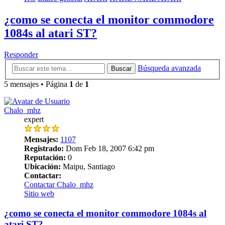
¿como se conecta el monitor commodore
1084s al atari ST?
Responder
Búsqueda avanzada
Buscar
5 mensajes • Página
1
de
1
Chalo_mhz
expert
Mensajes:
1107
Registrado:
Dom Feb 18, 2007 6:42 pm
Reputación:
0
Ubicación:
Maipu, Santiago
Contactar:
Contactar Chalo_mhz
Sitio web
¿como se conecta el monitor commodore 1084s al
atari ST?