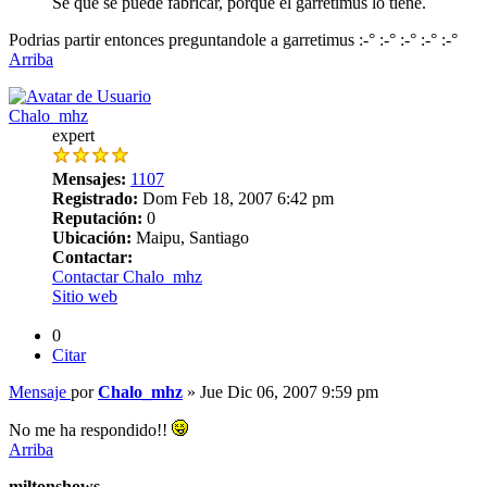
Se que se puede fabricar, porque el garretimus lo tiene.
Podrias partir entonces preguntandole a garretimus :-° :-° :-° :-° :-°
Arriba
Chalo_mhz
expert
Mensajes:
1107
Registrado:
Dom Feb 18, 2007 6:42 pm
Reputación:
0
Ubicación:
Maipu, Santiago
Contactar:
Contactar Chalo_mhz
Sitio web
0
Citar
Mensaje
por
Chalo_mhz
»
Jue Dic 06, 2007 9:59 pm
No me ha respondido!!
Arriba
miltonshows