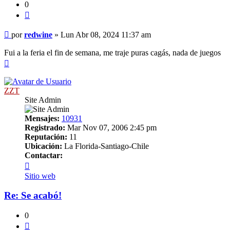
0
Citar
Mensaje
por
redwine
»
Lun Abr 08, 2024 11:37 am
Fui a la feria el fin de semana, me traje puras cagás, nada de juegos
Arriba
ZZT
Site Admin
Mensajes:
10931
Registrado:
Mar Nov 07, 2006 2:45 pm
Reputación:
11
Ubicación:
La Florida-Santiago-Chile
Contactar:
Contactar
ZZT
Sitio web
Re: Se acabó!
0
Citar