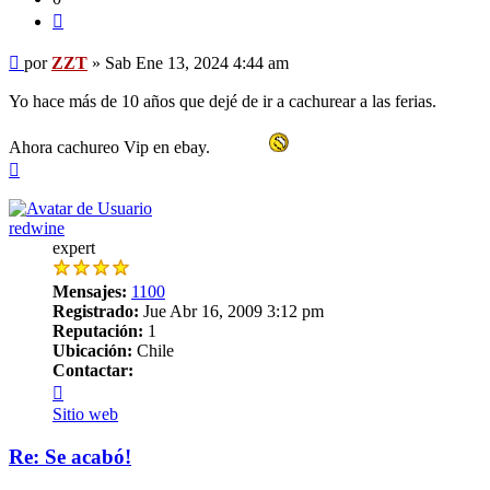
Citar
Mensaje
por
ZZT
»
Sab Ene 13, 2024 4:44 am
Yo hace más de 10 años que dejé de ir a cachurear a las ferias.
Ahora cachureo Vip en ebay.
Arriba
redwine
expert
Mensajes:
1100
Registrado:
Jue Abr 16, 2009 3:12 pm
Reputación:
1
Ubicación:
Chile
Contactar:
Contactar
redwine
Sitio web
Re: Se acabó!