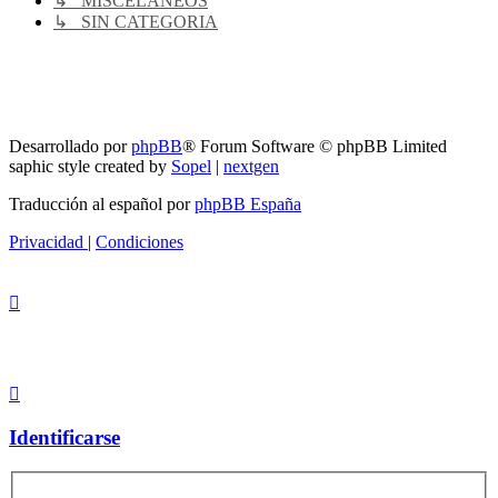
↳ MISCELANEOS
↳ SIN CATEGORIA
RG
Índice general
Todos los horarios son
UTC-04:00
Borrar cookies
Desarrollado por
phpBB
® Forum Software © phpBB Limited
saphic style created by
Sopel
|
nextgen
Traducción al español por
phpBB España
Privacidad
|
Condiciones
Identificarse