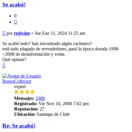
Se acabó!
0
Citar
Mensaje
por
redwine
»
Jue Ene 11, 2024 11:25 am
Se acabó todo? han encontrado algún cachureo?
está todo plagado de revendedores, pasó la época dorada 1998-
>2008 de desinformación y venta
Qué opinan?
Arriba
BonesCollector
expert
Mensajes:
3388
Registrado:
Vie Nov 10, 2006 7:02 pm
Reputación:
27
Ubicación:
Santiago de Chile
Re: Se acabó!