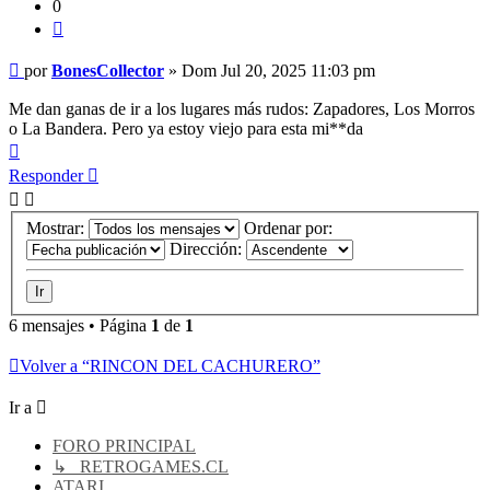
0
Citar
Mensaje
por
BonesCollector
»
Dom Jul 20, 2025 11:03 pm
Me dan ganas de ir a los lugares más rudos: Zapadores, Los Morros
o La Bandera. Pero ya estoy viejo para esta mi**da
Arriba
Responder
Mostrar:
Ordenar por:
Dirección:
6 mensajes • Página
1
de
1
Volver a “RINCON DEL CACHURERO”
Ir a
FORO PRINCIPAL
↳ RETROGAMES.CL
ATARI