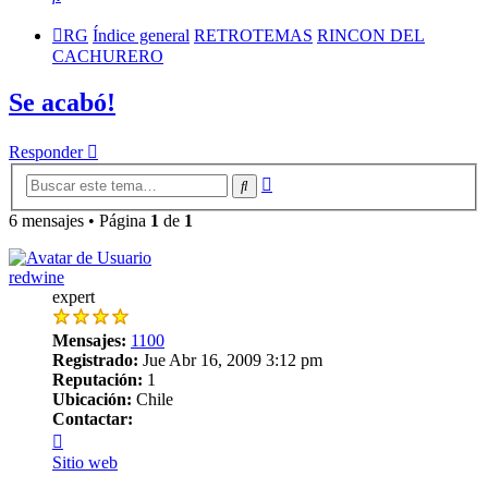
RG
Índice general
RETROTEMAS
RINCON DEL
CACHURERO
Se acabó!
Responder
Búsqueda
Buscar
avanzada
6 mensajes • Página
1
de
1
redwine
expert
Mensajes:
1100
Registrado:
Jue Abr 16, 2009 3:12 pm
Reputación:
1
Ubicación:
Chile
Contactar:
Contactar
redwine
Sitio web