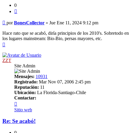
0
Citar
Mensaje
por
BonesCollector
»
Jue Ene 11, 2024 9:12 pm
Hace rato que se acabó, diría principios de los 2010's. Sobretodo en
los lugares mainstream: Bio-Bio, persas mayores, etc.
Arriba
ZZT
Site Admin
Mensajes:
10931
Registrado:
Mar Nov 07, 2006 2:45 pm
Reputación:
11
Ubicación:
La Florida-Santiago-Chile
Contactar:
Contactar
ZZT
Sitio web
Re: Se acabó!
0