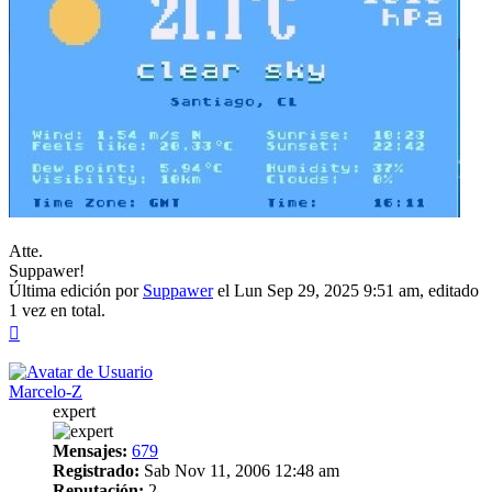
Atte.
Suppawer!
Última edición por
Suppawer
el Lun Sep 29, 2025 9:51 am, editado
1 vez en total.
Arriba
Marcelo-Z
expert
Mensajes:
679
Registrado:
Sab Nov 11, 2006 12:48 am
Reputación:
2