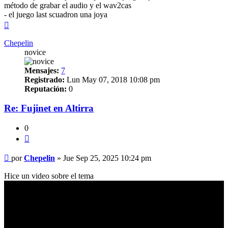
método de grabar el audio y el wav2cas
- el juego last scuadron una joya
Arriba
Chepelin
novice
Mensajes:
7
Registrado:
Lun May 07, 2018 10:08 pm
Reputación:
0
Re: Fujinet en Altirra
0
Citar
Mensaje
por
Chepelin
»
Jue Sep 25, 2025 10:24 pm
Hice un video sobre el tema