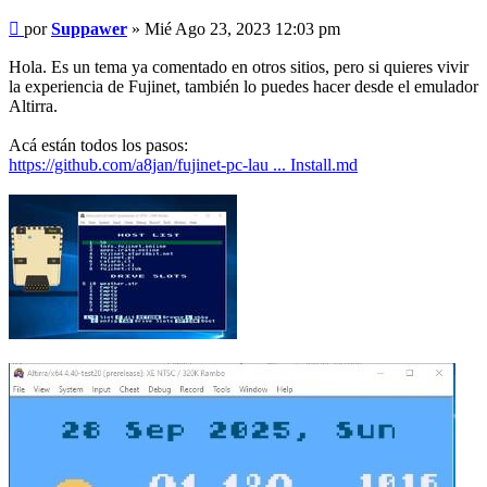
Mensaje
por
Suppawer
»
Mié Ago 23, 2023 12:03 pm
Hola. Es un tema ya comentado en otros sitios, pero si quieres vivir
la experiencia de Fujinet, también lo puedes hacer desde el emulador
Altirra.
Acá están todos los pasos:
https://github.com/a8jan/fujinet-pc-lau ... Install.md