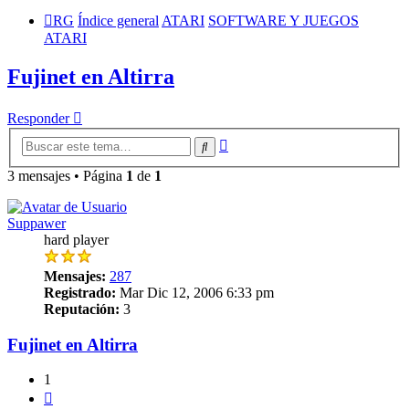
RG
Índice general
ATARI
SOFTWARE Y JUEGOS
ATARI
Fujinet en Altirra
Responder
Búsqueda
Buscar
avanzada
3 mensajes • Página
1
de
1
Suppawer
hard player
Mensajes:
287
Registrado:
Mar Dic 12, 2006 6:33 pm
Reputación:
3
Fujinet en Altirra
1
Citar