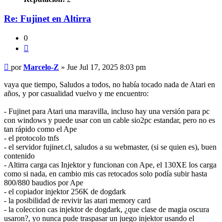
Re: Fujinet en Altirra
0
Citar
Mensaje
por
Marcelo-Z
»
Jue Jul 17, 2025 8:03 pm
vaya que tiempo, Saludos a todos, no había tocado nada de Atari en
años, y por casualidad vuelvo y me encuentro:
- Fujinet para Atari una maravilla, incluso hay una versión para pc
con windows y puede usar con un cable sio2pc estandar, pero no es
tan rápido como el Ape
- el protocolo tnfs
- el servidor fujinet.cl, saludos a su webmaster, (si se quien es), buen
contenido
- Altirra carga cas Injektor y funcionan con Ape, el 130XE los carga
como si nada, en cambio mis cas retocados solo podía subir hasta
800/880 baudios por Ape
- el copiador injektor 256K de dogdark
- la posibilidad de revivir las atari memory card
- la coleccion cas injektor de dogdark, ¿que clase de magia oscura
usaron?, yo nunca pude traspasar un juego injektor usando el