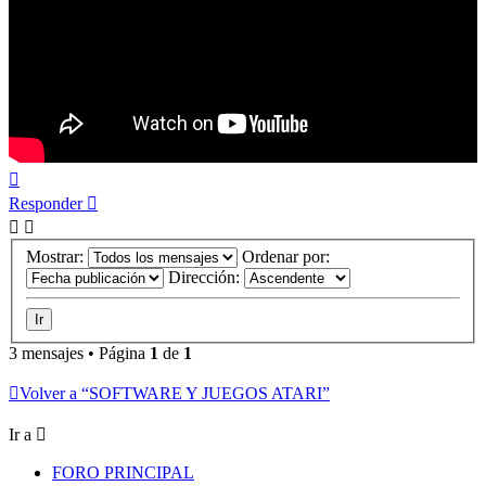
Arriba
Responder
Mostrar:
Ordenar por:
Dirección:
3 mensajes • Página
1
de
1
Volver a “SOFTWARE Y JUEGOS ATARI”
Ir a
FORO PRINCIPAL