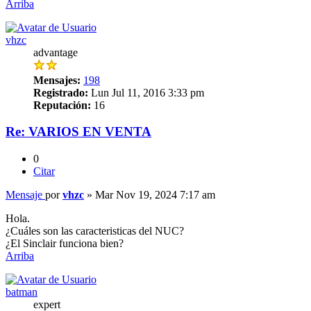
Arriba
vhzc
advantage
Mensajes:
198
Registrado:
Lun Jul 11, 2016 3:33 pm
Reputación:
16
Re: VARIOS EN VENTA
0
Citar
Mensaje
por
vhzc
»
Mar Nov 19, 2024 7:17 am
Hola.
¿Cuáles son las caracteristicas del NUC?
¿El Sinclair funciona bien?
Arriba
batman
expert