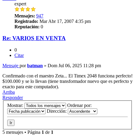
expert
Mensajes:
947
Registrado:
Mar Abr 17, 2007 4:35 pm
Reputación:
0
Re: VARIOS EN VENTA
0
Citar
Mensaje
por
batman
»
Dom Jul 06, 2025 11:28 pm
Confirmado con el maestro Zeta... El Timex 2048 funciona perfecto!
$100.000 y se lo llevan (tiene transformador nuevo que es perfecto y
exacto para este computador).
Arriba
Responder
Mostrar:
Ordenar por:
Dirección:
5 mensajes • Página
1
de
1