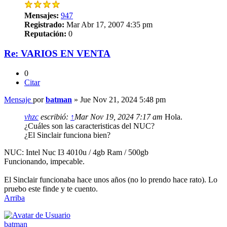
Mensajes:
947
Registrado:
Mar Abr 17, 2007 4:35 pm
Reputación:
0
Re: VARIOS EN VENTA
0
Citar
Mensaje
por
batman
»
Jue Nov 21, 2024 5:48 pm
vhzc
escribió:
↑
Mar Nov 19, 2024 7:17 am
Hola.
¿Cuáles son las caracteristicas del NUC?
¿El Sinclair funciona bien?
NUC: Intel Nuc I3 4010u / 4gb Ram / 500gb
Funcionando, impecable.
El Sinclair funcionaba hace unos años (no lo prendo hace rato). Lo
pruebo este finde y te cuento.
Arriba
batman