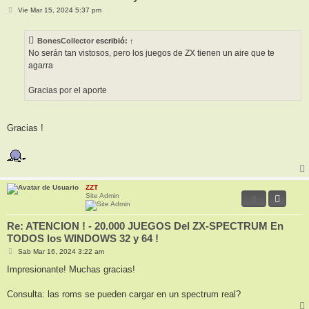
M
Vie Mar 15, 2024 5:37 pm
e
n
s
BonesCollector
escribió:
↑
a
j
No serán tan vistosos, pero los juegos de ZX tienen un aire que te
e
agarra
Gracias por el aporte
Gracias !
ZZT
Site Admin
0
Re: ATENCION ! - 20.000 JUEGOS Del ZX-SPECTRUM En
TODOS los WINDOWS 32 y 64 !
M
Sab Mar 16, 2024 3:22 am
e
n
Impresionante! Muchas gracias!
s
a
j
Consulta: las roms se pueden cargar en un spectrum real?
e