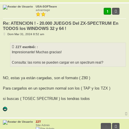
USA-SOFTware
advantage
1
Re: ATENCION ! - 20.000 JUEGOS Del ZX-SPECTRUM En
TODOS los WINDOWS 32 y 64 !
M
Dom Mar 31, 2024 8:52 am
e
n
s
ZZT
escribió:
↑
a
j
Impresionante! Muchas gracias!
e
Consulta: las roms se pueden cargar en un spectrum real?
NO, estas ya están cargadas, son el formato ( Z80 )
Para cargarlos en un spectrum normal son los ( TAP y los TZX )
si buscas ( TOSEC SPECTRUM ) los tendras todos
ZZT
Site Admin
0