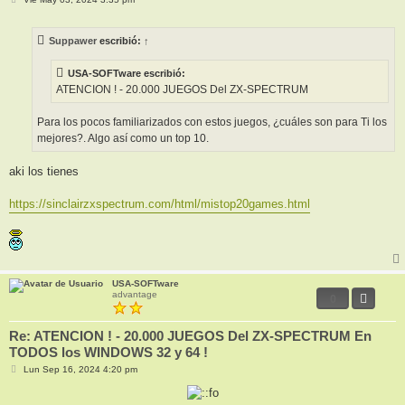
e
n
s
Suppawer
escribió:
↑
a
j
e
USA-SOFTware escribió:
ATENCION ! - 20.000 JUEGOS Del ZX-SPECTRUM
Para los pocos familiarizados con estos juegos, ¿cuáles son para Ti los
mejores?. Algo así como un top 10.
aki los tienes
https://sinclairzxspectrum.com/html/mistop20games.html
USA-SOFTware
advantage
0
Re: ATENCION ! - 20.000 JUEGOS Del ZX-SPECTRUM En
TODOS los WINDOWS 32 y 64 !
M
Lun Sep 16, 2024 4:20 pm
e
n
s