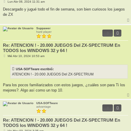
M
Lun Abr 08, 2024 11:31 am
e
n
Descargado y jugué todo el fin de semana, son bien curiosos los juegos
s
de ZX
a
j
e
Suppawer
hard player
0
Re: ATENCION ! - 20.000 JUEGOS Del ZX-SPECTRUM En
TODOS los WINDOWS 32 y 64 !
M
Mié Abr 10, 2024 10:53 am
e
n
s
USA-SOFTware escribió:
a
j
ATENCION ! - 20.000 JUEGOS Del ZX-SPECTRUM
e
Para los pocos familiarizados con estos juegos, ¿cuáles son para Ti los
mejores?. Algo así como un top 10.
USA-SOFTware
advantage
0
Re: ATENCION ! - 20.000 JUEGOS Del ZX-SPECTRUM En
TODOS los WINDOWS 32 y 64 !
M
Vie May 03, 2024 3:35 pm