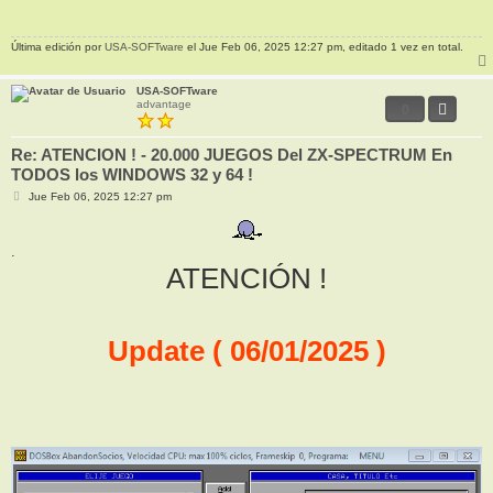
a
j
e
Última edición por
USA-SOFTware
el Jue Feb 06, 2025 12:27 pm, editado 1 vez en total.
USA-SOFTware
advantage
0
Re: ATENCION ! - 20.000 JUEGOS Del ZX-SPECTRUM En
TODOS los WINDOWS 32 y 64 !
M
Jue Feb 06, 2025 12:27 pm
e
n
s
a
.
j
ATENCIÓN !
e
Update ( 06/01/2025 )