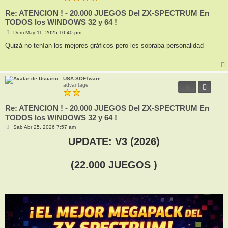
Re: ATENCION ! - 20.000 JUEGOS Del ZX-SPECTRUM En
TODOS los WINDOWS 32 y 64 !
M
Dom May 11, 2025 10:40 pm
e
n
Quizá no tenían los mejores gráficos pero les sobraba personalidad
s
a
j
e
USA-SOFTware
advantage
0
Re: ATENCION ! - 20.000 JUEGOS Del ZX-SPECTRUM En
TODOS los WINDOWS 32 y 64 !
M
Sab Abr 25, 2026 7:57 am
e
n
UPDATE: V3 (2026)
s
a
j
(22.000 JUEGOS )
e