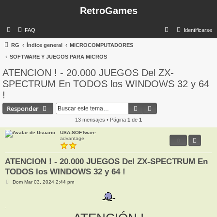
RetroGames
B
FAQ
Identificarse
u
RG
Índice general
MICROCOMPUTADORES
s
SOFTWARE Y JUEGOS PARA MICROS
c
ATENCION ! - 20.000 JUEGOS Del ZX-
a
SPECTRUM En TODOS los WINDOWS 32 y 64
r
!
Buscar
Búsqueda avanzada
Responder
13 mensajes • Página
1
de
1
USA-SOFTware
advantage
0
ATENCION ! - 20.000 JUEGOS Del ZX-SPECTRUM En
TODOS los WINDOWS 32 y 64 !
M
Dom Mar 03, 2024 2:44 pm
e
n
s
a
.
j
e