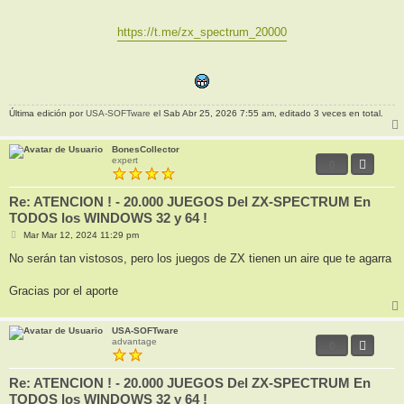
https://t.me/zx_spectrum_20000
Última edición por
USA-SOFTware
el Sab Abr 25, 2026 7:55 am, editado 3 veces en total.
BonesCollector
expert
0
Re: ATENCION ! - 20.000 JUEGOS Del ZX-SPECTRUM En
TODOS los WINDOWS 32 y 64 !
M
Mar Mar 12, 2024 11:29 pm
e
n
No serán tan vistosos, pero los juegos de ZX tienen un aire que te agarra
s
a
j
Gracias por el aporte
e
USA-SOFTware
advantage
0
Re: ATENCION ! - 20.000 JUEGOS Del ZX-SPECTRUM En
TODOS los WINDOWS 32 y 64 !