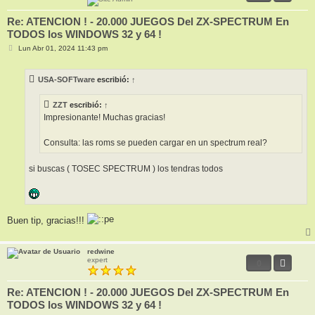
Re: ATENCION ! - 20.000 JUEGOS Del ZX-SPECTRUM En
TODOS los WINDOWS 32 y 64 !
M
Lun Abr 01, 2024 11:43 pm
e
n
s
USA-SOFTware
escribió:
↑
a
j
e
ZZT
escribió:
↑
Impresionante! Muchas gracias!
Consulta: las roms se pueden cargar en un spectrum real?
si buscas ( TOSEC SPECTRUM ) los tendras todos
Buen tip, gracias!!!
redwine
expert
0
Re: ATENCION ! - 20.000 JUEGOS Del ZX-SPECTRUM En
TODOS los WINDOWS 32 y 64 !