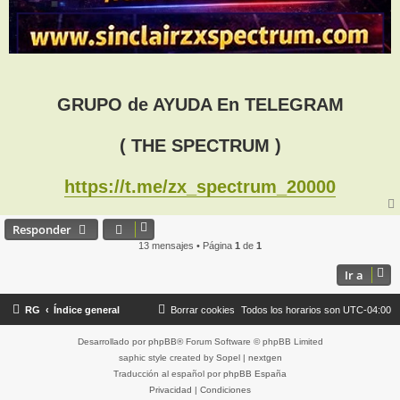
GRUPO de AYUDA En TELEGRAM
( THE SPECTRUM )
https://t.me/zx_spectrum_20000
Responder
13 mensajes • Página
1
de
1
Ir a
RG
Índice general
Borrar cookies
Todos los horarios son
UTC-04:00
Desarrollado por
phpBB
® Forum Software © phpBB Limited
saphic style created by
Sopel
|
nextgen
Traducción al español por
phpBB España
Privacidad
|
Condiciones