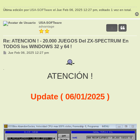
j
e
Última edición por
USA-SOFTware
el Jue Feb 06, 2025 12:27 pm, editado 1 vez en total.
USA-SOFTware
advantage
0
Re: ATENCION ! - 20.000 JUEGOS Del ZX-SPECTRUM En
TODOS los WINDOWS 32 y 64 !
M
Jue Feb 06, 2025 12:27 pm
e
n
s
a
.
j
ATENCIÓN !
e
Update ( 06/01/2025 )