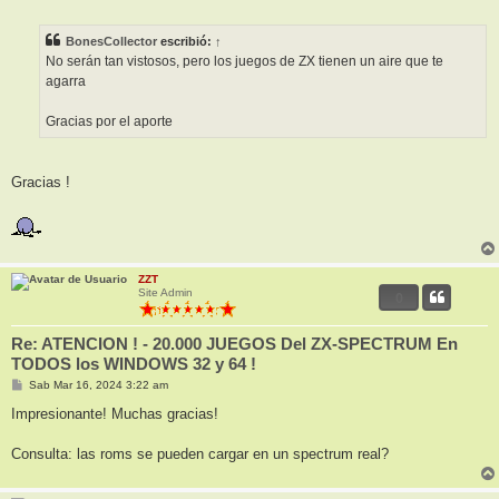
e
n
s
BonesCollector
escribió:
↑
a
j
No serán tan vistosos, pero los juegos de ZX tienen un aire que te
e
agarra
Gracias por el aporte
Gracias !
ZZT
Site Admin
0
Re: ATENCION ! - 20.000 JUEGOS Del ZX-SPECTRUM En
TODOS los WINDOWS 32 y 64 !
M
Sab Mar 16, 2024 3:22 am
e
n
Impresionante! Muchas gracias!
s
a
j
Consulta: las roms se pueden cargar en un spectrum real?
e