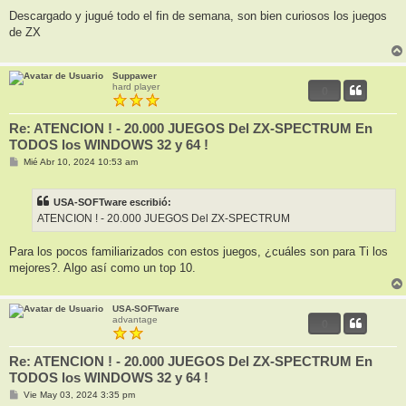
e
n
Descargado y jugué todo el fin de semana, son bien curiosos los juegos
s
de ZX
a
j
e
Suppawer
hard player
0
Re: ATENCION ! - 20.000 JUEGOS Del ZX-SPECTRUM En
TODOS los WINDOWS 32 y 64 !
M
Mié Abr 10, 2024 10:53 am
e
n
s
USA-SOFTware escribió:
a
j
ATENCION ! - 20.000 JUEGOS Del ZX-SPECTRUM
e
Para los pocos familiarizados con estos juegos, ¿cuáles son para Ti los
mejores?. Algo así como un top 10.
USA-SOFTware
advantage
0
Re: ATENCION ! - 20.000 JUEGOS Del ZX-SPECTRUM En
TODOS los WINDOWS 32 y 64 !
M
Vie May 03, 2024 3:35 pm
e