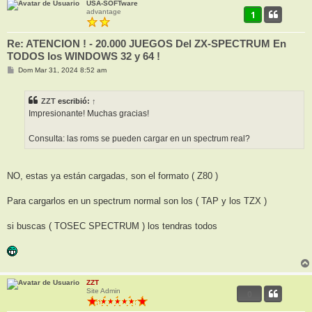
USA-SOFTware
advantage
1
Re: ATENCION ! - 20.000 JUEGOS Del ZX-SPECTRUM En
TODOS los WINDOWS 32 y 64 !
M
Dom Mar 31, 2024 8:52 am
e
n
s
ZZT
escribió:
↑
a
j
Impresionante! Muchas gracias!
e
Consulta: las roms se pueden cargar en un spectrum real?
NO, estas ya están cargadas, son el formato ( Z80 )
Para cargarlos en un spectrum normal son los ( TAP y los TZX )
si buscas ( TOSEC SPECTRUM ) los tendras todos
ZZT
Site Admin
0