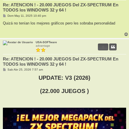
Re: ATENCION ! - 20.000 JUEGOS Del ZX-SPECTRUM En
TODOS los WINDOWS 32 y 64 !
M
Dom May 11, 2025 10:40 pm
e
n
Quizá no tenían los mejores gráficos pero les sobraba personalidad
s
a
j
e
USA-SOFTware
advantage
0
Re: ATENCION ! - 20.000 JUEGOS Del ZX-SPECTRUM En
TODOS los WINDOWS 32 y 64 !
M
Sab Abr 25, 2026 7:57 am
e
n
UPDATE: V3 (2026)
s
a
j
(22.000 JUEGOS )
e