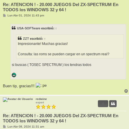
Re: ATENCION ! - 20.000 JUEGOS Del ZX-SPECTRUM En
TODOS los WINDOWS 32 y 64 !
M
Lun Abr 01, 2024 11:43 pm
e
n
s
USA-SOFTware
escribió:
↑
a
j
e
ZZT
escribió:
↑
Impresionante! Muchas gracias!
Consulta: las roms se pueden cargar en un spectrum real?
si buscas ( TOSEC SPECTRUM ) los tendras todos
Buen tip, gracias!!!
redwine
expert
0
Re: ATENCION ! - 20.000 JUEGOS Del ZX-SPECTRUM En
TODOS los WINDOWS 32 y 64 !
M
Lun Abr 08, 2024 11:31 am