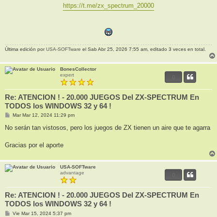
https://t.me/zx_spectrum_20000
Última edición por
USA-SOFTware
el Sab Abr 25, 2026 7:55 am, editado 3 veces en total.
BonesCollector
expert
0
Re: ATENCION ! - 20.000 JUEGOS Del ZX-SPECTRUM En
TODOS los WINDOWS 32 y 64 !
M
Mar Mar 12, 2024 11:29 pm
e
n
No serán tan vistosos, pero los juegos de ZX tienen un aire que te agarra
s
a
j
Gracias por el aporte
e
USA-SOFTware
advantage
0
Re: ATENCION ! - 20.000 JUEGOS Del ZX-SPECTRUM En
TODOS los WINDOWS 32 y 64 !
M
Vie Mar 15, 2024 5:37 pm