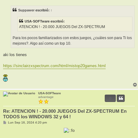
n
s
Suppawer
escribió:
↑
a
j
e
USA-SOFTware escribió:
ATENCION ! - 20.000 JUEGOS Del ZX-SPECTRUM
Para los pocos familiarizados con estos juegos, ¿cuáles son para Ti los
mejores?. Algo así como un top 10.
aki los tienes
https://sinclairzxspectrum.com/html/mistop20games.html
USA-SOFTware
advantage
0
Re: ATENCION ! - 20.000 JUEGOS Del ZX-SPECTRUM En
TODOS los WINDOWS 32 y 64 !
M
Lun Sep 16, 2024 4:20 pm
e
n
s
a