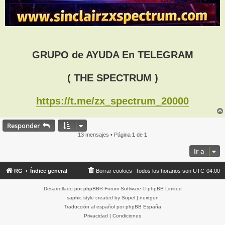
GRUPO de AYUDA En TELEGRAM
( THE SPECTRUM )
https://t.me/zx_spectrum_20000
Responder
13 mensajes • Página
1
de
1
Ir a
RG
Índice general
Borrar cookies
Todos los horarios son
UTC-04:00
Desarrollado por
phpBB
® Forum Software © phpBB Limited
saphic style created by
Sopel
|
nextgen
Traducción al español por
phpBB España
Privacidad
|
Condiciones