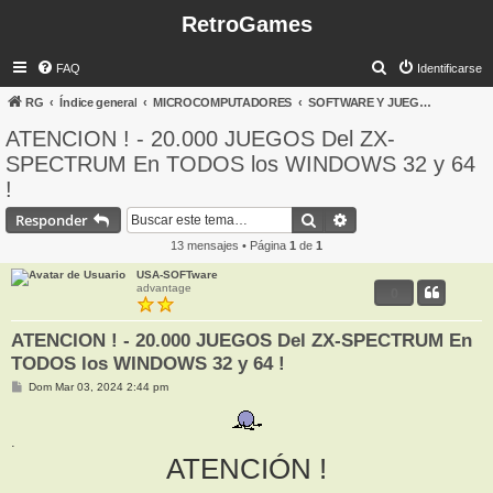
RetroGames
B
FAQ
Identificarse
u
RG
Índice general
MICROCOMPUTADORES
SOFTWARE Y JUEGOS PARA MICROS
s
ATENCION ! - 20.000 JUEGOS Del ZX-
c
SPECTRUM En TODOS los WINDOWS 32 y 64
a
!
r
Buscar
Búsqueda avanzada
Responder
13 mensajes • Página
1
de
1
USA-SOFTware
advantage
0
ATENCION ! - 20.000 JUEGOS Del ZX-SPECTRUM En
TODOS los WINDOWS 32 y 64 !
M
Dom Mar 03, 2024 2:44 pm
e
n
s
a
.
j
ATENCIÓN !
e