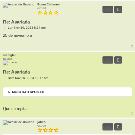
BonesCollector
expert
0
Re: Asariada
M
Lun Nov 20, 2023 8:54 pm
e
n
25 de noviembre
s
a
j
e
slamgler
novice
0
Re: Asariada
M
Dom Nov 26, 2023 12:17 am
e
n
s
► MOSTRAR SPOILER
a
j
e
Que se repita..
jakko
expert
0