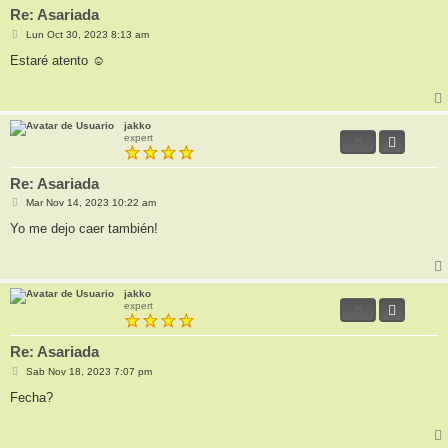
Re: Asariada
M
Lun Oct 30, 2023 8:13 am
e
n
Estaré atento ☺
s
a
j
e
jakko
expert
0
Re: Asariada
M
Mar Nov 14, 2023 10:22 am
e
n
Yo me dejo caer también!
s
a
j
e
jakko
expert
0
Re: Asariada
M
Sab Nov 18, 2023 7:07 pm
e
n
Fecha?
s
a
j
e