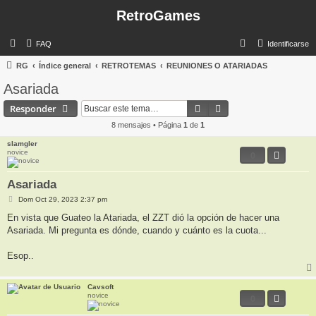
RetroGames
B
FAQ
Identificarse
u
RG
Índice general
RETROTEMAS
REUNIONES O ATARIADAS
s
Asariada
c
Buscar
Búsqueda avanzada
Responder
a
8 mensajes • Página
1
de
1
r
slamgler
novice
0
Asariada
M
Dom Oct 29, 2023 2:37 pm
e
n
En vista que Guateo la Atariada, el ZZT dió la opción de hacer una
s
Asariada. Mi pregunta es dónde, cuando y cuánto es la cuota...
a
j
e
Esop..
Cavsoft
novice
0