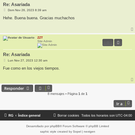
Re: Asariada
M
Dom Nov 26, 2023 8:39 am
e
n
Hehe. Buena buena. Gracias muchachos
s
a
j
e
ZZT
Site Admin
0
Re: Asariada
M
Lun Nov 27, 2023 12:30 am
e
n
Fue como en los viejos tiempos.
s
a
j
e
Responder
8 mensajes • Página
1
de
1
Ir a
RG
Índice general
Borrar cookies
Todos los horarios son
UTC-04:00
Desarrollado por
phpBB
® Forum Software © phpBB Limited
saphic style created by
Sopel
|
nextgen