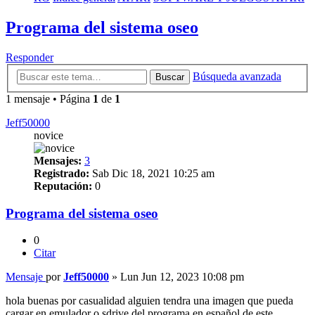
Programa del sistema oseo
Responder
Búsqueda avanzada
Buscar
1 mensaje • Página
1
de
1
Jeff50000
novice
Mensajes:
3
Registrado:
Sab Dic 18, 2021 10:25 am
Reputación:
0
Programa del sistema oseo
0
Citar
Mensaje
por
Jeff50000
»
Lun Jun 12, 2023 10:08 pm
hola buenas por casualidad alguien tendra una imagen que pueda
cargar en emulador o sdrive del programa en español de este