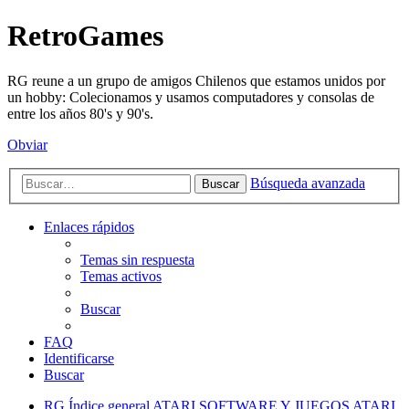
RetroGames
RG reune a un grupo de amigos Chilenos que estamos unidos por
un hobby: Colecionamos y usamos computadores y consolas de
entre los años 80's y 90's.
Obviar
Búsqueda avanzada
Buscar
Enlaces rápidos
Temas sin respuesta
Temas activos
Buscar
FAQ
Identificarse
Buscar
RG
Índice general
ATARI
SOFTWARE Y JUEGOS ATARI