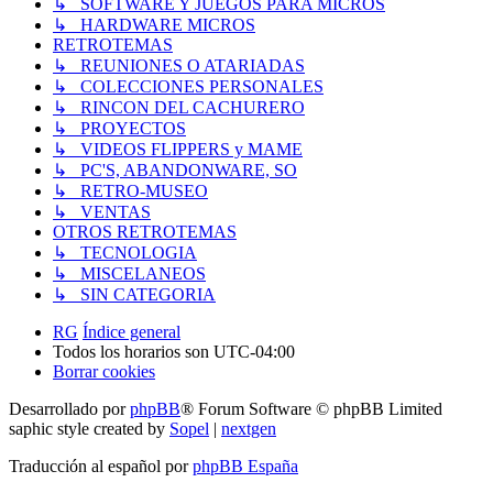
↳ SOFTWARE Y JUEGOS PARA MICROS
↳ HARDWARE MICROS
RETROTEMAS
↳ REUNIONES O ATARIADAS
↳ COLECCIONES PERSONALES
↳ RINCON DEL CACHURERO
↳ PROYECTOS
↳ VIDEOS FLIPPERS y MAME
↳ PC'S, ABANDONWARE, SO
↳ RETRO-MUSEO
↳ VENTAS
OTROS RETROTEMAS
↳ TECNOLOGIA
↳ MISCELANEOS
↳ SIN CATEGORIA
RG
Índice general
Todos los horarios son
UTC-04:00
Borrar cookies
Desarrollado por
phpBB
® Forum Software © phpBB Limited
saphic style created by
Sopel
|
nextgen
Traducción al español por
phpBB España