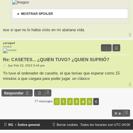
► MOSTRAR SPOILER
ese si que no lo habia visto en mi atariana vida.
yaragad
novice
0
Re: CASETES... ¿QUIEN TUVO? ¿QUIEN SUFRIÓ?
M
Jue Feb 23, 2023 5:44 pm
e
n
Yo tuve el ordenador de casette, el que tenías que esperar como 15
s
minutos a que cargara para poder jugar. un clásico
a
j
e
Responder
1
2
3
4
5
6
Anterior
77 mensajes
Ir a
RG
Índice general
Borrar cookies
Todos los horarios son
UTC-04:00