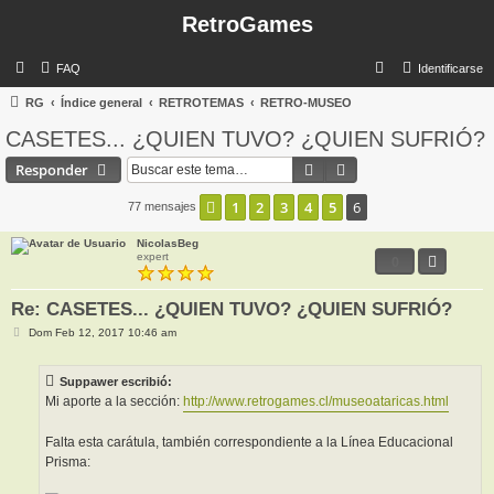
RetroGames
B
FAQ
Identificarse
u
RG
Índice general
RETROTEMAS
RETRO-MUSEO
s
CASETES... ¿QUIEN TUVO? ¿QUIEN SUFRIÓ?
c
Buscar
Búsqueda avanzada
Responder
a
r
1
2
3
4
5
6
Anterior
77 mensajes
NicolasBeg
expert
0
Re: CASETES... ¿QUIEN TUVO? ¿QUIEN SUFRIÓ?
M
Dom Feb 12, 2017 10:46 am
e
n
s
Suppawer escribió:
a
j
Mi aporte a la sección:
http://www.retrogames.cl/museoataricas.html
e
Falta esta carátula, también correspondiente a la Línea Educacional
Prisma: