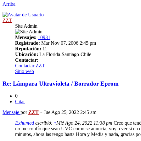
Arriba
ZZT
Site Admin
Mensajes:
10931
Registrado:
Mar Nov 07, 2006 2:45 pm
Reputación:
11
Ubicación:
La Florida-Santiago-Chile
Contactar:
Contactar ZZT
Sitio web
Re: Lámpara Ultravioleta / Borrador Eprom
0
Citar
Mensaje
por
ZZT
»
Jue Ago 25, 2022 2:45 am
Exhumed
escribió:
↑
Mié Ago 24, 2022 11:38 pm
Creo que tendr
no me confío que sean UVC como se anuncia, voy a ver si en ca
minutos, ahora las tengo hasta Hora y Media y nada, gracias po