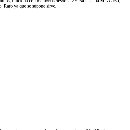
 minutos, funciona con memorias desde la 27C64 hasta la M27C160,
Raro ya que se supone sirve.