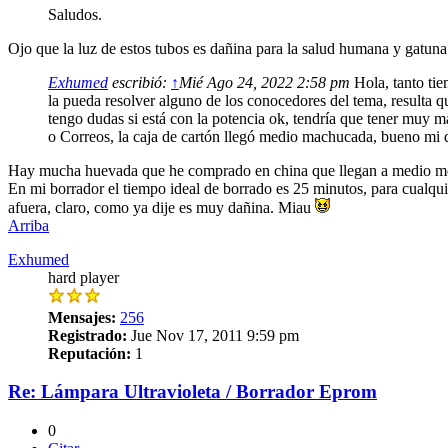
Saludos.
Ojo que la luz de estos tubos es dañina para la salud humana y gatun
Exhumed
escribió:
↑
Mié Ago 24, 2022 2:58 pm
Hola, tanto tie
la pueda resolver alguno de los conocedores del tema, resulta
tengo dudas si está con la potencia ok, tendría que tener muy 
o Correos, la caja de cartón llegó medio machucada, bueno mi du
Hay mucha huevada que he comprado en china que llegan a medio mor
En mi borrador el tiempo ideal de borrado es 25 minutos, para cualqui
afuera, claro, como ya dije es muy dañina. Miau
Arriba
Exhumed
hard player
Mensajes:
256
Registrado:
Jue Nov 17, 2011 9:59 pm
Reputación:
1
Re: Lámpara Ultravioleta / Borrador Eprom
0