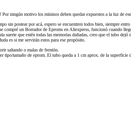
a! Por ningún motivo los mininos deben quedar expuestos a la luz de ese
mpo sin postear por acá, espero se encuentren todos bien, siempre entro 
 que compré un Borrador de Eproms en Aliexpress, funcionó cuando lle
mala suerte que estén todas las memorias dañadas, creo que el tubo dejó
da es si me servirán estos para ese propósito.
ir saltando o malas de frentón.
er tipo/tamaño de eprom. El tubo queda a 1 cm aprox. de la superficie de