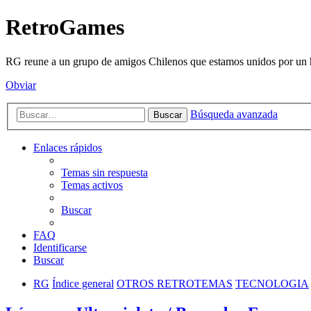
RetroGames
RG reune a un grupo de amigos Chilenos que estamos unidos por un h
Obviar
Búsqueda avanzada
Buscar
Enlaces rápidos
Temas sin respuesta
Temas activos
Buscar
FAQ
Identificarse
Buscar
RG
Índice general
OTROS RETROTEMAS
TECNOLOGIA