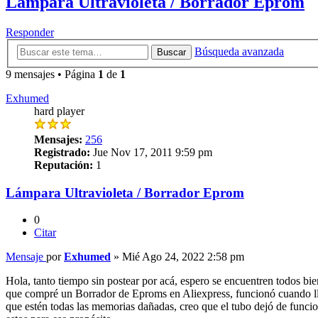
Lámpara Ultravioleta / Borrador Eprom
Responder
Búsqueda avanzada
Buscar
9 mensajes • Página
1
de
1
Exhumed
hard player
Mensajes:
256
Registrado:
Jue Nov 17, 2011 9:59 pm
Reputación:
1
Lámpara Ultravioleta / Borrador Eprom
0
Citar
Mensaje
por
Exhumed
»
Mié Ago 24, 2022 2:58 pm
Hola, tanto tiempo sin postear por acá, espero se encuentren todos bie
que compré un Borrador de Eproms en Aliexpress, funcionó cuando lle
que estén todas las memorias dañadas, creo que el tubo dejó de funci