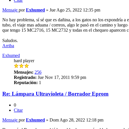
Citar
Mensaje
por
Exhumed
»
Jue Ago 25, 2022 12:35 pm
No hay problema, sí sé que es dañina, a los gatos no los expondría a 
tubo, el viaje mas aduana / correos, algo le pasó en el camino y lue
que tengo 15 MC2716, 15 MC2732 y todas en el chequeo aparecen con
Saludos.
Arriba
Exhumed
hard player
Mensajes:
256
Registrado:
Jue Nov 17, 2011 9:59 pm
Reputación:
1
Re: Lámpara Ultravioleta / Borrador Eprom
0
Citar
Mensaje
por
Exhumed
»
Dom Ago 28, 2022 12:18 pm