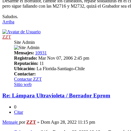
Desarmé el Borrador, cambié los cableados, repasé soldaduras en el 
pero sigue fallando con las M2716 y M2732, quizá el Grabador sea el
Saludos.
Arriba
ZZT
Site Admin
Mensajes:
10931
Registrado:
Mar Nov 07, 2006 2:45 pm
Reputación:
11
Ubicación:
La Florida-Santiago-Chile
Contactar:
Contactar ZZT
Sitio web
Re: Lámpara Ultravioleta / Borrador Eprom
0
Citar
Mensaje
por
ZZT
»
Dom Ago 28, 2022 11:15 pm