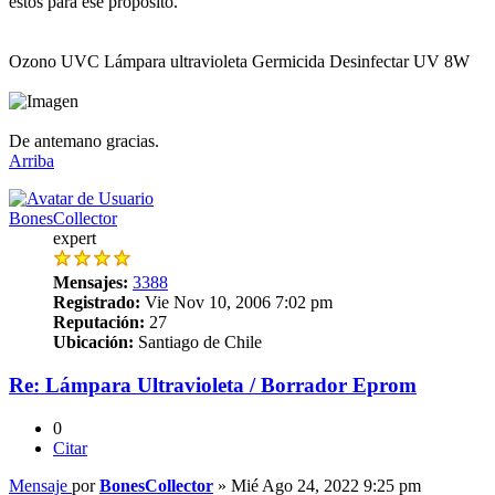
estos para ese propósito.
Ozono UVC Lámpara ultravioleta Germicida Desinfectar UV 8W
De antemano gracias.
Arriba
BonesCollector
expert
Mensajes:
3388
Registrado:
Vie Nov 10, 2006 7:02 pm
Reputación:
27
Ubicación:
Santiago de Chile
Re: Lámpara Ultravioleta / Borrador Eprom
0
Citar
Mensaje
por
BonesCollector
»
Mié Ago 24, 2022 9:25 pm