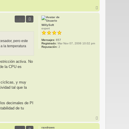
c
t
A
a
r
r
Z
r
0
Z
i
T
b
WillySoft
a
expert
Mensajes:
657
cesador, pero este
Registrado:
Mar Nov 07, 2006 10:02 pm
a la temperatura
Reputación:
2
stricción activa. No
 de la CPU es
 cíclicas, y muy
ividad tal que la
 los decimales de PI
tabilidad de tu
A
r
r
raxdraws