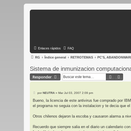
Enlaces rápidos
FAQ
RG
Índice general
RETROTEMAS
PC'S, ABANDONWARE
Sistema de inmunizacion computacional
Buscar
Búsq
Responder
M
por
NEUTRA
»
Mar Jul 03, 2007 2:09 pm
e
n
Bueno, la licencia de este antivirus fue comprado por IB
s
el programa no seguia con la instalacion y te decia que e
a
j
e
Otros chilenos dejaron la escoba y causaron alarma a nive
Recuerdo que siempre salia en el diario un calendario co