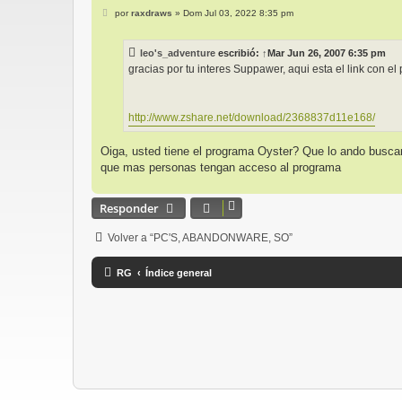
M
por
raxdraws
»
Dom Jul 03, 2022 8:35 pm
e
n
s
leo's_adventure
escribió:
↑
Mar Jun 26, 2007 6:35 pm
a
j
gracias por tu interes Suppawer, aqui esta el link con el
e
http://www.zshare.net/download/2368837d11e168/
Oiga, usted tiene el programa Oyster? Que lo ando buscand
que mas personas tengan acceso al programa
Responder
Volver a “PC'S, ABANDONWARE, SO”
RG
Índice general