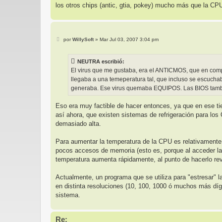
los otros chips (antic, gtia, pokey) mucho más que la CP
M
por
WillySoft
»
Mar Jul 03, 2007 3:04 pm
e
n
s
NEUTRA escribió:
a
j
El virus que me gustaba, era el ANTICMOS, que en comp
e
llegaba a una temeperatura tal, que incluso se escuch
generaba. Ese virus quemaba EQUIPOS. Las BIOS tambi
Eso era muy factible de hacer entonces, ya que en ese ti
así ahora, que existen sistemas de refrigeración para lo
demasiado alta.
Para aumentar la temperatura de la CPU es relativamente f
pocos accesos de memoria (esto es, porque al acceder la m
temperatura aumenta rápidamente, al punto de hacerlo re
Actualmente, un programa que se utiliza para "estresar" 
en distinta resoluciones (10, 100, 1000 ó muchos más dígit
sistema.
Re: