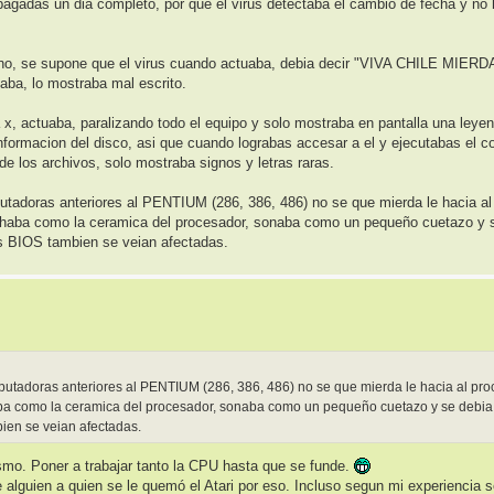
pagadas un dia completo, por que el virus detectaba el cambio de fecha y no 
no, se supone que el virus cuando actuaba, debia decir "VIVA CHILE MIERD
vaba, lo mostraba mal escrito.
 actuaba, paralizando todo el equipo y solo mostraba en pantalla una leye
nformacion del disco, asi que cuando lograbas accesar a el y ejecutabas el 
e los archivos, solo mostraba signos y letras raras.
adoras anteriores al PENTIUM (286, 386, 486) no se que mierda le hacia al
uchaba como la ceramica del procesador, sonaba como un pequeño cuetazo y s
 BIOS tambien se veian afectadas.
utadoras anteriores al PENTIUM (286, 386, 486) no se que mierda le hacia al pro
aba como la ceramica del procesador, sonaba como un pequeño cuetazo y se debia 
en se veian afectadas.
smo. Poner a trabajar tanto la CPU hasta que se funde.
e alguien a quien se le quemó el Atari por eso. Incluso segun mi experienci