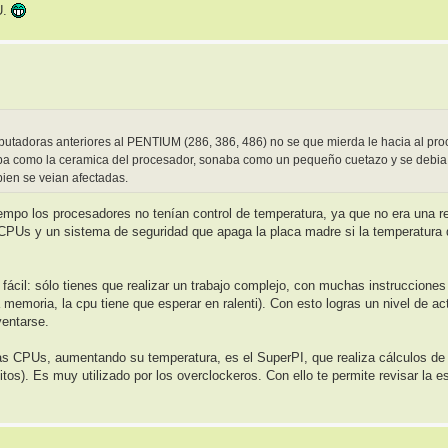
U.
utadoras anteriores al PENTIUM (286, 386, 486) no se que mierda le hacia al pro
aba como la ceramica del procesador, sonaba como un pequeño cuetazo y se debia 
en se veian afectadas.
empo los procesadores no tenían control de temperatura, ya que no era una re
s CPUs y un sistema de seguridad que apaga la placa madre si la temperatura
ácil: sólo tienes que realizar un trabajo complejo, con muchas instrucciones
emoria, la cpu tiene que esperar en ralenti). Con esto logras un nivel de act
ventarse.
las CPUs, aumentando su temperatura, es el SuperPI, que realiza cálculos de
os). Es muy utilizado por los overclockeros. Con ello te permite revisar la es