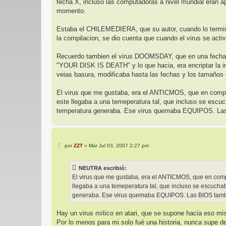
fecha X, incluso las computadoras a nivel mundial eran a
momento.
Estaba el CHILEMEDIERA, que su autor, cuando lo termi
la compilacion, se dio cuenta que cuando el virus se acti
Recuerdo tambien el virus DOOMSDAY, que en una fecha x,
"YOUR DISK IS DEATH" y lo que hacia, era encriptar la i
veias basura, modificaba hasta las fechas y los tamaños d
El virus que me gustaba, era el ANTICMOS, que en comput
este llegaba a una temeperatura tal, que incluso se esc
temperatura generaba. Ese virus quemaba EQUIPOS. Las
M
por
ZZT
»
Mar Jul 03, 2007 2:27 pm
e
n
s
NEUTRA escribió:
a
j
El virus que me gustaba, era el ANTICMOS, que en comp
e
llegaba a una temeperatura tal, que incluso se escuch
generaba. Ese virus quemaba EQUIPOS. Las BIOS tambi
Hay un virus mítico en atari, que se supone hacia eso mi
Por lo menos para mi solo fué una historia, nunca supe d