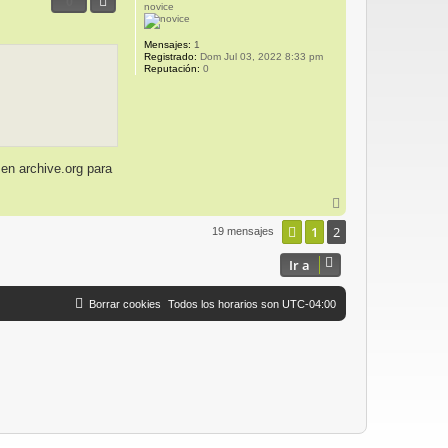
0
i
novice
b
a
Mensajes:
1
Registrado:
Dom Jul 03, 2022 8:33 pm
Reputación:
0
 en archive.org para
A
r
1
2
Anterior
r
19 mensajes
i
b
Ir a
a
Borrar cookies
Todos los horarios son
UTC-04:00