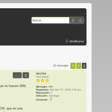
Buscar
Búsqueda avanzad
Identificarse
1
2
Anterior
19 mensajes
NEUTRA
0
hard player
que no fuesen IBM,
Mensajes:
466
Registrado:
Mar Nov 07, 2006 2:45 pm
Reputación:
0
Ubicación:
Santiago
C
Contactar:
o
n
t
ALEM, que en una
a