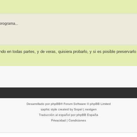
 programa...
o en todas partes, y de veras, quisiera probarlo, y si es posible preservarlo
Desarrollado por
phpBB
® Forum Software © phpBB Limited
saphic style created by
Sopel
|
nextgen
Traducción al español por
phpBB España
Privacidad
|
Condiciones