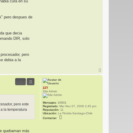
habia cura en su
c
t
a
r
N
A" pero despues de
E
U
T
R
nda que decia
A
comando DIR, solo
 procesador, pero
e debia a la
A
r
r
0
i
b
ZZT
a
Site Admin
Mensajes:
10931
cesador, pero este
Registrado:
Mar Nov 07, 2006 2:45 pm
a la temperatura
Reputación:
11
Ubicación:
La Florida-Santiago-Chile
C
Contactar:
o
n
t
a se quebaman más
a