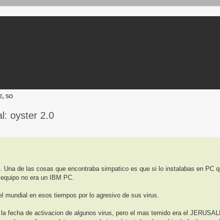
, SO
: oyster 2.0
ueda avanzada
M. Una de las cosas que encontraba simpatico es que si lo instalabas en PC 
l equipo no era un IBM PC.
l mundial en esos tiempos por lo agresivo de sus virus.
n la fecha de activacion de algunos virus, pero el mas temido era el JERUS