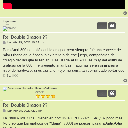
kupamon
novice
0
Re: Double Dragon ??
M
Lun Abr 25, 2022 10:24 am
e
n
Para Atari 800 no salió double dragon, pero siempre fué una especie de
s
mito urbano en la época la existencia de ese juego, compañeros del
a
j
colegio decían que lo tenían. Ese DD de Atari 7800 es muy del estilo de
e
gráficas de la 800, me pregunto si ambas máquinas serán similares a
nivel de hardware, si es así a lo mejor no sería tan complicado portar ese
DD a 800.
BonesCollector
expert
0
Re: Double Dragon ??
M
Lun Abr 25, 2022 9:20 pm
e
n
La 7800 y los XL/XE tienen en común la CPU 6502c "Sally" y poco más.
s
No creo que los gráficos de "Maria" (7800) se puedan pasar a Antic/Gtia
a
j