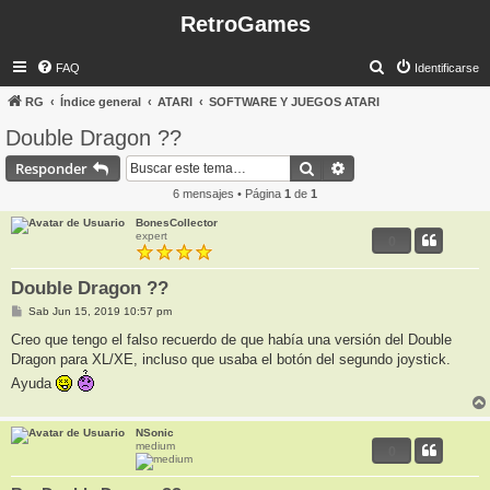
RetroGames
B
FAQ
Identificarse
u
RG
Índice general
ATARI
SOFTWARE Y JUEGOS ATARI
s
Double Dragon ??
c
Buscar
Búsqueda avanzada
Responder
a
6 mensajes • Página
1
de
1
r
BonesCollector
expert
0
Double Dragon ??
M
Sab Jun 15, 2019 10:57 pm
e
n
Creo que tengo el falso recuerdo de que había una versión del Double
s
Dragon para XL/XE, incluso que usaba el botón del segundo joystick.
a
j
Ayuda
e
NSonic
medium
0