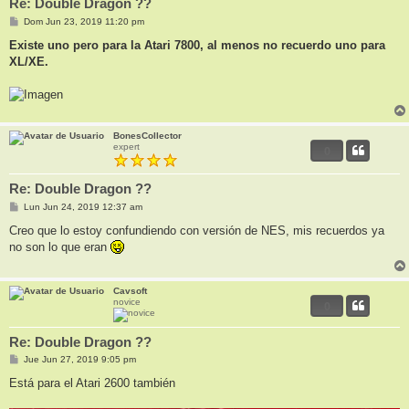
Re: Double Dragon ??
M
Dom Jun 23, 2019 11:20 pm
e
n
Existe uno pero para la Atari 7800, al menos no recuerdo uno para
s
XL/XE.
a
j
e
BonesCollector
expert
0
Re: Double Dragon ??
M
Lun Jun 24, 2019 12:37 am
e
n
Creo que lo estoy confundiendo con versión de NES, mis recuerdos ya
s
no son lo que eran
a
j
e
Cavsoft
novice
0
Re: Double Dragon ??
M
Jue Jun 27, 2019 9:05 pm
e
n
Está para el Atari 2600 también
s
a