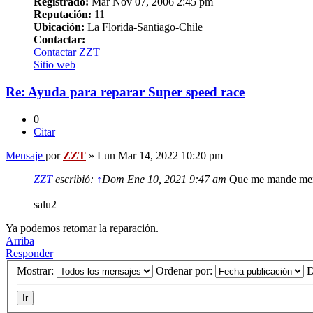
Registrado:
Mar Nov 07, 2006 2:45 pm
Reputación:
11
Ubicación:
La Florida-Santiago-Chile
Contactar:
Contactar ZZT
Sitio web
Re: Ayuda para reparar Super speed race
0
Citar
Mensaje
por
ZZT
»
Lun Mar 14, 2022 10:20 pm
ZZT
escribió:
↑
Dom Ene 10, 2021 9:47 am
Que me mande mens
salu2
Ya podemos retomar la reparación.
Arriba
Responder
Mostrar:
Ordenar por:
D