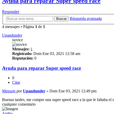
Ayuda para reparar Super speed race
Responder
Búsqueda avanzada
Buscar
4 mensajes • Página
1
de
1
Upandunder
novice
Mensajes:
1
Registrado:
Dom Ene 03, 2021 12:58 am
Reputación:
0
Ayuda para reparar Super speed race
0
Citar
Mensaje
por
Upandunder
»
Dom Ene 03, 2021 12:49 pm
Buenas tardes, me compre una super speed race a la que le faltaba el
cualquier comentario
Arriba