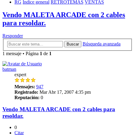
RG
Índice general
RETROTEMAS
VENTAS
Vendo MALETA ARCADE con 2 cables
para resoldar.
Responder
Búsqueda avanzada
Buscar
1 mensaje • Página
1
de
1
batman
expert
Mensajes:
947
Registrado:
Mar Abr 17, 2007 4:35 pm
Reputación:
0
Vendo MALETA ARCADE con 2 cables para
resoldar.
0
Citar