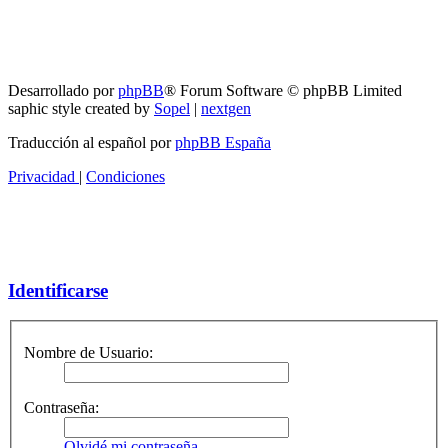
RG
Índice general
Todos los horarios son
UTC-04:00
Borrar cookies
Desarrollado por
phpBB
® Forum Software © phpBB Limited
saphic style created by
Sopel
|
nextgen
Traducción al español por
phpBB España
Privacidad
|
Condiciones
Identificarse
Nombre de Usuario:
Contraseña:
Olvidé mi contraseña