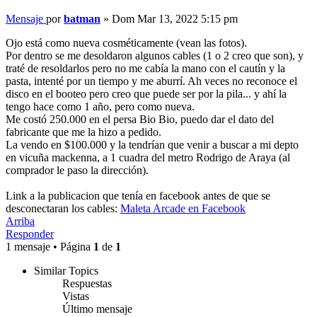
Mensaje
por
batman
»
Dom Mar 13, 2022 5:15 pm
Ojo está como nueva cosméticamente (vean las fotos).
Por dentro se me desoldaron algunos cables (1 o 2 creo que son), y
traté de resoldarlos pero no me cabía la mano con el cautín y la
pasta, intenté por un tiempo y me aburrí. Ah veces no reconoce el
disco en el booteo pero creo que puede ser por la pila... y ahí la
tengo hace como 1 año, pero como nueva.
Me costó 250.000 en el persa Bio Bio, puedo dar el dato del
fabricante que me la hizo a pedido.
La vendo en $100.000 y la tendrían que venir a buscar a mi depto
en vicuña mackenna, a 1 cuadra del metro Rodrigo de Araya (al
comprador le paso la dirección).
Link a la publicacion que tenía en facebook antes de que se
desconectaran los cables:
Maleta Arcade en Facebook
Arriba
Responder
1 mensaje • Página
1
de
1
Similar Topics
Respuestas
Vistas
Último mensaje