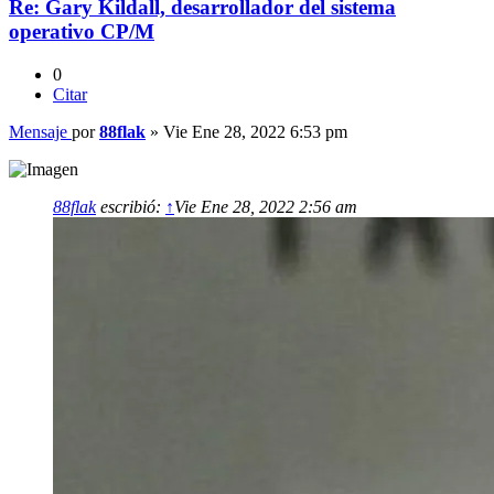
Re: Gary Kildall, desarrollador del sistema
operativo CP/M
0
Citar
Mensaje
por
88flak
»
Vie Ene 28, 2022 6:53 pm
88flak
escribió:
↑
Vie Ene 28, 2022 2:56 am