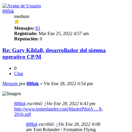
88flak
medium
Mensajes:
83
Registrado:
Mar Ene 25, 2022 4:57 am
Reputación:
0
Re: Gary Kildall, desarrollador del sistema
operativo CP/M
0
Citar
Mensaje
por
88flak
»
Vie Ene 28, 2022 6:54 pm
88flak
escribió:
↑
Vie Ene 28, 2022 6:43 pm
http://www.tomrolander.com/MasterPilotA ... 8-
2016.pdf
88flak
escribió:
↑
Vie Ene 28, 2022 4:08
am
Tom Rolander / Formation Flying