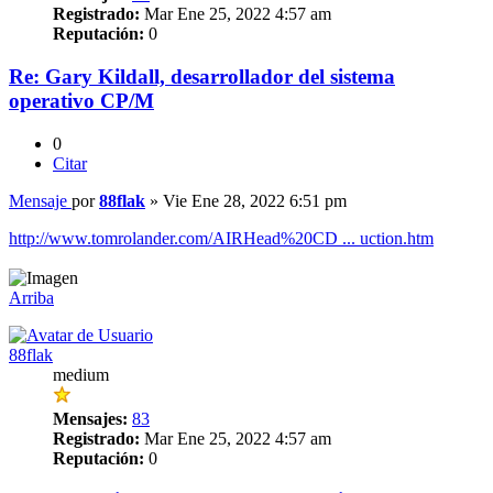
Registrado:
Mar Ene 25, 2022 4:57 am
Reputación:
0
Re: Gary Kildall, desarrollador del sistema
operativo CP/M
0
Citar
Mensaje
por
88flak
»
Vie Ene 28, 2022 6:51 pm
http://www.tomrolander.com/AIRHead%20CD ... uction.htm
Arriba
88flak
medium
Mensajes:
83
Registrado:
Mar Ene 25, 2022 4:57 am
Reputación:
0