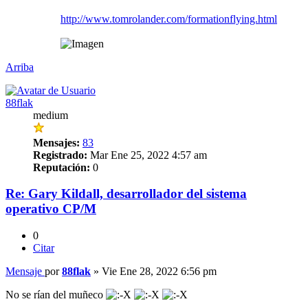
http://www.tomrolander.com/formationflying.html
Arriba
88flak
medium
Mensajes:
83
Registrado:
Mar Ene 25, 2022 4:57 am
Reputación:
0
Re: Gary Kildall, desarrollador del sistema
operativo CP/M
0
Citar
Mensaje
por
88flak
»
Vie Ene 28, 2022 6:56 pm
No se rían del muñeco