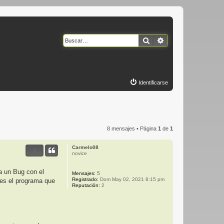
Buscar
Búsqueda avanzad
Identificarse
8 mensajes • Página
1
de
1
Carmelo08
0
novice
a un Bug con el
Mensajes:
5
Registrado:
Dom May 02, 2021 8:15 pm
 es el programa que
Reputación:
2