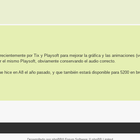
recientemente por Tix y Playsoft para mejorar la gráfica y las animaciones (ve
or el mismo Playsoft, obviamente conservando el audio correcto.
e hice en A8 el año pasado, y que también estará disponible para 5200 en br
Desarrollado por
phpBB
® Forum Software © phpBB Limited