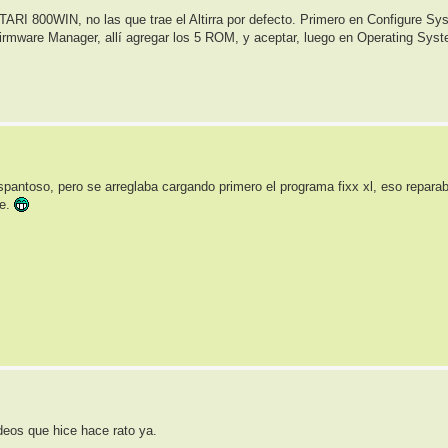
I 800WIN, no las que trae el Altirra por defecto. Primero en Configure Sys
rmware Manager, allí agregar los 5 ROM, y aceptar, luego en Operating Syste
espantoso, pero se arreglaba cargando primero el programa fixx xl, eso reparab
de.
deos que hice hace rato ya.