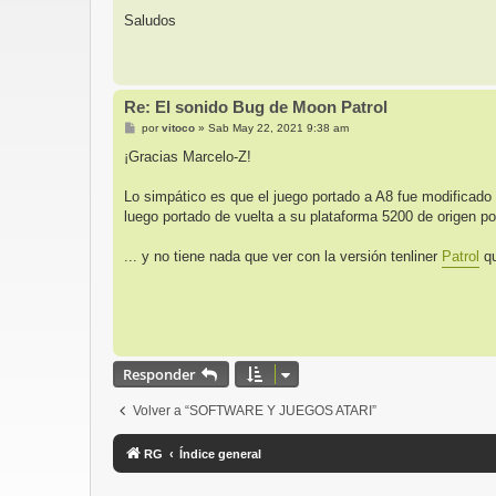
a
j
Saludos
e
Re: El sonido Bug de Moon Patrol
M
por
vitoco
»
Sab May 22, 2021 9:38 am
e
n
¡Gracias Marcelo-Z!
s
a
j
Lo simpático es que el juego portado a A8 fue modificado 
e
luego portado de vuelta a su plataforma 5200 de origen p
... y no tiene nada que ver con la versión tenliner
Patrol
qu
Responder
Volver a “SOFTWARE Y JUEGOS ATARI”
RG
Índice general