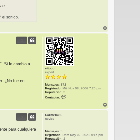
zz....
 el sonido.
A
r
r
0
i
b
a
C. Si lo cambio a
vitoco
expert
ón. ¿No fue en
Mensajes:
872
Registrado:
Mié Nov 08, 2006 7:25 pm
Reputación:
5
C
Contactar:
o
n
A
t
r
a
r
c
Carmelo08
0
i
t
novice
b
a
r
a
ente para cualquiera
v
Mensajes:
5
i
Registrado:
Dom May 02, 2021 8:15 pm
t
Reputación:
2