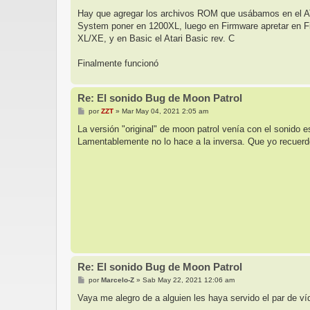
e
Hay que agregar los archivos ROM que usábamos en el ATAR
System poner en 1200XL, luego en Firmware apretar en Fi
XL/XE, y en Basic el Atari Basic rev. C
Finalmente funcionó
Re: El sonido Bug de Moon Patrol
M
por
ZZT
»
Mar May 04, 2021 2:05 am
e
n
La versión "original" de moon patrol venía con el sonido 
s
Lamentablemente no lo hace a la inversa. Que yo recuer
a
j
e
Re: El sonido Bug de Moon Patrol
M
por
Marcelo-Z
»
Sab May 22, 2021 12:06 am
e
n
Vaya me alegro de a alguien les haya servido el par de ví
s