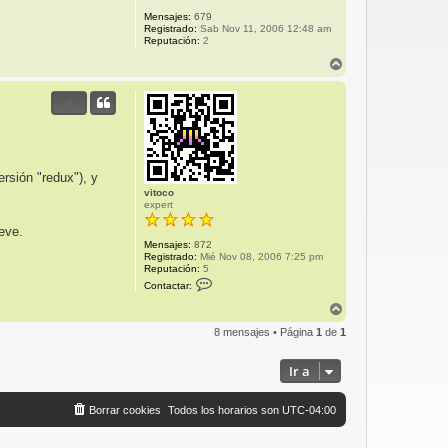
T
Mensajes:
679
Registrado:
Sab Nov 11, 2006 12:48 am
Reputación:
2
A
r
r
0
i
b
a
rsión "redux"), y
vitoco
expert
eve.
Mensajes:
872
Registrado:
Mié Nov 08, 2006 7:25 pm
Reputación:
5
C
Contactar:
o
n
A
t
r
a
8 mensajes • Página
1
de
1
r
c
i
t
b
a
Ir a
r
a
v
i
Borrar cookies
Todos los horarios son
UTC-04:00
t
o
c
o