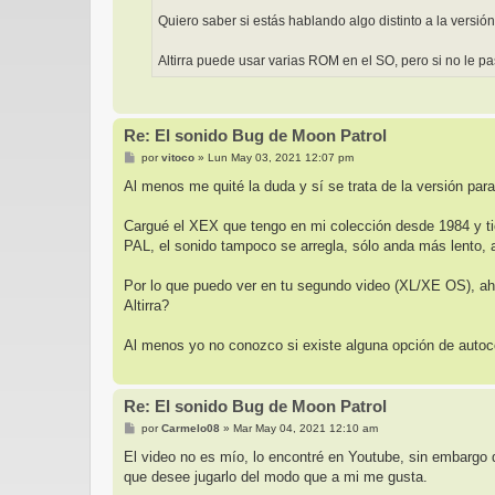
Quiero saber si estás hablando algo distinto a la versi
Altirra puede usar varias ROM en el SO, pero si no le p
Re: El sonido Bug de Moon Patrol
M
por
vitoco
»
Lun May 03, 2021 12:07 pm
e
n
Al menos me quité la duda y sí se trata de la versión par
s
a
j
Cargué el XEX que tengo en mi colección desde 1984 y tien
e
PAL, el sonido tampoco se arregla, sólo anda más lento,
Por lo que puedo ver en tu segundo video (XL/XE OS), ahí
Altirra?
Al menos yo no conozco si existe alguna opción de autocorr
Re: El sonido Bug de Moon Patrol
M
por
Carmelo08
»
Mar May 04, 2021 12:10 am
e
n
El video no es mío, lo encontré en Youtube, sin embargo 
s
que desee jugarlo del modo que a mi me gusta.
a
j