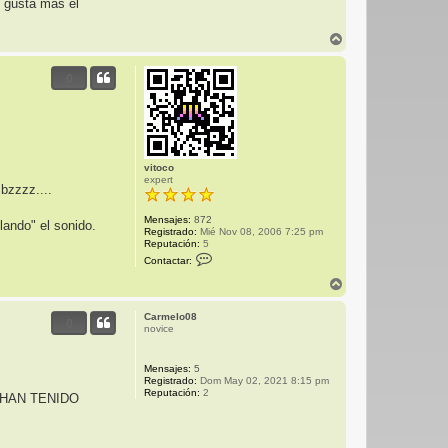
e gusta mas el
A
r
r
0
i
b
a
vitoco
expert
bzzzz....
Mensajes:
872
lando" el sonido.
Registrado:
Mié Nov 08, 2006 7:25 pm
Reputación:
5
C
Contactar:
o
n
A
t
r
a
r
c
Carmelo08
0
i
t
novice
b
a
r
a
v
Mensajes:
5
i
Registrado:
Dom May 02, 2021 8:15 pm
t
Reputación:
2
 HAN TENIDO
o
c
o