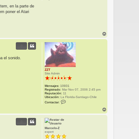
o
c
tem, en la parte de
o
m poner el Atari
A
r
r
0
i
b
a
a el sonido.
ZZT
Site Admin
Mensajes:
10931
Registrado:
Mar Nov 07, 2006 2:45 pm
Reputación:
11
Ubicación:
La Florida-Santiago-Chile
C
Contactar:
o
n
A
t
r
a
r
c
0
i
t
b
a
Marcelo-Z
r
a
expert
Z
Z