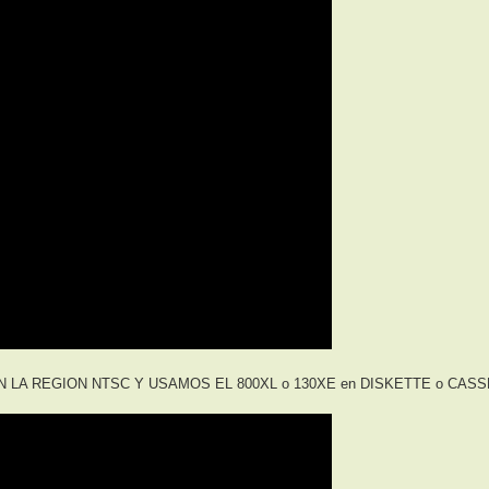
 LA REGION NTSC Y USAMOS EL 800XL o 130XE en DISKETTE o CASS