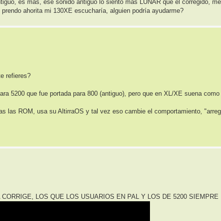
antiguo, es mas, ese sonido antiguo lo siento mas LUNAR que el corregido, m
prendo ahorita mi 130XE escucharía, alguien podría ayudarme?
e refieres?
 para 5200 que fue portada para 800 (antiguo), pero que en XL/XE suena como 
sas las ROM, usa su AltirraOS y tal vez eso cambie el comportamiento, "arreg
A CORRIGE, LOS QUE LOS USUARIOS EN PAL Y LOS DE 5200 SIEMPRE