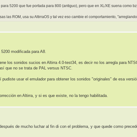
ón para 5200 que fue portada para 800 (antiguo), pero que en XL/XE suena como bzz
asas las ROM, usa su AltirraOS y tal vez eso cambie el comportamiento, "arreglando"
a 5200 modificada para A8.
e los sonidos sucios en Altirra 4.0-test34, es decir no los arregla para NTS
 así que no se trata de PAL versus NTSC.
 pudiste usar el emulador para obtener los sonidos "originales" de esa versi
ección en Altirra, y si es que existe, no la tengo habilitada.
después de mucho luchar al fin di con el problema, y que quede como preced