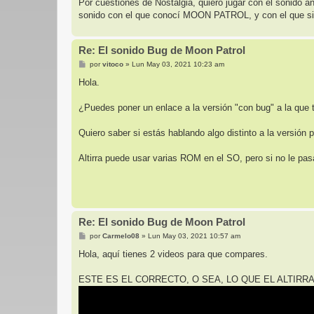
Por cuestiones de Nostalgia, quiero jugar con el sonido 
sonido con el que conocí MOON PATROL, y con el que si 
Re: El sonido Bug de Moon Patrol
M
por
vitoco
»
Lun May 03, 2021 10:23 am
e
n
Hola.
s
a
j
¿Puedes poner un enlace a la versión "con bug" a la que t
e
Quiero saber si estás hablando algo distinto a la versión
Altirra puede usar varias ROM en el SO, pero si no le pa
Re: El sonido Bug de Moon Patrol
M
por
Carmelo08
»
Lun May 03, 2021 10:57 am
e
n
Hola, aquí tienes 2 videos para que compares.
s
a
j
ESTE ES EL CORRECTO, O SEA, LO QUE EL ALTIRR
e