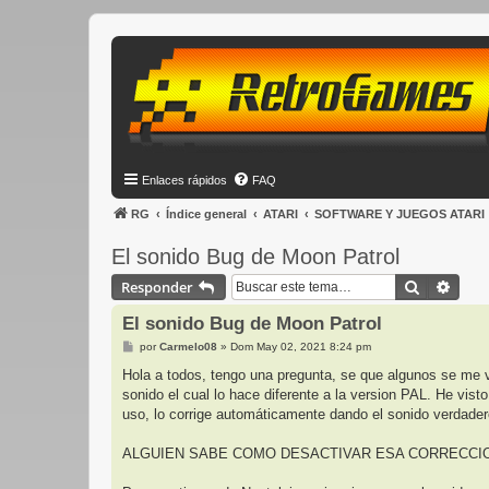
Enlaces rápidos
FAQ
RG
Índice general
ATARI
SOFTWARE Y JUEGOS ATARI
El sonido Bug de Moon Patrol
Buscar
Búsq
Responder
El sonido Bug de Moon Patrol
M
por
Carmelo08
»
Dom May 02, 2021 8:24 pm
e
n
Hola a todos, tengo una pregunta, se que algunos se me 
s
sonido el cual lo hace diferente a la version PAL. He vi
a
j
uso, lo corrige automáticamente dando el sonido verdadero
e
ALGUIEN SABE COMO DESACTIVAR ESA CORRECCION