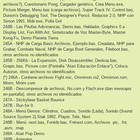
archivos?), Cuestionario Pong, Cargador genérico, Crea Menu.exe,
Picture Merger, Menu.bas (carga archivos), Super Track IV, Control.bas,
Dunion's Debugging Tool, The Designer's Pencil, Reductor 2.0, NHP con
Simon 1991, Mdir.exe, Polla Gol
244B - Las Pitufas Adivinanzas, Demo.bas, Hablador, Graphics 0 a
Display List, Fun With Art, Sintetizador de Voz Master-Byte, Master
Kong-Fu, Demo Planeta Tierra
245A - NHP de Carga Basic Archivos, Ejemplo.bas, Creadata, NHP para
Grabar, Combate Naval, NHP de Carga Boot Generales, Fileboot.bas,
otros archivos no identificados
245B - 256Kb - La Expansión, Disk Disassembler, Deskoa.bas,
Grapic.bas, Picture.com (Pantalla "Atari Educación Enlace"), Coloca
Autorun, otros archivos no identificados
(*) 246A - Contiene archivos Fight.mic, Omnimon.ro2, Omnimon.rom,
Mrom, Mrom.com
246B - Descompresor de archivos, No.com y Flach.exe (dan mensajes
en pantalla), otros archivos no identificados
247A - Stickybear Basket Bounce
247B - Run for It
248A - Menú Demos: Cilindros, Cuadros, Sonido (Lada), Sonido (Sound
Source System 2),Stak 1992, Player, Tele, Next
248B - Menú: next.bas, Fontdir.bas, Fntnext.com, Archivos .pic, .fnt,
.asm, .map
249A - Atari Pop Demo
249B - Animator