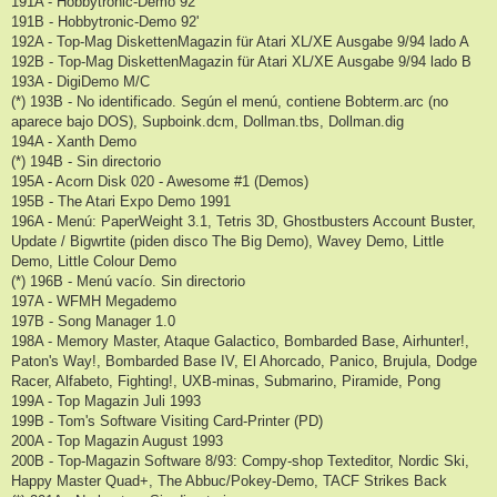
191A - Hobbytronic-Demo 92'
191B - Hobbytronic-Demo 92'
192A - Top-Mag DiskettenMagazin für Atari XL/XE Ausgabe 9/94 lado A
192B - Top-Mag DiskettenMagazin für Atari XL/XE Ausgabe 9/94 lado B
193A - DigiDemo M/C
(*) 193B - No identificado. Según el menú, contiene Bobterm.arc (no
aparece bajo DOS), Supboink.dcm, Dollman.tbs, Dollman.dig
194A - Xanth Demo
(*) 194B - Sin directorio
195A - Acorn Disk 020 - Awesome #1 (Demos)
195B - The Atari Expo Demo 1991
196A - Menú: PaperWeight 3.1, Tetris 3D, Ghostbusters Account Buster,
Update / Bigwrtite (piden disco The Big Demo), Wavey Demo, Little
Demo, Little Colour Demo
(*) 196B - Menú vacío. Sin directorio
197A - WFMH Megademo
197B - Song Manager 1.0
198A - Memory Master, Ataque Galactico, Bombarded Base, Airhunter!,
Paton's Way!, Bombarded Base IV, El Ahorcado, Panico, Brujula, Dodge
Racer, Alfabeto, Fighting!, UXB-minas, Submarino, Piramide, Pong
199A - Top Magazin Juli 1993
199B - Tom's Software Visiting Card-Printer (PD)
200A - Top Magazin August 1993
200B - Top-Magazin Software 8/93: Compy-shop Texteditor, Nordic Ski,
Happy Master Quad+, The Abbuc/Pokey-Demo, TACF Strikes Back