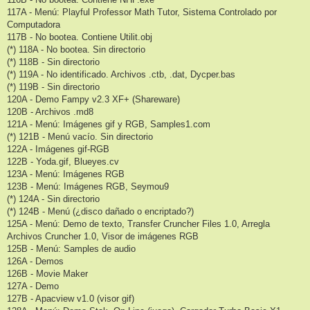
117A - Menú: Playful Professor Math Tutor, Sistema Controlado por
Computadora
117B - No bootea. Contiene Utilit.obj
(*) 118A - No bootea. Sin directorio
(*) 118B - Sin directorio
(*) 119A - No identificado. Archivos .ctb, .dat, Dycper.bas
(*) 119B - Sin directorio
120A - Demo Fampy v2.3 XF+ (Shareware)
120B - Archivos .md8
121A - Menú: Imágenes gif y RGB, Samples1.com
(*) 121B - Menú vacío. Sin directorio
122A - Imágenes gif-RGB
122B - Yoda.gif, Blueyes.cv
123A - Menú: Imágenes RGB
123B - Menú: Imágenes RGB, Seymou9
(*) 124A - Sin directorio
(*) 124B - Menú (¿disco dañado o encriptado?)
125A - Menú: Demo de texto, Transfer Cruncher Files 1.0, Arregla
Archivos Cruncher 1.0, Visor de imágenes RGB
125B - Menú: Samples de audio
126A - Demos
126B - Movie Maker
127A - Demo
127B - Apacview v1.0 (visor gif)