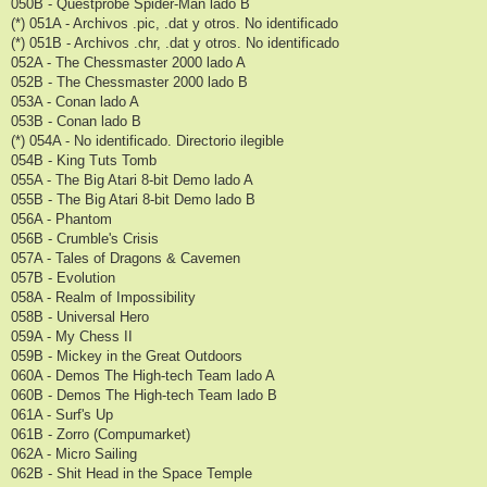
050B - Questprobe Spider-Man lado B
(*) 051A - Archivos .pic, .dat y otros. No identificado
(*) 051B - Archivos .chr, .dat y otros. No identificado
052A - The Chessmaster 2000 lado A
052B - The Chessmaster 2000 lado B
053A - Conan lado A
053B - Conan lado B
(*) 054A - No identificado. Directorio ilegible
054B - King Tuts Tomb
055A - The Big Atari 8-bit Demo lado A
055B - The Big Atari 8-bit Demo lado B
056A - Phantom
056B - Crumble's Crisis
057A - Tales of Dragons & Cavemen
057B - Evolution
058A - Realm of Impossibility
058B - Universal Hero
059A - My Chess II
059B - Mickey in the Great Outdoors
060A - Demos The High-tech Team lado A
060B - Demos The High-tech Team lado B
061A - Surf's Up
061B - Zorro (Compumarket)
062A - Micro Sailing
062B - Shit Head in the Space Temple