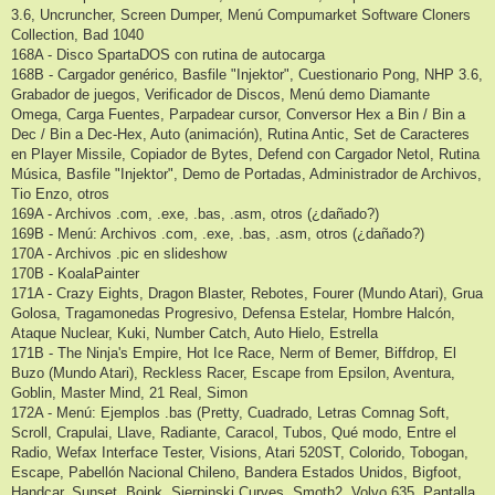
3.6, Uncruncher, Screen Dumper, Menú Compumarket Software Cloners
Collection, Bad 1040
168A - Disco SpartaDOS con rutina de autocarga
168B - Cargador genérico, Basfile "Injektor", Cuestionario Pong, NHP 3.6,
Grabador de juegos, Verificador de Discos, Menú demo Diamante
Omega, Carga Fuentes, Parpadear cursor, Conversor Hex a Bin / Bin a
Dec / Bin a Dec-Hex, Auto (animación), Rutina Antic, Set de Caracteres
en Player Missile, Copiador de Bytes, Defend con Cargador Netol, Rutina
Música, Basfile "Injektor", Demo de Portadas, Administrador de Archivos,
Tio Enzo, otros
169A - Archivos .com, .exe, .bas, .asm, otros (¿dañado?)
169B - Menú: Archivos .com, .exe, .bas, .asm, otros (¿dañado?)
170A - Archivos .pic en slideshow
170B - KoalaPainter
171A - Crazy Eights, Dragon Blaster, Rebotes, Fourer (Mundo Atari), Grua
Golosa, Tragamonedas Progresivo, Defensa Estelar, Hombre Halcón,
Ataque Nuclear, Kuki, Number Catch, Auto Hielo, Estrella
171B - The Ninja's Empire, Hot Ice Race, Nerm of Bemer, Biffdrop, El
Buzo (Mundo Atari), Reckless Racer, Escape from Epsilon, Aventura,
Goblin, Master Mind, 21 Real, Simon
172A - Menú: Ejemplos .bas (Pretty, Cuadrado, Letras Comnag Soft,
Scroll, Crapulai, Llave, Radiante, Caracol, Tubos, Qué modo, Entre el
Radio, Wefax Interface Tester, Visions, Atari 520ST, Colorido, Tobogan,
Escape, Pabellón Nacional Chileno, Bandera Estados Unidos, Bigfoot,
Handcar, Sunset, Boink, Sierpinski Curves, Smoth2, Volvo 635, Pantalla,