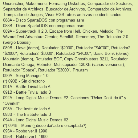
Uncruncher, Make-menu, Formating Diskettes, Comparador de Sectores,
Separador de Archivos, Buscador de Archivos, Comparador de Archivos,
Trampiador de Juegos, Visor RGB, otros archivos no identificados
088A - Disco SpartaDOS con programas asm
088B - Disco SpartaDOS con programas asm
089A - Super-track II 2.0, Escape from Hell, Chicken, Melodic, The
Wizard Text Adventure Creator, Scrollit!, Rememory, The Rotulator 2.0
(Sergio Boassi)
089B - Llave (demo), Rotulador "$2000", Rotulador "$4C00", Rotulador2
"$2000", Rotulador2 "$3000", Rotulador2 "$4C00", Basic Boink (demo),
Mountain (demo), Rotulador EOF, Copy Ghostbusters 3211, Rotulador
Diamante Omega, Rotnetol, Multicopiador 130XE (varias versiones),
Rotulador "Space", Rotulador "$3000", Pre.asm
090A - Song Manager 1.0
(*) 090B - Sin directorio
091A - Battle Trivial lado A
091B - Battle Trivial lado B
092A - Long Digital Music Demos #2: Canciones "Relax Don't do it" y
"Overkill"
093A - The Institute lado A
093B - The Institute lado B
094A - Long Digital Music Demos #2
(*) 094B - Menú (¿disco dañado o encriptado?)
095A - Robbo ver.II 1990
095B - Robbo ver.II 1990