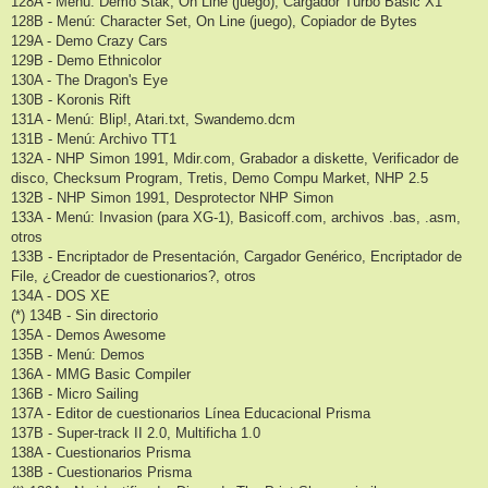
128A - Menú: Demo Stak, On Line (juego), Cargador Turbo Basic X1
128B - Menú: Character Set, On Line (juego), Copiador de Bytes
129A - Demo Crazy Cars
129B - Demo Ethnicolor
130A - The Dragon's Eye
130B - Koronis Rift
131A - Menú: Blip!, Atari.txt, Swandemo.dcm
131B - Menú: Archivo TT1
132A - NHP Simon 1991, Mdir.com, Grabador a diskette, Verificador de
disco, Checksum Program, Tretis, Demo Compu Market, NHP 2.5
132B - NHP Simon 1991, Desprotector NHP Simon
133A - Menú: Invasion (para XG-1), Basicoff.com, archivos .bas, .asm,
otros
133B - Encriptador de Presentación, Cargador Genérico, Encriptador de
File, ¿Creador de cuestionarios?, otros
134A - DOS XE
(*) 134B - Sin directorio
135A - Demos Awesome
135B - Menú: Demos
136A - MMG Basic Compiler
136B - Micro Sailing
137A - Editor de cuestionarios Línea Educacional Prisma
137B - Super-track II 2.0, Multificha 1.0
138A - Cuestionarios Prisma
138B - Cuestionarios Prisma