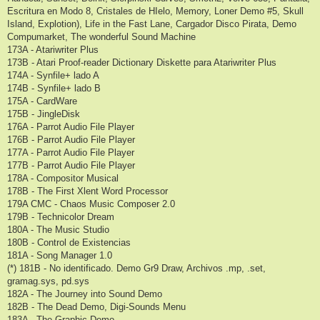
Escritura en Modo 8, Cristales de HIelo, Memory, Loner Demo #5, Skull
Island, Explotion), Life in the Fast Lane, Cargador Disco Pirata, Demo
Compumarket, The wonderful Sound Machine
173A - Atariwriter Plus
173B - Atari Proof-reader Dictionary Diskette para Atariwriter Plus
174A - Synfile+ lado A
174B - Synfile+ lado B
175A - CardWare
175B - JingleDisk
176A - Parrot Audio File Player
176B - Parrot Audio File Player
177A - Parrot Audio File Player
177B - Parrot Audio File Player
178A - Compositor Musical
178B - The First Xlent Word Processor
179A CMC - Chaos Music Composer 2.0
179B - Technicolor Dream
180A - The Music Studio
180B - Control de Existencias
181A - Song Manager 1.0
(*) 181B - No identificado. Demo Gr9 Draw, Archivos .mp, .set,
gramag.sys, pd.sys
182A - The Journey into Sound Demo
182B - The Dead Demo, Digi-Sounds Menu
183A - The Graphic Demo