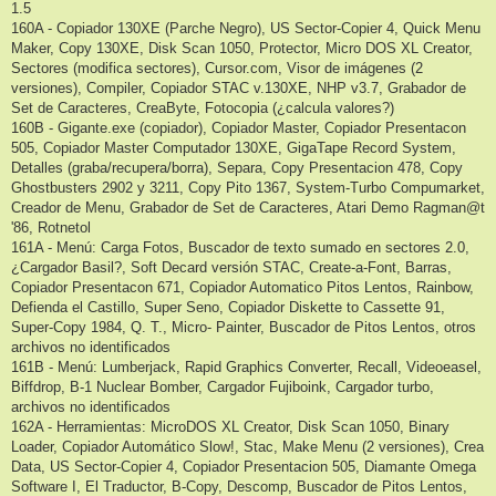
1.5
160A - Copiador 130XE (Parche Negro), US Sector-Copier 4, Quick Menu
Maker, Copy 130XE, Disk Scan 1050, Protector, Micro DOS XL Creator,
Sectores (modifica sectores), Cursor.com, Visor de imágenes (2
versiones), Compiler, Copiador STAC v.130XE, NHP v3.7, Grabador de
Set de Caracteres, CreaByte, Fotocopia (¿calcula valores?)
160B - Gigante.exe (copiador), Copiador Master, Copiador Presentacon
505, Copiador Master Computador 130XE, GigaTape Record System,
Detalles (graba/recupera/borra), Separa, Copy Presentacion 478, Copy
Ghostbusters 2902 y 3211, Copy Pito 1367, System-Turbo Compumarket,
Creador de Menu, Grabador de Set de Caracteres, Atari Demo Ragman@t
'86, Rotnetol
161A - Menú: Carga Fotos, Buscador de texto sumado en sectores 2.0,
¿Cargador Basil?, Soft Decard versión STAC, Create-a-Font, Barras,
Copiador Presentacon 671, Copiador Automatico Pitos Lentos, Rainbow,
Defienda el Castillo, Super Seno, Copiador Diskette to Cassette 91,
Super-Copy 1984, Q. T., Micro- Painter, Buscador de Pitos Lentos, otros
archivos no identificados
161B - Menú: Lumberjack, Rapid Graphics Converter, Recall, Videoeasel,
Biffdrop, B-1 Nuclear Bomber, Cargador Fujiboink, Cargador turbo,
archivos no identificados
162A - Herramientas: MicroDOS XL Creator, Disk Scan 1050, Binary
Loader, Copiador Automático Slow!, Stac, Make Menu (2 versiones), Crea
Data, US Sector-Copier 4, Copiador Presentacion 505, Diamante Omega
Software I, El Traductor, B-Copy, Descomp, Buscador de Pitos Lentos,