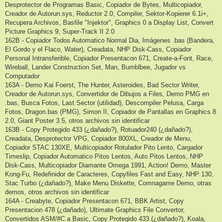
Desprotector de Programas Basic, Copiador de Bytes, Multicopiador,
Creador de Autorun.sys, Reductor 2.0, Compiler, Sektor-Kopierer 6.1i+,
Recupera Archivos, Basfile "Injektor", Graphics 0 a Display List, Convert
Picture Graphics 9, Super-Track II 2.0
162B - Copiador Todos Automatico Normal Dia, Imágenes .bas (Bandera,
El Gordo y el Flaco, Water), Creadata, NHP Disk-Cass, Copiador
Personal Intransferible, Copiador Presentacon 671, Create-a-Font, Race,
Wireball, Lander Construction Set, Man, Bumblbee, Jugador vs
Computador
163A - Demo Kai Foerst, The Hunter, Asteroides, Bad Sector Writer,
Creador de Autorun.sys, Convertidor de Dibujos a Files, Demo PMG en
.bas, Busca Fotos, Last Sector (utilidad), Descompiler Pelusa, Carga
Fotos, Dragon.bas (PMG), Simon II, Copiador de Pantallas en Graphics 8
2.0, Giant Poster 3.5, otros archivos sin identificar
163B - Copy Protegido 433 (¿dañado?), Rotuador240 (¿dañado?),
Creadata, Desprotector VPG, Copiador 800XL, Creador de Menu,
Copiador STAC 130XE, Multicopiador Rotulador Pito Lento, Cargador
Timeslip, Copiador Automatico Pitos Lentos, Auto Pitos Lentos, NHP
Disk-Cass, Multicopiador Diamante Omega 1991, Action! Demo, Master
Kong-Fu, Redefinidor de Caracteres, Copyfiles Fast and Easy, NHP 130,
Stac Turbo (¿dañado?), Make Menu Diskette, Comnagame Demo, otras
demos, otros archivos sin identificar
164A - Creabyte, Copiador Presentacon 671, BBK Artist, Copy
Presentacion 478 (¿dañado), Ultimate Graphics File Convertor,
Convertidos ASM/#C a Basic, Copy Protegido 433 (¿dañado?), Koala,