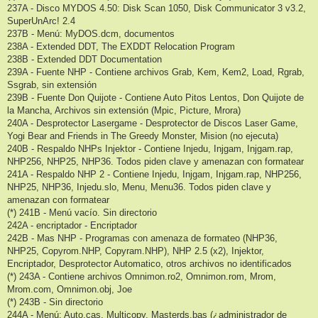
237A - Disco MYDOS 4.50: Disk Scan 1050, Disk Communicator 3 v3.2,
SuperUnArc! 2.4
237B - Menú: MyDOS.dcm, documentos
238A - Extended DDT, The EXDDT Relocation Program
238B - Extended DDT Documentation
239A - Fuente NHP - Contiene archivos Grab, Kem, Kem2, Load, Rgrab,
Ssgrab, sin extensión
239B - Fuente Don Quijote - Contiene Auto Pitos Lentos, Don Quijote de
la Mancha, Archivos sin extensión (Mpic, Picture, Mrora)
240A - Desprotector Lasergame - Desprotector de Discos Laser Game,
Yogi Bear and Friends in The Greedy Monster, Mision (no ejecuta)
240B - Respaldo NHPs Injektor - Contiene Injedu, Injgam, Injgam.rap,
NHP256, NHP25, NHP36. Todos piden clave y amenazan con formatear
241A - Respaldo NHP 2 - Contiene Injedu, Injgam, Injgam.rap, NHP256,
NHP25, NHP36, Injedu.slo, Menu, Menu36. Todos piden clave y
amenazan con formatear
(*) 241B - Menú vacío. Sin directorio
242A - encriptador - Encriptador
242B - Mas NHP - Programas con amenaza de formateo (NHP36,
NHP25, Copyrom.NHP, Copyram.NHP), NHP 2.5 (x2), Injektor,
Encriptador, Desprotector Automatico, otros archivos no identificados
(*) 243A - Contiene archivos Omnimon.ro2, Omnimon.rom, Mrom,
Mrom.com, Omnimon.obj, Joe
(*) 243B - Sin directorio
244A - Menú: Auto.cas, Multicopy, Masterds.bas (¿administrador de