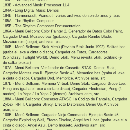
183B - Advanced Music Processor 11.4
184A - Long Digital Music Demos
184B - Harmonia.utl, Piano.utl, varios archivos de sonido .mus y .bas
185A - The Rhythm Composer
185B - The Rhythm Composer Documentation
186A - Menú Bellcom: Color Painter 2, Generador de Datos Color Paint,
Cargador Druid, Mozaico.bas (grabador), Cargador Rambo Blade,
Mozaico.exe (juego), archivos .pic
186B - Menú Bellcom: Stak Menú (Revista Stak Junio 1992), Solitari.bas
(graba el .exe a cinta o disco), Cargador de Fotos, Cargadores
(Spindizzy, Twilight World), Demo Stak, Menú revista Stak, Solitario (el
de saltar piezas)
187A - Menú Bellcom: Verificador de Cassette STAK, Demos Stak,
Cargador Montezuma II, Ejemplo Basic #2, Memorice.bas (graba el .exe
a cinta o disco), Cargador Drol, Memorice, Archivos asm, src
187B - Menú Bellcom: Memoria Virtual, Demo Stak, Cargador Bruce Lee,
Pong.bas (graba el .exe a cinta o disco), Cargador Electrician, Pong (4
modos), La Yapa / La Yapa 2 (demos), Archivos asm, src
188A - Menú Bellcom: Concersor ATASCII a Código de Pantalla, Cargador
Zybex I-II-III, Cargador Blinky, Efecto Distorsion, Demo Up, Archivos
asm, src
188B - Menú Bellcom: Cargador Ninja Commando, Ejemplo Basic #5,
Cargador Exploding Wall, Efecto Disolve, Angel Azul .bas (graba .exe el a
cinta o disco), Angel Azul, Demo Inquieto, Archivos asm, src