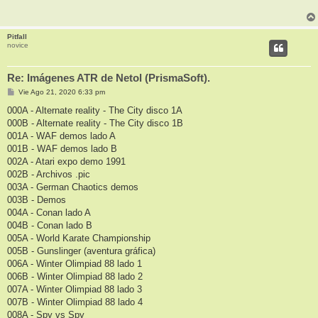
a
j
e
Pitfall
novice
Re: Imágenes ATR de Netol (PrismaSoft).
M
Vie Ago 21, 2020 6:33 pm
e
n
000A - Alternate reality - The City disco 1A
s
000B - Alternate reality - The City disco 1B
a
j
001A - WAF demos lado A
e
001B - WAF demos lado B
002A - Atari expo demo 1991
002B - Archivos .pic
003A - German Chaotics demos
003B - Demos
004A - Conan lado A
004B - Conan lado B
005A - World Karate Championship
005B - Gunslinger (aventura gráfica)
006A - Winter Olimpiad 88 lado 1
006B - Winter Olimpiad 88 lado 2
007A - Winter Olimpiad 88 lado 3
007B - Winter Olimpiad 88 lado 4
008A - Spy vs Spy