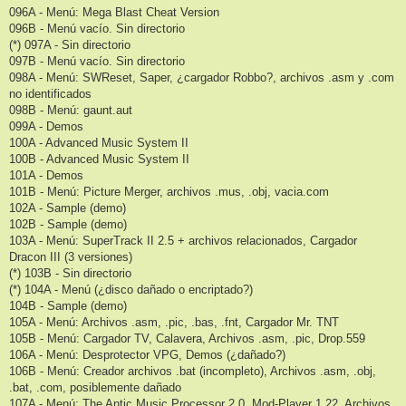
096A - Menú: Mega Blast Cheat Version
096B - Menú vacío. Sin directorio
(*) 097A - Sin directorio
097B - Menú vacío. Sin directorio
098A - Menú: SWReset, Saper, ¿cargador Robbo?, archivos .asm y .com
no identificados
098B - Menú: gaunt.aut
099A - Demos
100A - Advanced Music System II
100B - Advanced Music System II
101A - Demos
101B - Menú: Picture Merger, archivos .mus, .obj, vacia.com
102A - Sample (demo)
102B - Sample (demo)
103A - Menú: SuperTrack II 2.5 + archivos relacionados, Cargador
Dracon III (3 versiones)
(*) 103B - Sin directorio
(*) 104A - Menú (¿disco dañado o encriptado?)
104B - Sample (demo)
105A - Menú: Archivos .asm, .pic, .bas, .fnt, Cargador Mr. TNT
105B - Menú: Cargador TV, Calavera, Archivos .asm, .pic, Drop.559
106A - Menú: Desprotector VPG, Demos (¿dañado?)
106B - Menú: Creador archivos .bat (incompleto), Archivos .asm, .obj,
.bat, .com, posiblemente dañado
107A - Menú: The Antic Music Processor 2.0, Mod-Player 1.22, Archivos