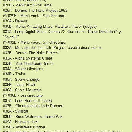
028B - Menú: Archivos .ams
029A - Demos The Halle Project 1993
(*) 029B - Menú vacío. Sin directorio
030A - Demos
030B - Menú: Amazing Maze, Parallax, Tracer (juegos)
031A - Long Digital Music Demos #2: Canciones "Relax Don't do it" y
"Overkill"
(*) 031B - Menú vacío. Sin directorio
032A - Mensaje de The Halle Project, posible disco demo
032B - Demos The Halle Project
033A - Alpha Systems Cheat
033B - Max Headroom Demo
034A - Winter Olympics
034B - Trains
035A - Spare Change
035B - Laser Hawk
036A - Crisis Mountain
(*) 036B - Sin directorio
037A - Lode Runner II (hack)
037B - Championship Lode Runner
038A - Synstat
038B - Russ Wetmore's Home Pak
039A - Highway-duel
039B - Whistler's Brother