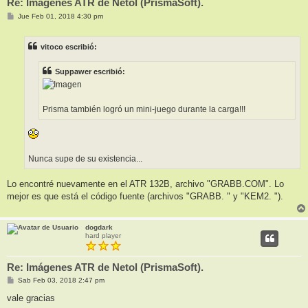
Re: Imágenes ATR de Netol (PrismaSoft).
M
Jue Feb 01, 2018 4:30 pm
e
n
s
vitoco escribió:
a
j
e
Suppawer escribió:
Prisma también logró un mini-juego durante la carga!!!
Nunca supe de su existencia...
Lo encontré nuevamente en el ATR 132B, archivo "GRABB.COM". Lo
mejor es que está el código fuente (archivos "GRABB. " y "KEM2. ").
dogdark
hard player
Re: Imágenes ATR de Netol (PrismaSoft).
M
Sab Feb 03, 2018 2:47 pm
e
n
vale gracias
s