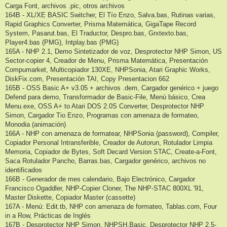
Carga Font, archivos .pic, otros archivos
164B - XL/XE BASIC Switcher, El Tío Enzo, Salva.bas, Rutinas varias,
Rapid Graphics Converter, Prisma Matemática, GigaTape Record
System, Pasarut.bas, El Traductor, Despro.bas, Grxtexto.bas,
Player4.bas (PMG), Intplay.bas (PMG)
165A - NHP 2.1, Demo Sintetizador de voz, Desprotector NHP Simon, US
Sector-copier 4, Creador de Menu, Prisma Matemática, Presentación
Compumarket, Multicopiador 130XE, NHPSonia, Atari Graphic Works,
DiskFix.com, Presentación TAI, Copy Presentacion 662
165B - OSS Basic A+ v3.05 + archivos .dem, Cargador genérico + juego
Defend para demo, Transformador de Basic-File, Menú básico, Crea
Menu.exe, OSS A+ to Atari DOS 2.0S Converter, Desprotector NHP
Simon, Cargador Tio Enzo, Programas con amenaza de formateo,
Monodia (animación)
166A - NHP con amenaza de formatear, NHPSonia (password), Compiler,
Copiador Personal Intransferible, Creador de Autorun, Rotulador Limpia
Memoria, Copiador de Bytes, Soft Decard Version STAC, Create-a-Font,
Saca Rotulador Pancho, Barras.bas, Cargador genérico, archivos no
identificados
166B - Generador de mes calendario, Bajo Electrónico, Cargador
Francisco Ogaddler, NHP-Copier Cloner, The NHP-STAC 800XL '91,
Master Diskette, Copiador Master (cassette)
167A - Menú: Edit.tb, NHP con amenaza de formateo, Tablas.com, Four
in a Row, Prácticas de Inglés
167B - Desprotector NHP Simon, NHPSH.Basic, Desprotector NHP 2.5-