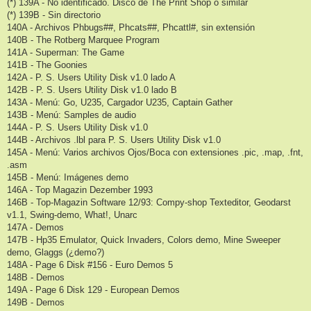
(*) 139A - No identificado. Disco de The Print Shop o similar
(*) 139B - Sin directorio
140A - Archivos Phbugs##, Phcats##, Phcattl#, sin extensión
140B - The Rotberg Marquee Program
141A - Superman: The Game
141B - The Goonies
142A - P. S. Users Utility Disk v1.0 lado A
142B - P. S. Users Utility Disk v1.0 lado B
143A - Menú: Go, U235, Cargador U235, Captain Gather
143B - Menú: Samples de audio
144A - P. S. Users Utility Disk v1.0
144B - Archivos .lbl para P. S. Users Utility Disk v1.0
145A - Menú: Varios archivos Ojos/Boca con extensiones .pic, .map, .fnt,
.asm
145B - Menú: Imágenes demo
146A - Top Magazin Dezember 1993
146B - Top-Magazin Software 12/93: Compy-shop Texteditor, Geodarst
v1.1, Swing-demo, What!, Unarc
147A - Demos
147B - Hp35 Emulator, Quick Invaders, Colors demo, Mine Sweeper
demo, Glaggs (¿demo?)
148A - Page 6 Disk #156 - Euro Demos 5
148B - Demos
149A - Page 6 Disk 129 - European Demos
149B - Demos