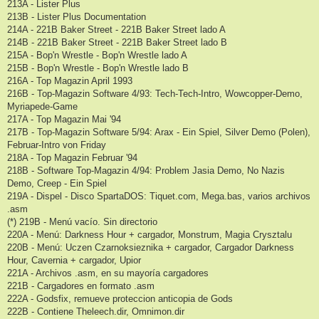
213A - Lister Plus
213B - Lister Plus Documentation
214A - 221B Baker Street - 221B Baker Street lado A
214B - 221B Baker Street - 221B Baker Street lado B
215A - Bop'n Wrestle - Bop'n Wrestle lado A
215B - Bop'n Wrestle - Bop'n Wrestle lado B
216A - Top Magazin April 1993
216B - Top-Magazin Software 4/93: Tech-Tech-Intro, Wowcopper-Demo,
Myriapede-Game
217A - Top Magazin Mai '94
217B - Top-Magazin Software 5/94: Arax - Ein Spiel, Silver Demo (Polen),
Februar-Intro von Friday
218A - Top Magazin Februar '94
218B - Software Top-Magazin 4/94: Problem Jasia Demo, No Nazis
Demo, Creep - Ein Spiel
219A - Dispel - Disco SpartaDOS: Tiquet.com, Mega.bas, varios archivos
.asm
(*) 219B - Menú vacío. Sin directorio
220A - Menú: Darkness Hour + cargador, Monstrum, Magia Crysztalu
220B - Menú: Uczen Czarnoksieznika + cargador, Cargador Darkness
Hour, Cavernia + cargador, Upior
221A - Archivos .asm, en su mayoría cargadores
221B - Cargadores en formato .asm
222A - Godsfix, remueve proteccion anticopia de Gods
222B - Contiene Theleech.dir, Omnimon.dir