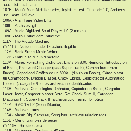
.doc, .txt, .act, .ata
107B - Menú: Atari Midi Recorder, Joybitter Test, Gifncode 1.0, Archivos
.txt, .asm, Util.exe
108A - Atari Faire Video Blitz
108B - Archivos .gif
109A - Audio Digitized Soud Player 1.0 (2 temas)
109B - Menú: relax.dcm, relax.txt
111A - The Arcade Machine
(*) 111B - No identificado. Directorio ilegible
112A - Bank Street Music Writer
112B - Menú vacío. Sin directorio
113A - Menú: Formatting Diskettes, Envision 800, Numeros, Introducción
al Basic, Password Changer (para Super Track), Camina.bas (traza
líneas), Capacidad Gráfica de un 800XL (dibujo en Basic), Cómo Matar
un Commodore, Dragon Blaster, Crazy Eights, Desprotector Automático,
Eidolon (¿cargador?), otros archivos no identificados
113B - Archivos Curso Inglés Dinámico, Copiador de Bytes, Cargador
Laser Hawk, Cargador Master-Byte, Rot Check Sum II, Cargador
Draconus III, Super-Track II, archivos .pic, .asm, .lbl, otros
114A - SMON v1.2 (SoundMonitor)
114B - Archivos .ams
115A - Menú: Digi Samples, Song.bas, archivos relacionados
115B - Menú: Samples de audio
(*) 116A - Sin directorio
116B - No bootea. Contiene NHP.exe