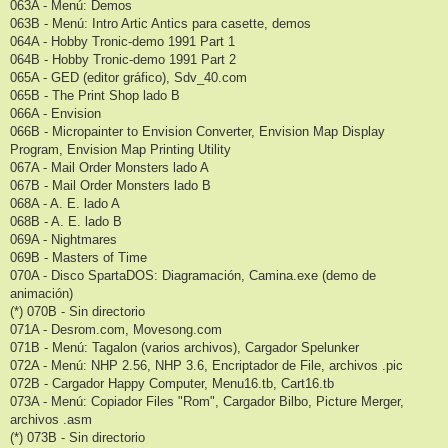
063A - Menú: Demos
063B - Menú: Intro Artic Antics para casette, demos
064A - Hobby Tronic-demo 1991 Part 1
064B - Hobby Tronic-demo 1991 Part 2
065A - GED (editor gráfico), Sdv_40.com
065B - The Print Shop lado B
066A - Envision
066B - Micropainter to Envision Converter, Envision Map Display
Program, Envision Map Printing Utility
067A - Mail Order Monsters lado A
067B - Mail Order Monsters lado B
068A - A. E. lado A
068B - A. E. lado B
069A - Nightmares
069B - Masters of Time
070A - Disco SpartaDOS: Diagramación, Camina.exe (demo de
animación)
(*) 070B - Sin directorio
071A - Desrom.com, Movesong.com
071B - Menú: Tagalon (varios archivos), Cargador Spelunker
072A - Menú: NHP 2.56, NHP 3.6, Encriptador de File, archivos .pic
072B - Cargador Happy Computer, Menu16.tb, Cart16.tb
073A - Menú: Copiador Files "Rom", Cargador Bilbo, Picture Merger,
archivos .asm
(*) 073B - Sin directorio