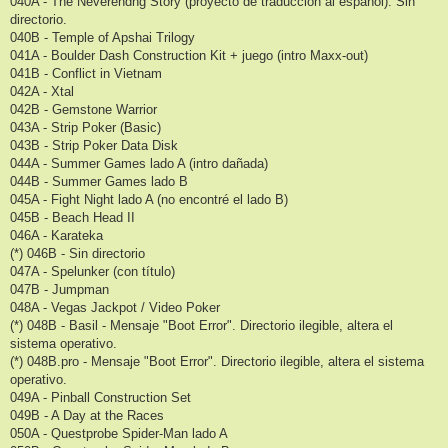
040A - The Neverendng Story (proyecto de traducción al español). Sin
directorio.
040B - Temple of Apshai Trilogy
041A - Boulder Dash Construction Kit + juego (intro Maxx-out)
041B - Conflict in Vietnam
042A - Xtal
042B - Gemstone Warrior
043A - Strip Poker (Basic)
043B - Strip Poker Data Disk
044A - Summer Games lado A (intro dañada)
044B - Summer Games lado B
045A - Fight Night lado A (no encontré el lado B)
045B - Beach Head II
046A - Karateka
(*) 046B - Sin directorio
047A - Spelunker (con título)
047B - Jumpman
048A - Vegas Jackpot / Video Poker
(*) 048B - Basil - Mensaje "Boot Error". Directorio ilegible, altera el
sistema operativo.
(*) 048B.pro - Mensaje "Boot Error". Directorio ilegible, altera el sistema
operativo.
049A - Pinball Construction Set
049B - A Day at the Races
050A - Questprobe Spider-Man lado A