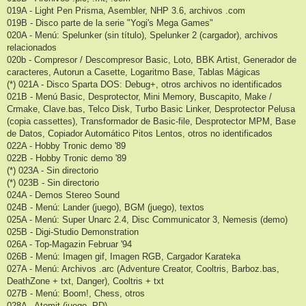
019A - Light Pen Prisma, Asembler, NHP 3.6, archivos .com
019B - Disco parte de la serie "Yogi's Mega Games"
020A - Menú: Spelunker (sin título), Spelunker 2 (cargador), archivos
relacionados
020b - Compresor / Descompresor Basic, Loto, BBK Artist, Generador de
caracteres, Autorun a Casette, Logaritmo Base, Tablas Mágicas
(*) 021A - Disco Sparta DOS: Debug+, otros archivos no identificados
021B - Menú Basic, Desprotector, Mini Memory, Buscapito, Make /
Crmake, Clave.bas, Telco Disk, Turbo Basic Linker, Desprotector Pelusa
(copia cassettes), Transformador de Basic-file, Desprotector MPM, Base
de Datos, Copiador Automático Pitos Lentos, otros no identificados
022A - Hobby Tronic demo '89
022B - Hobby Tronic demo '89
(*) 023A - Sin directorio
(*) 023B - Sin directorio
024A - Demos Stereo Sound
024B - Menú: Lander (juego), BGM (juego), textos
025A - Menú: Super Unarc 2.4, Disc Communicator 3, Nemesis (demo)
025B - Digi-Studio Demonstration
026A - Top-Magazin Februar '94
026B - Menú: Imagen gif, Imagen RGB, Cargador Karateka
027A - Menú: Archivos .arc (Adventure Creator, Cooltris, Barboz.bas,
DeathZone + txt, Danger), Cooltris + txt
027B - Menú: Boom!, Chess, otros
028A - Atomit (juego, PD)