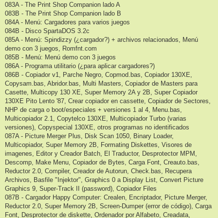
083A - The Print Shop Companion lado A
083B - The Print Shop Companion lado B
084A - Menú: Cargadores para varios juegos
084B - Disco SpartaDOS 3.2c
085A - Menú: Spindizzy (¿cargador?) + archivos relacionados, Menú
demo con 3 juegos, Romfnt.com
085B - Menú: Menú demo con 3 juegos
086A - Programa utilitario (¿para aplicar cargadores?)
086B - Copiador v1, Parche Negro, Copmod.bas, Copiador 130XE,
Copysam.bas, Abridor.bas, Multi Masters, Copiador de Masters para
Casette, Multicopy 130 XE, Super Memory 2A y 2B, Super Copiador
130XE Pito Lento '87, Crear copiador en cassette, Copiador de Sectores,
NHP de carga o boot/especiales + versiones 1 al 4, Menu.bas,
Multicopiador 2.1, Copytelco 130XE, Multicopiador Turbo (varias
versiones), Copyspecial 130XE, otros programas no identificados
087A - Picture Merger Plus, Disk Scan 1050, Binary Loader,
Multicopiador, Super Memory 2B, Formating Diskettes, Visores de
imagenes, Editor y Creador Batch, El Traductor, Desprotector MPM,
Descomp, Make Menu, Copiador de Bytes, Carga Font, Creauto.bas,
Reductor 2.0, Compiler, Creador de Autorun, Check.bas, Recupera
Archivos, Basfile "Injektor", Graphics 0 a Display List, Convert Picture
Graphics 9, Super-Track II (password), Copiador Files
087B - Cargador Happy Computer: Crealen, Encriptador, Picture Merger,
Reductor 2.0, Super Memory 2B, Screen-Dumper (error de código), Carga
Font, Desprotector de diskette, Ordenador por Alfabeto, Creadata,