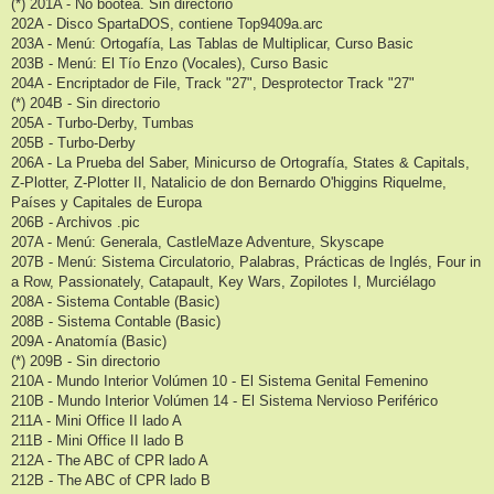
(*) 201A - No bootea. Sin directorio
202A - Disco SpartaDOS, contiene Top9409a.arc
203A - Menú: Ortogafía, Las Tablas de Multiplicar, Curso Basic
203B - Menú: El Tío Enzo (Vocales), Curso Basic
204A - Encriptador de File, Track "27", Desprotector Track "27"
(*) 204B - Sin directorio
205A - Turbo-Derby, Tumbas
205B - Turbo-Derby
206A - La Prueba del Saber, Minicurso de Ortografía, States & Capitals,
Z-Plotter, Z-Plotter II, Natalicio de don Bernardo O'higgins Riquelme,
Países y Capitales de Europa
206B - Archivos .pic
207A - Menú: Generala, CastleMaze Adventure, Skyscape
207B - Menú: Sistema Circulatorio, Palabras, Prácticas de Inglés, Four in
a Row, Passionately, Catapault, Key Wars, Zopilotes I, Murciélago
208A - Sistema Contable (Basic)
208B - Sistema Contable (Basic)
209A - Anatomía (Basic)
(*) 209B - Sin directorio
210A - Mundo Interior Volúmen 10 - El Sistema Genital Femenino
210B - Mundo Interior Volúmen 14 - El Sistema Nervioso Periférico
211A - Mini Office II lado A
211B - Mini Office II lado B
212A - The ABC of CPR lado A
212B - The ABC of CPR lado B