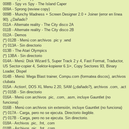
008B - Spy vs Spy - The Island Caper
009A - Sprong (review copy)
009B - Munchy Madness + Screen Designer 2.0 + Joiner (error en línea
90). ¿Dañado?
011A - Alternate reality - The City disco 2A
011B - Alternate reality - The City disco 2B
012A - Demos
(*) 012B - Menú con archivos .pic y .wnd
(*) 013A - Sin directorio
013B - The Atari Olympics
(*) 13BA - Sin directorio
014A - Menú: Disk Wizard 5, Super Track 2 y 4, Fast Format, Traductor,
US Sector-copier 4, Sektor-kopierer 6.1i+, Copy Sectores 93, Binary
Loader, Dispel
014B - Menú: Mega Blast trainer, Compu.com (formatea discos), archivos
clubata
015A - Action!, DOS XL Menu 2.20, SAM (¿dañado?), archivos .com, .act
(*) 015B - Sin directorio
016A - Menú con archivos .pic, .com, .asm, incluye Gauntlet (no
funciona)
016B - Menú con archivos sin extensión, incluye Gauntlet (no funciona)
(*) 017A - Carga, pero no se ejecuta. Directorio ilegible.
(*) 017B - Carga, pero no se ejecuta. Sin directorio.
018A - Archivos .pic, .fnt, .com
018B - Archivos .pic, .fnt, .com