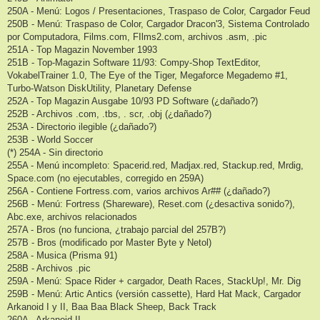
250A - Menú: Logos / Presentaciones, Traspaso de Color, Cargador Feud
250B - Menú: Traspaso de Color, Cargador Dracon'3, Sistema Controlado
por Computadora, Films.com, FIlms2.com, archivos .asm, .pic
251A - Top Magazin November 1993
251B - Top-Magazin Software 11/93: Compy-Shop TextEditor,
VokabelTrainer 1.0, The Eye of the Tiger, Megaforce Megademo #1,
Turbo-Watson DiskUtility, Planetary Defense
252A - Top Magazin Ausgabe 10/93 PD Software (¿dañado?)
252B - Archivos .com, .tbs, . scr, .obj (¿dañado?)
253A - Directorio ilegible (¿dañado?)
253B - World Soccer
(*) 254A - Sin directorio
255A - Menú incompleto: Spacerid.red, Madjax.red, Stackup.red, Mrdig,
Space.com (no ejecutables, corregido en 259A)
256A - Contiene Fortress.com, varios archivos Ar## (¿dañado?)
256B - Menú: Fortress (Shareware), Reset.com (¿desactiva sonido?),
Abc.exe, archivos relacionados
257A - Bros (no funciona, ¿trabajo parcial del 257B?)
257B - Bros (modificado por Master Byte y Netol)
258A - Musica (Prisma 91)
258B - Archivos .pic
259A - Menú: Space Rider + cargador, Death Races, StackUp!, Mr. Dig
259B - Menú: Artic Antics (versión cassette), Hard Hat Mack, Cargador
Arkanoid I y II, Baa Baa Black Sheep, Back Track
260A - Arkanoid II