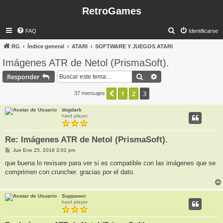
RetroGames
B
FAQ
Identificarse
u
RG
Índice general
ATARI
SOFTWARE Y JUEGOS ATARI
s
Imágenes ATR de Netol (PrismaSoft).
c
Buscar
Búsqueda avanzada
Responder
a
r
1
2
3
Anterior
37 mensajes
dogdark
hard player
Re: Imágenes ATR de Netol (PrismaSoft).
M
Jue Ene 25, 2018 3:02 pm
e
n
que buena lo revisare para ver si es compatible con las imágenes que se
s
comprimen con cruncher. gracias por el dato.
a
j
e
Suppawer
hard player