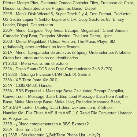
Picture Merger Plus, Diamante Omega Copiador Files, Traspaso de Color,
Descomp, Desprotector de Programas Basic, Dispel
229B - Menú: Disk Wizard 5, Super Track 2 y 4, Fast Format, Traductor,
US Sector-copier 4, Sektor-kopierer 6.1i+, Copy Sectores 93, Binary
Loader, Dispel, Desprotector
230A - Menú: Cargador Yogi Great Escape, Megablast I Cheat Version,
Cargador Yogi Bear, Cargador Mission, The Last Demo, Upior
230B - Menú: Megablast I Cheat Version, The Music Player 8M
(¿dañado?), otros archivos no identificados
231A - Menú: Comparador de archivos (2 tipos), Ordenador por Alfabeto,
Orden.bas, otros archivos no identificados
(*) 231B - Menú vacío. Sin directorio
232A - Disco SpartaDOS con Disk Communicator 3 v3.2 (PD)
(*) 232B - Strange Invasion 01/94 Disk 01 Seite 2
233A - XE-Term (para XM-301)
234A - 1030/XM301 Handler
235A - BBS Express! + Message Base Calculator, Prompt Compiler,
Convert.com, Message Base Editor, Load Message Base from Another
Base, Make Message Base, Make Ulog, Re-Index Message Base,
SYSDATA Editor, Userlog Data Editor, Uextend.com, Z-Striper,
Handler.XM, File TItler, AMS II to AMP 1.0 Rapid File Converter, Listador
de Programas
235B - ¿Disco complementario a BBS Express?
236A - Bob Term 1.21
(*) 236B - Sin directorio (¿BobTerm Phone List Utility?)