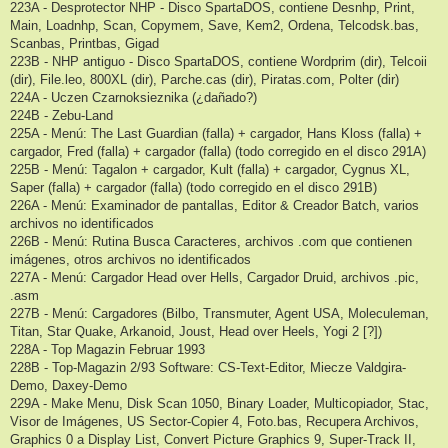
223A - Desprotector NHP - Disco SpartaDOS, contiene Desnhp, Print,
Main, Loadnhp, Scan, Copymem, Save, Kem2, Ordena, Telcodsk.bas,
Scanbas, Printbas, Gigad
223B - NHP antiguo - Disco SpartaDOS, contiene Wordprim (dir), Telcoii
(dir), File.leo, 800XL (dir), Parche.cas (dir), Piratas.com, Polter (dir)
224A - Uczen Czarnoksieznika (¿dañado?)
224B - Zebu-Land
225A - Menú: The Last Guardian (falla) + cargador, Hans Kloss (falla) +
cargador, Fred (falla) + cargador (falla) (todo corregido en el disco 291A)
225B - Menú: Tagalon + cargador, Kult (falla) + cargador, Cygnus XL,
Saper (falla) + cargador (falla) (todo corregido en el disco 291B)
226A - Menú: Examinador de pantallas, Editor & Creador Batch, varios
archivos no identificados
226B - Menú: Rutina Busca Caracteres, archivos .com que contienen
imágenes, otros archivos no identificados
227A - Menú: Cargador Head over Hells, Cargador Druid, archivos .pic,
.asm
227B - Menú: Cargadores (Bilbo, Transmuter, Agent USA, Moleculeman,
Titan, Star Quake, Arkanoid, Joust, Head over Heels, Yogi 2 [?])
228A - Top Magazin Februar 1993
228B - Top-Magazin 2/93 Software: CS-Text-Editor, Miecze Valdgira-
Demo, Daxey-Demo
229A - Make Menu, Disk Scan 1050, Binary Loader, Multicopiador, Stac,
Visor de Imágenes, US Sector-Copier 4, Foto.bas, Recupera Archivos,
Graphics 0 a Display List, Convert Picture Graphics 9, Super-Track II,