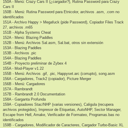
150A - Menú: Crazy Cars II (¿cargador?), Rutina Password para Crazy
Cars II
150B - Menú: Rutina Password para Etnicolor, archivos .asm, .com no
identificados
151A - Archivo Happy > Megafuck (pide Password), Copiador Files Track
27, archivos .m65
151B - Alpha Systems Cheat
152A - Menú: Blazing Paddles
152B - Menú: Archivos Sal.asm, Sal.bat, otros sin extensión
153A - Blazing Paddles
153B - Archivos .pic
154A - Blazing Paddles
154B - Proyecto preliminar de Zybex 4
155A - Mod-Player v1.22
155B - Menú: Archivos .gif, .pic, Happyset.arc (corrupto), song.asm
156A - Cargadores, Track2 (copiador), Picture Merger
156B - Menú: Cargadores
157A - Rambrandt
157B - Rambrandt 2.0 Documentation
158A - Garganta Profunda
159A - Copiadores Stac/NHP (varias versiones), Caligula (recupera
archivos protegidos), Impresor de Etiquetas, AutoNHP, Sector Manager,
Escape from Hell, Amake, Verificador de Formateo, Programas.bas no
identificados
159B - Cargadores, Modificador de Caracteres, Cargador Turbo-Basic XL