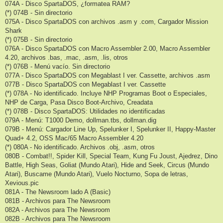
074A - Disco SpartaDOS, ¿formatea RAM?
(*) 074B - Sin directorio
075A - Disco SpartaDOS con archivos .asm y .com, Cargador Mission
Shark
(*) 075B - Sin directorio
076A - Disco SpartaDOS con Macro Assembler 2.00, Macro Assembler
4.20, archivos .bas, .mac, .asm, .lis, otros
(*) 076B - Menú vacío. Sin directorio
077A - Disco SpartaDOS con Megablast I ver. Cassette, archivos .asm
077B - Disco SpartaDOS con Megablast I ver. Cassette
(*) 078A - No identificado. Incluye NHP Programas Boot o Especiales,
NHP de Carga, Pasa Disco Boot-Archivo, Creadata
(*) 078B - Disco SpartaDOS: Utilidades no identificadas
079A - Menú: T1000 Demo, dollman.tbs, dollman.dig
079B - Menú: Cargador Line Up, Spelunker I, Spelunker II, Happy-Master
Quad+ 4.2, OSS Mac/65 Macro Assembler 4.20
(*) 080A - No identificado. Archivos .obj, .asm, otros
080B - Combat!!, Spider Kill, Special Team, Kung Fu Joust, Ajedrez, Dino
Battle, High Seas, Goliat (Mundo Atari), Hide and Seek, Circus (Mundo
Atari), Buscame (Mundo Atari), Vuelo Nocturno, Sopa de letras,
Xevious.pic
081A - The Newsroom lado A (Basic)
081B - Archivos para The Newsroom
082A - Archivos para The Newsroom
082B - Archivos para The Newsroom